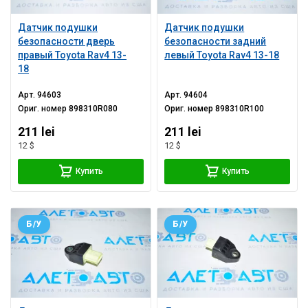
Датчик подушки
Датчик подушки
безопасности дверь
безопасности задний
правый Toyota Rav4 13-
левый Toyota Rav4 13-18
18
Арт.
94603
Арт.
94604
Ориг. номер
898310R080
Ориг. номер
898310R100
211 lei
211 lei
12 $
12 $
Купить
Купить
Б/У
Б/У