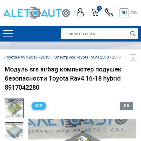
0
RU
RO
Toyota RAV4 2013 - 2018
Электрика Toyota RAV4 2013 - 2018
Сенсор 
Модуль srs airbag компьютер подушек
безопасности Toyota Rav4 16-18 hybrid
8917042280
Б/У
HD