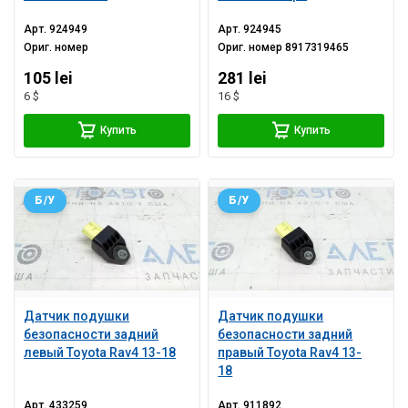
телевизоре
Арт.
924949
Арт.
924945
Ориг. номер
Ориг. номер
8917319465
105 lei
281 lei
6 $
16 $
Купить
Купить
Б/У
Б/У
Датчик подушки
Датчик подушки
безопасности задний
безопасности задний
левый Toyota Rav4 13-18
правый Toyota Rav4 13-
18
Арт.
433259
Арт.
911892