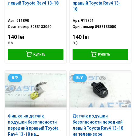
левый Toyota Rav4 13-18
правый Toyota Rav4 13-
18
Арт.
911890
Арт.
911891
Ориг. номер
8983133050
Ориг. номер
8983133050
140 lei
140 lei
8 $
8 $
Купить
Купить
Б/У
Б/У
Фишка на датчик
Датчик подушки
подушки безопасности
безопасности передний
передний правый Toyota
левый Toyota Rav4 13-18
Rav4 13-18 на
на телевизоре