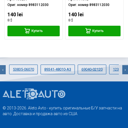
Ориг. номер
8983112030
Ориг. номер
8983112030
140 lei
140 lei
8 $
8 $
Купить
Купить
53835-06070
89341-48010-A3
69040-02120
12372-2
‹
›
© 2013-2026. Aleto Avto - купить оригинальные Б/У запчасти на
авто. Доставка и продажа авто из США