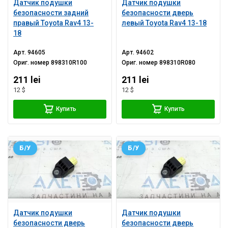
Датчик подушки
Датчик подушки
безопасности задний
безопасности дверь
правый Toyota Rav4 13-
левый Toyota Rav4 13-18
18
Арт.
94605
Арт.
94602
Ориг. номер
898310R100
Ориг. номер
898310R080
211 lei
211 lei
12 $
12 $
Купить
Купить
Б/У
Б/У
Датчик подушки
Датчик подушки
безопасности дверь
безопасности дверь