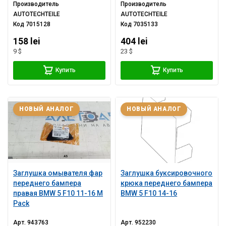
Производитель
Производитель
AUTOTECHTEILE
AUTOTECHTEILE
Код
7015128
Код
7035133
158 lei
404 lei
9 $
23 $
Купить
Купить
НОВЫЙ АНАЛОГ
НОВЫЙ АНАЛОГ
Заглушка омывателя фар
Заглушка буксировочного
переднего бампера
крюка переднего бампера
правая BMW 5 F10 11-16 M
BMW 5 F10 14-16
Pack
Арт.
943763
Арт.
952230