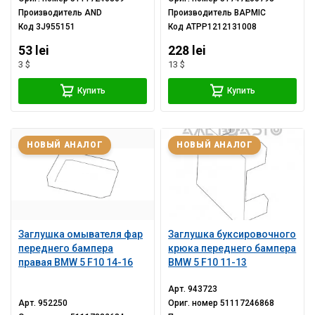
Производитель
AND
Производитель
BAPMIC
Код
3J955151
Код
ATPP1212131008
53 lei
228 lei
3 $
13 $
Купить
Купить
НОВЫЙ АНАЛОГ
НОВЫЙ АНАЛОГ
Заглушка омывателя фар
Заглушка буксировочного
переднего бампера
крюка переднего бампера
правая BMW 5 F10 14-16
BMW 5 F10 11-13
Арт.
943723
Арт.
952250
Ориг. номер
51117246868