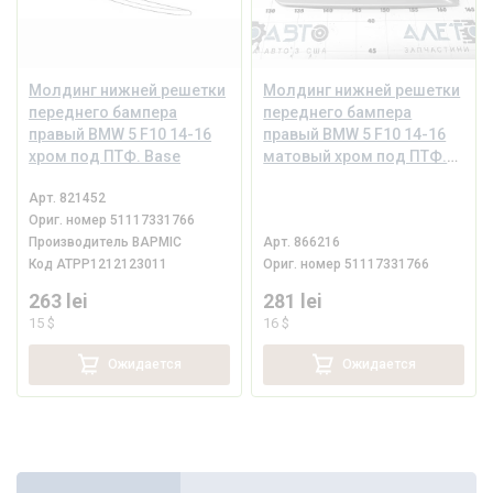
Молдинг нижней решетки
Молдинг нижней решетки
переднего бампера
переднего бампера
правый BMW 5 F10 14-16
правый BMW 5 F10 14-16
хром под ПТФ. Base
матовый хром под ПТФ.
Base, песок
Арт.
821452
Ориг. номер
51117331766
Производитель
BAPMIC
Арт.
866216
Код
ATPP1212123011
Ориг. номер
51117331766
263 lei
281 lei
15 $
16 $
Ожидается
Ожидается