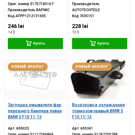
Ориг. номер
51757185167
Производитель
Производитель
BAPMIC
AUTOTECHTEILE
Код
ATPP1212131005
Код
7035151
246 lei
228 lei
14 $
13 $
Купить
Купить
НОВЫЙ АНАЛОГ
НОВЫЙ АНАЛОГ
Заглушка омывателя фар
Воздуховод охлаждения
переднего бампера левая
тормозов правый BMW 5
BMW 5 F10 11-13
F10 11-13
Арт.
605023
Арт.
605341
Ориг. номер
51117246869
Ориг. номер
51747200798