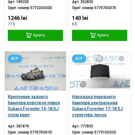
Арт.
189235
Арт.
352835
Ориг. номер
57722SG020
Ориг. номер
57707SG070
1246 lei
140 lei
71 $
8 $
Купить
Купить
Б/У
Б/У
Крепление заднего
Накладка переднего
бампера короткое левое
бампера центральная
Subaru Forester 14-18 SJ
Subaru Forester 17-18 SJ
слом креп
структура, песок
Арт.
381879
Арт.
777835
Ориг. номер
57707SG070
Ориг. номер
57731SG320