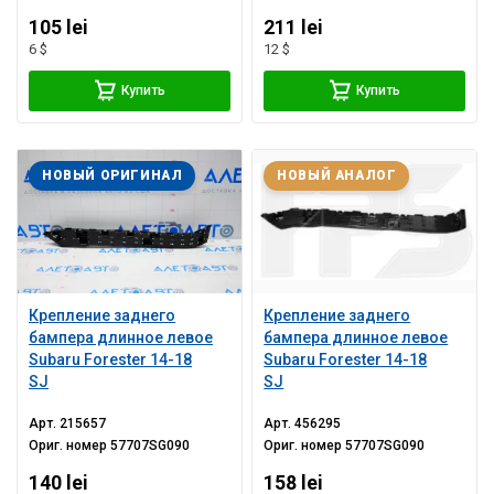
105 lei
211 lei
6 $
12 $
Купить
Купить
НОВЫЙ ОРИГИНАЛ
НОВЫЙ АНАЛОГ
Крепление заднего
Крепление заднего
бампера длинное левое
бампера длинное левое
Subaru Forester 14-18
Subaru Forester 14-18
SJ
SJ
Арт.
215657
Арт.
456295
Ориг. номер
57707SG090
Ориг. номер
57707SG090
140 lei
158 lei