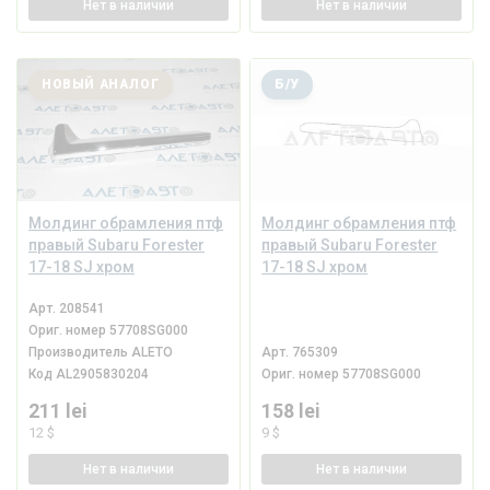
Нет
в наличии
Нет
в наличии
НОВЫЙ АНАЛОГ
Б/У
Молдинг обрамления птф
Молдинг обрамления птф
правый Subaru Forester
правый Subaru Forester
17-18 SJ хром
17-18 SJ хром
Арт.
208541
Ориг. номер
57708SG000
Производитель
ALETO
Арт.
765309
Код
AL2905830204
Ориг. номер
57708SG000
211 lei
158 lei
12 $
9 $
Нет
в наличии
Нет
в наличии