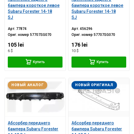
бампера короткое левое
бампера короткое левое
Subaru Forester 14-18
Subaru Forester 14-18
SJ
SJ
Арт.
77874
Арт.
456296
Ориг. номер
57707SG070
Ориг. номер
57707SG070
105 lei
176 lei
6 $
10 $
Купить
Купить
НОВЫЙ АНАЛОГ
НОВЫЙ ОРИГИНАЛ
Абсорбер переднего
Абсорбер переднего
бампера Subaru Forester
бампера Subaru Forester