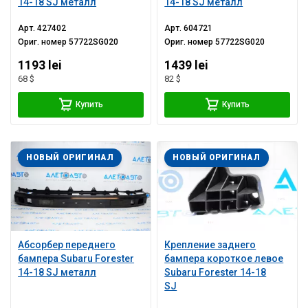
14-18 SJ металл
14-18 SJ металл
Арт.
427402
Арт.
604721
Ориг. номер
57722SG020
Ориг. номер
57722SG020
1193 lei
1439 lei
68 $
82 $
Купить
Купить
НОВЫЙ ОРИГИНАЛ
НОВЫЙ ОРИГИНАЛ
Абсорбер переднего
Крепление заднего
бампера Subaru Forester
бампера короткое левое
14-18 SJ металл
Subaru Forester 14-18
SJ