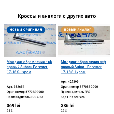
Кроссы и аналоги с других авто
НОВЫЙ ОРИГИНАЛ
НОВЫЙ АНАЛОГ
Молдинг обрамления птф
Молдинг обрамления птф
правый Subaru Forester
правый Subaru Forester
17-18 SJ хром
17-18 SJ хром
Арт.
427399
Арт.
352654
Ориг. номер
57708SG000
Ориг. номер
57708SG000
Производитель
FPS
Производитель
SUBARU
Код
FP 6728 924
369 lei
386 lei
21 $
22 $