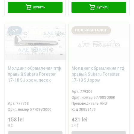
Купить
Купить
Б/У
НОВЫЙ АНАЛОГ
Молдинг обрамления птф
Молдинг обрамления птф
правый Subaru Forester
правый Subaru Forester
17-18 SJ хром, песок
17-18 SJ хром
Арт.
779206
Ориг. номер
57708SG000
Арт.
777768
Производитель
AND
Ориг. номер
57708SG000
Код
30853453
158 lei
421 lei
9 $
24 $