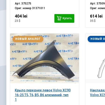
Арт.
375275
Арт.
37509
Ориг. номер
31371011
Ориг. ном
404 lei
614 lei
Купить
23 $
35 $
НОВЫЙ АНАЛОГ
НОВЫЙ 
Крыло переднее левое Volvo XC90
Накладка
16-25 T5, T6, B5, B6 алюминий, тип
Volvo XC9
1