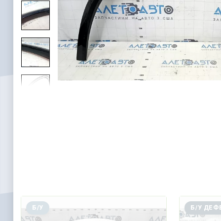
Б/У
Б/У ДЕФ