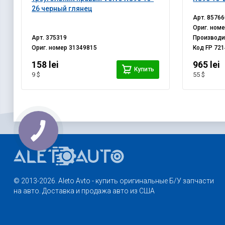
26 черный глянец
Арт.
85766
Ориг. ном
Арт.
375319
Производ
Ориг. номер
31349815
Код
FP 721
158 lei
965 lei
Купить
9 $
55 $
© 2013-2026. Aleto Avto - купить оригинальные Б/У запчасти
на авто. Доставка и продажа авто из США