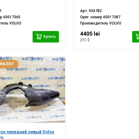
1
Арт.
934782
ер
40017365
Ориг. номер
40017387
итель
VOLVO
Производитель
VOLVO
i
4405 lei
Купить
251 $
АНАЛОГ
ок передний левый Volvo
26