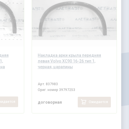
дняя
Накладка арки крыла передняя
1,
левая Volvo XC90 16-26 тип 1,
ана
черная, царапины
Арт.
837983
Ориг. номер
39797253
идается
Ожидается
договорная