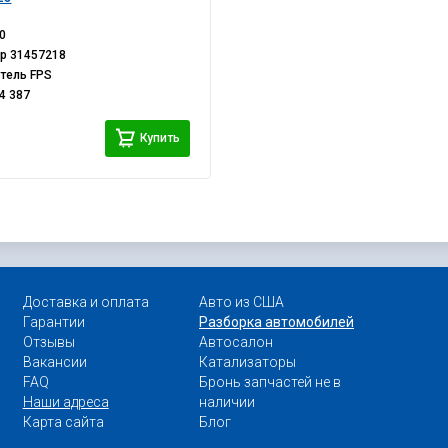
0
ер
31457218
итель
FPS
4 387
Купить
Доставка и оплата
Авто из США
Гарантии
Разборка автомобилей
Отзывы
Автосалон
Вакансии
Катализаторы
FAQ
Бронь запчастей не в
Наши адреса
наличии
Карта сайта
Блог