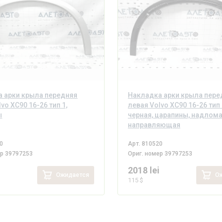
 арки крыла передняя
Накладка арки крыла пере
vo XC90 16-26 тип 1,
левая Volvo XC90 16-26 тип 
ы
черная, царапины, надлом
направляющая
0
Арт.
810520
ер
39797253
Ориг. номер
39797253
i
2018 lei
Ожидается
Ож
115 $