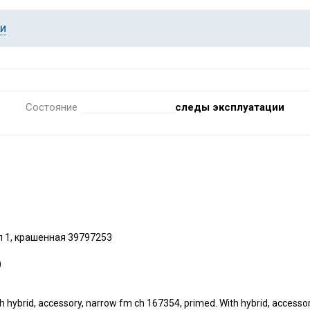
ии
Состояние
следы эксплуатации
п 1, крашенная 39797253
)
hybrid, accessory, narrow fm ch 167354, primed. With hybrid, accessor