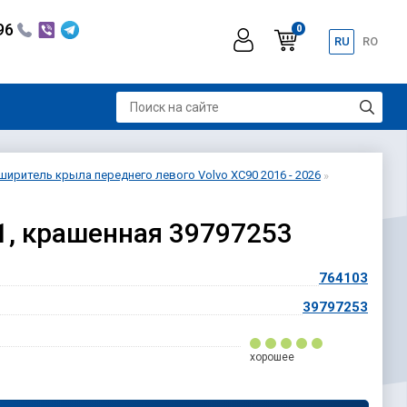
296
0
RU
RO
ширитель крыла переднего левого Volvo XC90 2016 - 2026
 1, крашенная 39797253
764103
HD
39797253
хорошее