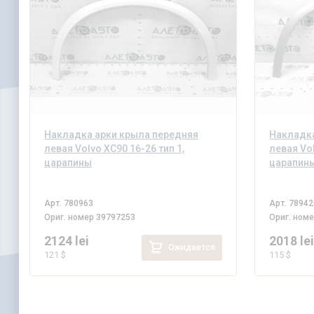
Накладка арки крыла передняя
Накладка
левая Volvo XC90 16-26 тип 1,
левая Vol
царапины
царапин
Арт.
780963
Арт.
78942
Ориг. номер
39797253
Ориг. ном
2124 lei
2018 le
Ожидается
121 $
115 $