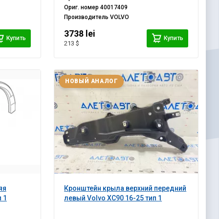
Ориг. номер
40017409
Производитель
VOLVO
3738 lei
Купить
Купить
213 $
НОВЫЙ АНАЛОГ
яя
Кронштейн крыла верхний передний
 1
левый Volvo XC90 16-25 тип 1