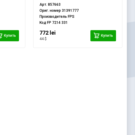
Арт.
857663
Ориг. номер
31391777
Производитель
FPS
Код
FP 7214 331
772 lei
Купить
Купить
44 $