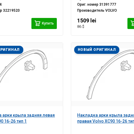
4
Ориг. номер
31391777
ер
32219520
Производитель
VOLVO
1509 lei
Купить
86 $
ОРИГИНАЛ
НОВЫЙ ОРИГИНАЛ
 арки крыла задняя левая
Накладка арки крыла задн
0 16-26 тип 1
правая Volvo XC90 16-26 тип