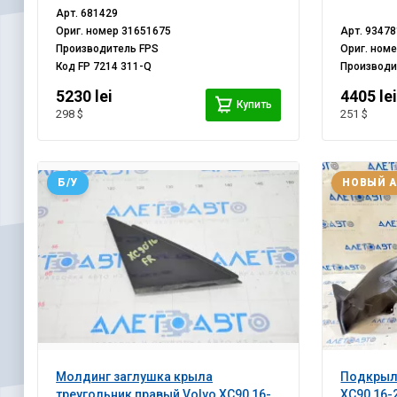
Арт.
681429
Ориг. номер
31651675
Арт.
93478
Производитель
FPS
Ориг. ном
Код
FP 7214 311-Q
Производ
5230 lei
4405 le
Купить
298 $
251 $
Б/У
НОВЫЙ 
Молдинг заглушка крыла
Подкрыл
треугольник правый Volvo XC90 16-
XC90 16-