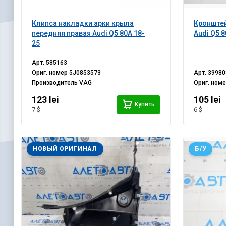
Клипса накладки арки крыла
Кронште
передняя правая Audi Q5 80A 18-
Audi Q5 
25
Арт.
585163
Ориг. номер
5J0853573
Арт.
39980
Производитель
VAG
Ориг. ном
123 lei
105 lei
Купить
7 $
6 $
НОВЫЙ ОРИГИНАЛ
Б/У