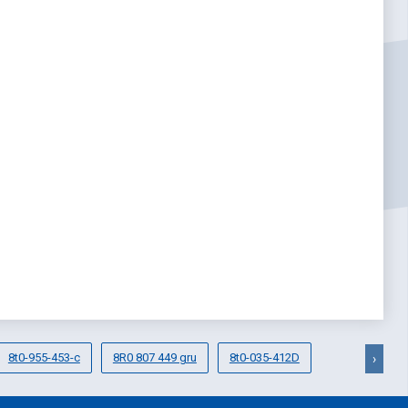
8t0-955-453-c
8R0 807 449 gru
8t0-035-412D
›