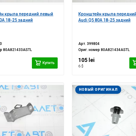
йн крыла передний левый
Кронштейн крыла передни
80A 18-25 задний
Audi Q5 80A 18-25 задний
3
Арт.
399804
ер
80A821433ASTL
Ориг. номер
80A821434ASTL
105 lei
Купить
6 $
НОВЫЙ ОРИГИНАЛ