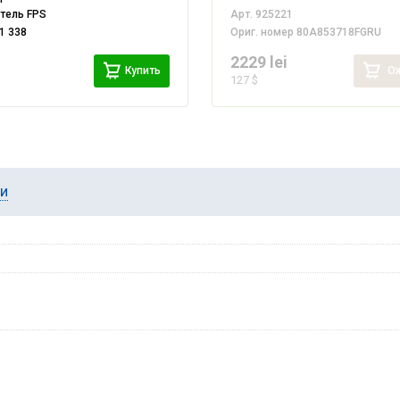
итель
FPS
Арт.
925221
1 338
Ориг. номер
80A853718FGRU
i
2229 lei
Купить
Ож
127 $
ии