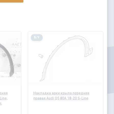
Б/У
дняя
Накладка арки крыла передняя
Line,
правая Audi Q5 80A 18-20 S-Line
е,