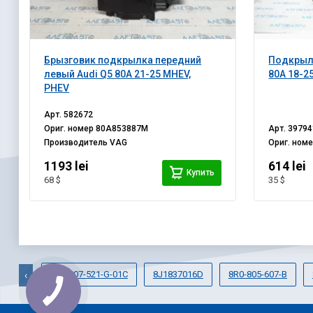
Брызговик подкрылка передний
Подкрыло
левый Audi Q5 80A 21-25 MHEV,
80A 18-2
PHEV
Арт.
582672
Ориг. номер
80A853887M
Арт.
39794
Производитель
VAG
Ориг. ном
1193 lei
614 lei
Купить
68 $
35 $
8K0-807-521-G-01C
8J1837016D
8R0-805-607-B
‹