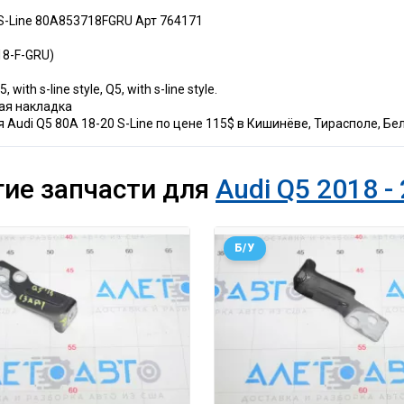
 S-Line 80A853718FGRU Арт 764171
18-F-GRU)
th s-line style, Q5, with s-line style.
ная накладка
Audi Q5 80A 18-20 S-Line по цене 115$ в Кишинёве, Тирасполе, Бе
гие запчасти для
Audi Q5 2018 -
Б/У