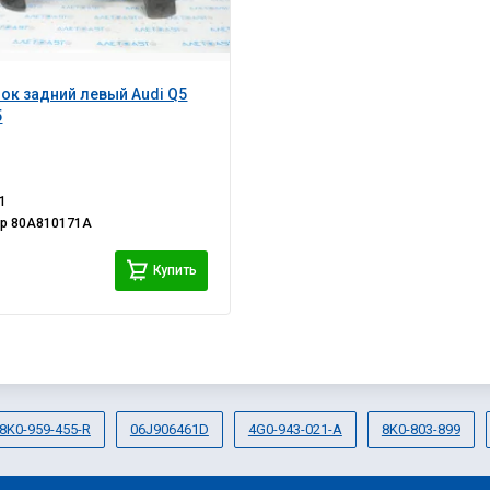
к задний левый Audi Q5
5
1
ер
80A810171A
Купить
8K0-959-455-R
06J906461D
4G0-943-021-A
8K0-803-899