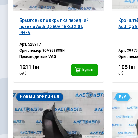
Брызговик подкрылка передний
Кронштей
правый Audi Q5 80A 18-20 2.0T,
Audi Q5 
PHEV
Арт.
528917
Ориг. номер
80A853888H
Арт.
39979
Производитель
VAG
Ориг. ном
1211 lei
105 lei
Купить
69 $
6 $
НОВЫЙ ОРИГИНАЛ
Б/У