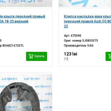
н крыла передний правый
Клипса накладки арки кры
80A 18-25 верхний
передней правой Audi Q5 80
25
Арт.
475590
0
Ориг. номер
5J0853573
ер
80A821472STL
Производитель
VAG
123 lei
Купить
7 $