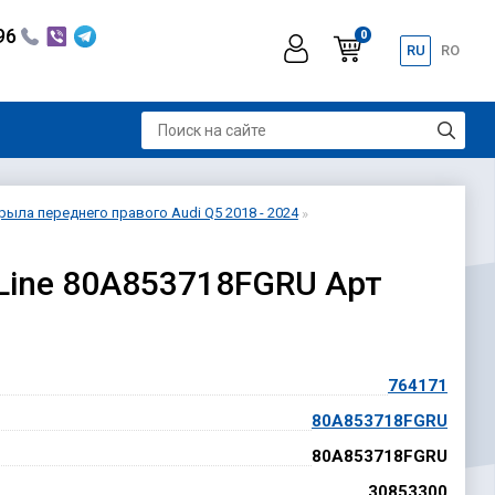
296
0
RU
RO
ыла переднего правого Audi Q5 2018 - 2024
-Line 80A853718FGRU Арт
764171
80A853718FGRU
80A853718FGRU
30853300