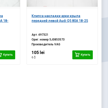
ла
Клипса накладки арки крыла
A 18-
передней левой Audi Q5 80A 18-25
Арт.
497321
Ориг. номер
5J0853573
Производитель
VAG
105 lei
Купить
Купить
6 $