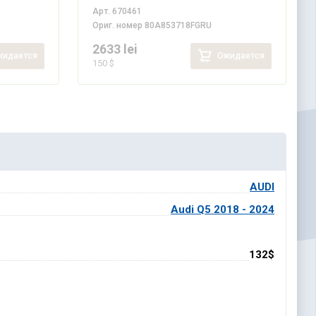
Арт.
670461
Ориг. номер
80A853718FGRU
2633 lei
идается
Ожидается
150 $
AUDI
Audi Q5 2018 - 2024
132$