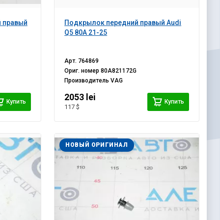
й правый
Подкрылок передний правый Audi
Q5 80A 21-25
Арт.
764869
Ориг. номер
80A821172G
Производитель
VAG
2053 lei
Купить
Купить
117 $
НОВЫЙ ОРИГИНАЛ