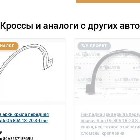
Кроссы и аналоги с других авто
АНАЛОГ
Б/У ДЕФЕКТ
 арки крыла передняя
Накладка арки крыла пере
di Q5 80A 18-20 S-Line
правая Audi Q5 80A 18-20 S-
синяя, нештатное отверсти
9
сломаны крепления
ер
80A853718FGRU