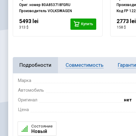
Ориг. номер
80A853718FGRU
Производ
Производитель
VOLKSWAGEN
Код
FP 122
5493 lei
2773 le
Купить
313 $
158 $
Подробности
Совместимость
Гарант
Марка
Автомобиль
Оригинал
нет
Цена
Состояние
Новый