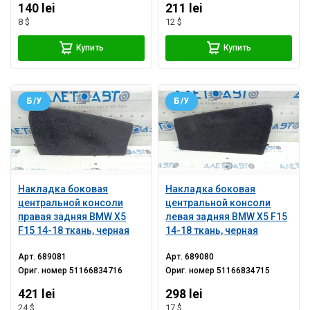
140 lei
211 lei
8 $
12 $
Купить
Купить
Б/У
Б/У
Накладка боковая
Накладка боковая
центральной консоли
центральной консоли
правая задняя BMW X5
левая задняя BMW X5 F15
F15 14-18 ткань, черная
14-18 ткань, черная
Арт.
689081
Арт.
689080
Ориг. номер
51166834716
Ориг. номер
51166834715
421 lei
298 lei
24 $
17 $