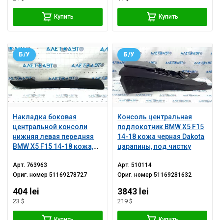
Купить
Купить
Б/У
Б/У
Накладка боковая
Консоль центральная
центральной консоли
подлокотник BMW X5 F15
нижняя левая передняя
14-18 кожа черная Dakota
BMW X5 F15 14-18 кожа,
царапины, под чистку
черная
Арт.
763963
Арт.
510114
Ориг. номер
51169278727
Ориг. номер
51169281632
404 lei
3843 lei
23 $
219 $
Купить
Купить