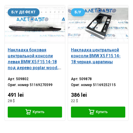
Б/У ДЕФЕКТ
Б/У
Накладка боковая
Накладка центральной
центральной консоли
консоли BMW X5 F15 14-
левая BMW X5 F15 14-18
18 черная, царапины
под дерево poplar wood,
царапины
Арт.
509802
Арт.
509878
Ориг. номер
51169270599
Ориг. номер
51169252115
491 lei
386 lei
28 $
22 $
Купить
Купить