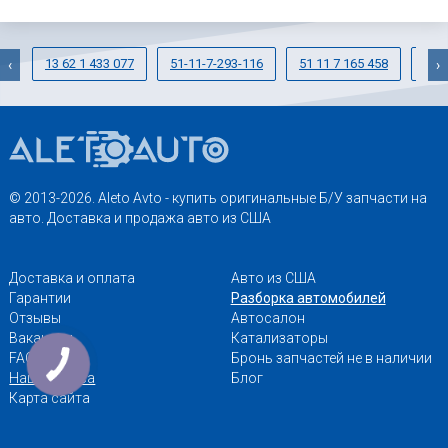
13 62 1 433 077
51-11-7-293-116
51 11 7 165 458
13-
‹
›
© 2013-2026. Aleto Avto - купить оригинальные Б/У запчасти на
авто. Доставка и продажа авто из США
Доставка и оплата
Авто из США
Гарантии
Разборка автомобилей
Отзывы
Автосалон
Вакансии
Катализаторы
FAQ
Бронь запчастей не в наличии
Наши адреса
Блог
Карта сайта