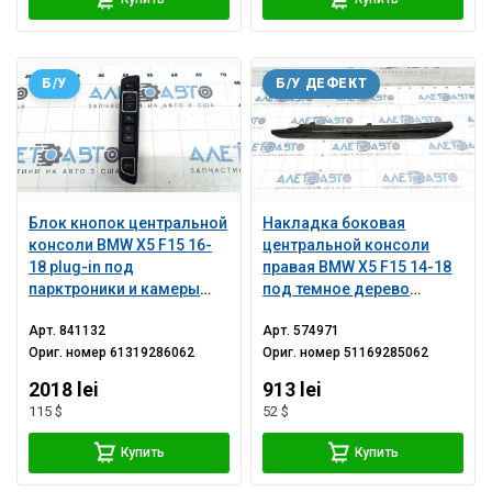
Б/У
Б/У ДЕФЕКТ
Блок кнопок центральной
Накладка боковая
консоли BMW X5 F15 16-
центральной консоли
18 plug-in под
правая BMW X5 F15 14-18
парктроники и камеры
под темное дерево
360
anthrazit, царапины
Арт.
841132
Арт.
574971
Ориг. номер
61319286062
Ориг. номер
51169285062
2018 lei
913 lei
115 $
52 $
Купить
Купить