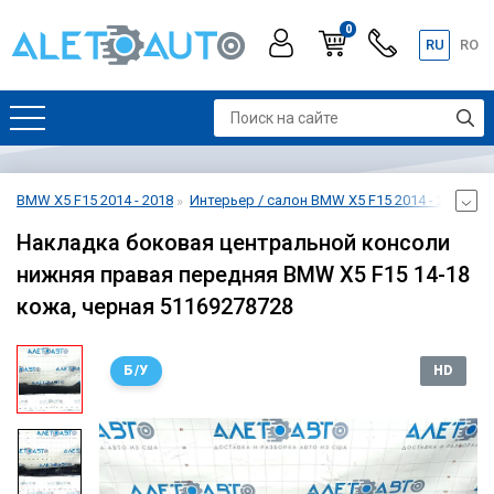
0
RU
RO
BMW X5 F15 2014 - 2018
Интерьер / салон BMW X5 F15 2014 - 2018
Ц
Накладка боковая центральной консоли
нижняя правая передняя BMW X5 F15 14-18
кожа, черная 51169278728
Б/У
HD