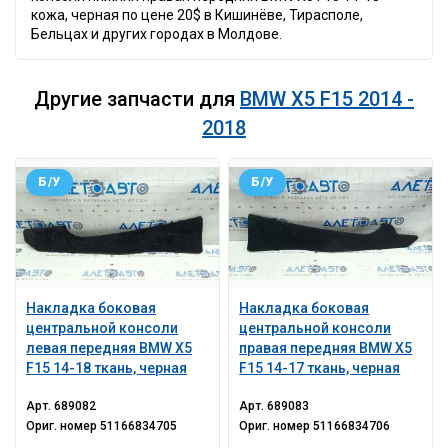
кожа, черная по цене 20$ в Кишинёве, Тирасполе,
Бельцах и других городах в Молдове.
Другие запчасти для
BMW X5 F15 2014 -
2018
Б/У
Б/У
Накладка боковая
Накладка боковая
центральной консоли
центральной консоли
левая передняя BMW X5
правая передняя BMW X5
F15 14-18 ткань, черная
F15 14-17 ткань, черная
Арт.
689082
Арт.
689083
Ориг. номер
51166834705
Ориг. номер
51166834706