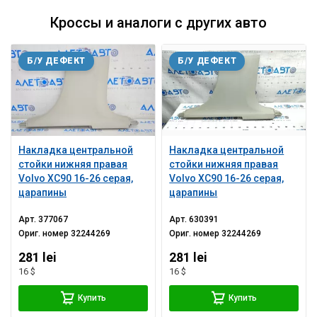
Кроссы и аналоги с других авто
Б/У ДЕФЕКТ
Б/У ДЕФЕКТ
Накладка центральной
Накладка центральной
стойки нижняя правая
стойки нижняя правая
Volvo XC90 16-26 серая,
Volvo XC90 16-26 серая,
царапины
царапины
Арт.
377067
Арт.
630391
Ориг. номер
32244269
Ориг. номер
32244269
281 lei
281 lei
16 $
16 $
Купить
Купить