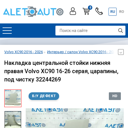
0
RU
RO
Volvo XC90 2016 - 2026
Интерьер / салон Volvo XC90 2016 - 2026
Отд
Накладка центральной стойки нижняя
правая Volvo XC90 16-26 серая, царапины,
под чистку 32244269
Б/У ДЕФЕКТ
HD