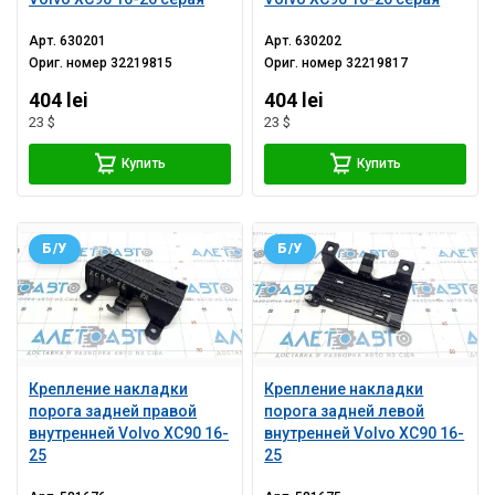
Арт.
630201
Арт.
630202
Ориг. номер
32219815
Ориг. номер
32219817
404 lei
404 lei
23 $
23 $
Купить
Купить
Б/У
Б/У
Крепление накладки
Крепление накладки
порога задней правой
порога задней левой
внутренней Volvo XC90 16-
внутренней Volvo XC90 16-
25
25