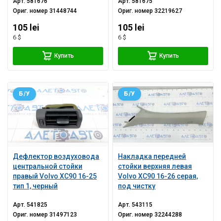
Арт.
581676
Арт.
581675
Ориг. номер
31448744
Ориг. номер
32219627
105 lei
105 lei
6 $
6 $
Купить
Купить
Б/У
Б/У
Дефлектор воздуховода
Накладка передней
центральной стойки
стойки верхняя левая
правый Volvo XC90 16-25
Volvo XC90 16-26 серая,
тип 1, черный
под чистку
Арт.
541825
Арт.
543115
Ориг. номер
31497123
Ориг. номер
32244288