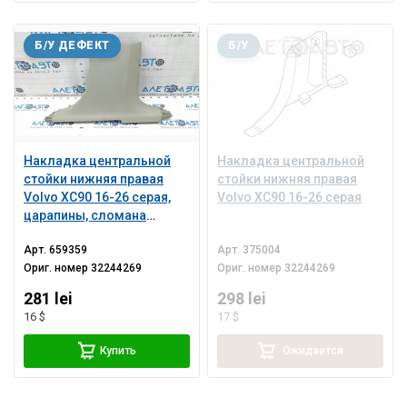
Б/У ДЕФЕКТ
Б/У
Накладка центральной
Накладка центральной
стойки нижняя правая
стойки нижняя правая
Volvo XC90 16-26 серая,
Volvo XC90 16-26 серая
царапины, сломана
направляющая
Арт.
659359
Арт.
375004
Ориг. номер
32244269
Ориг. номер
32244269
281 lei
298 lei
16 $
17 $
Купить
Ожидается