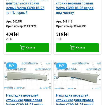
центральной стойки
стойки верхняя правая
левый Volvo XC90 16-25
Volvo XC90 16-26 серая,
тип 1, черный
под чистку
Арт.
542951
Арт.
543116
Ориг. номер
31497122
Ориг. номер
32244290
404 lei
316 lei
23 $
18 $
Купить
Купить
Б/У
Б/У
Накладка передней
Накладка передней
стойки средняя левая
стойки средняя правая
Volvo XC90 16-26 серая
Volvo XC90 16-26 серая