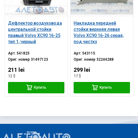
Дефлектор воздуховода
Накладка передней
центральной стойки
стойки верхняя левая
правый Volvo XC90 16-25
Volvo XC90 16-26 серая,
тип 1, черный
под чистку
Арт.
541825
Арт.
543115
Ориг. номер
31497123
Ориг. номер
32244288
211 lei
299 lei
12 $
17 $
Купить
Купить