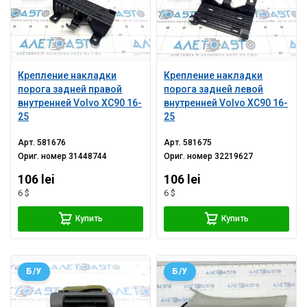
Крепление накладки
Крепление накладки
порога задней правой
порога задней левой
внутренней Volvo XC90 16-
внутренней Volvo XC90 16-
25
25
Арт.
581676
Арт.
581675
Ориг. номер
31448744
Ориг. номер
32219627
106 lei
106 lei
6 $
6 $
Купить
Купить
Б/У
Б/У