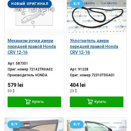
НОВЫЙ ОРИГИНАЛ
Б/У
Механизм ручки двери
Уплотнитель двери
передней правой Honda
передней правой Honda
CRV 12-16
CRV 12-16
Арт.
587351
Ориг. номер
72142TR0A02
Арт.
91228
Производитель
HONDA
Ориг. номер
72310T0GA01
579 lei
404 lei
33 $
23 $
Купить
Купить
Б/У
Б/У