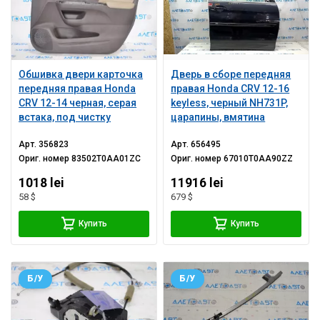
Обшивка двери карточка
Дверь в сборе передняя
передняя правая Honda
правая Honda CRV 12-16
CRV 12-14 черная, серая
keyless, черный NH731P,
встака, под чистку
царапины, вмятина
Арт.
356823
Арт.
656495
Ориг. номер
83502T0AA01ZC
Ориг. номер
67010T0AA90ZZ
1018 lei
11916 lei
58 $
679 $
Купить
Купить
Б/У
Б/У