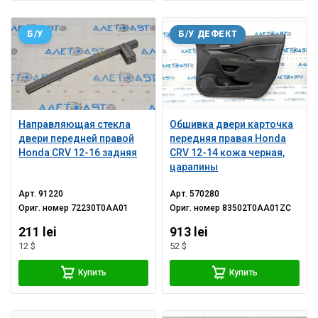
Б/У
Б/У ДЕФЕКТ
Направляющая стекла
Обшивка двери карточка
двери передней правой
передняя правая Honda
Honda CRV 12-16 задняя
CRV 12-14 кожа черная,
царапины
Арт.
91220
Арт.
570280
Ориг. номер
72230T0AA01
Ориг. номер
83502T0AA01ZC
211 lei
913 lei
12 $
52 $
Купить
Купить