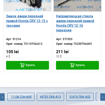
Замок двери передней
Направляющая стекла
правой Honda CRV 12-13 с
двери передней правой
тросами
Honda CRV 12-16
передняя
Арт.
91214
Арт.
371553
Ориг. номер
72110T0AA12
Ориг. номер
72230T0AA01
105 lei
211 lei
6 $
12 $
Купить
Купить
71108-T2A-A00
44733-TBA-A13
51670-TBA-A02
711
‹
›