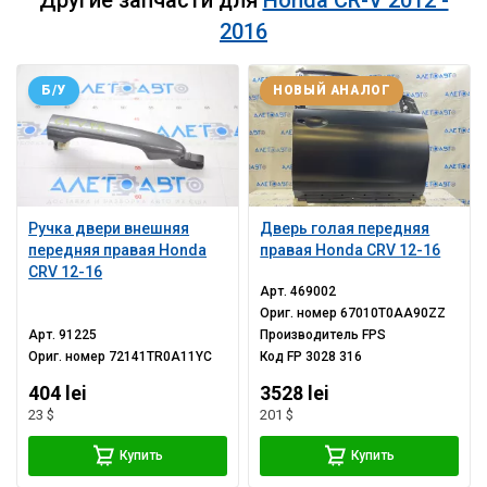
2016
Б/У
НОВЫЙ АНАЛОГ
Ручка двери внешняя
Дверь голая передняя
передняя правая Honda
правая Honda CRV 12-16
CRV 12-16
Арт.
469002
Ориг. номер
67010T0AA90ZZ
Арт.
91225
Производитель
FPS
Ориг. номер
72141TR0A11YC
Код
FP 3028 316
404 lei
3528 lei
23 $
201 $
Купить
Купить