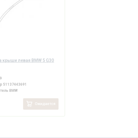
а крыши левая BMW 5 G30
9
ер
51137443691
итель
BMW
i
Ожидается