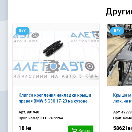
Други
Б/У
Б/У
Клипса крепления накладки крыши
Крыша ме
правая BMW 5 G30 17-23 на кузове
люк, на 
Арт.
981940
Арт.
49778
Ориг. номер
51137472264
Ориг. ном
18 lei
5862 le
Купить