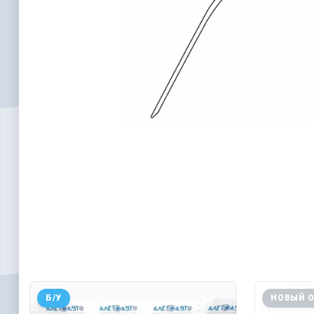
Б/У
НОВЫЙ 