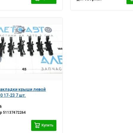
накладки крыши левой
0 17-23 7 шт.
6
ер
51137472264
Купить