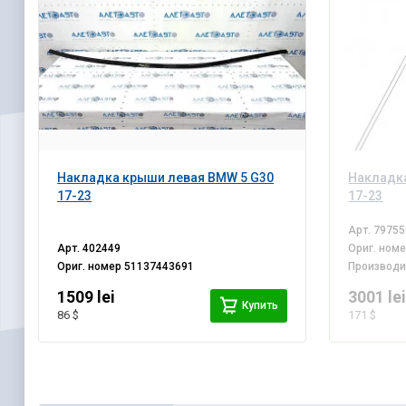
Накладка крыши левая BMW 5 G30
Накладк
17-23
17-23
Арт.
79755
Арт.
402449
Ориг. ном
Ориг. номер
51137443691
Производ
1509 lei
3001 le
Купить
86 $
171 $