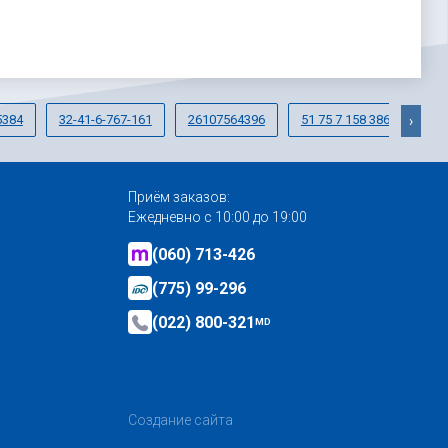
5384
32-41-6-767-161
26107564396
51 75 7 158 386
›
Приём заказов:
Ежедневно с 10:00 до 19:00
(060) 713-426
(775) 99-296
(022) 800-321
MD
Создание сайта