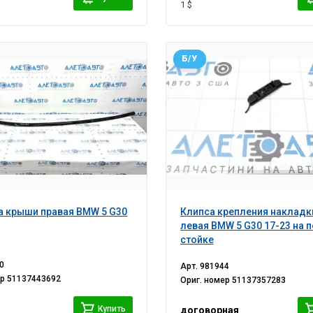
1 $
Б/У
 крыши правая BMW 5 G30
Клипса крепления наклад
левая BMW 5 G30 17-23 на 
стойке
0
Арт.
981944
ер
51137443692
Ориг. номер
51137357283
i
Купить
договорная