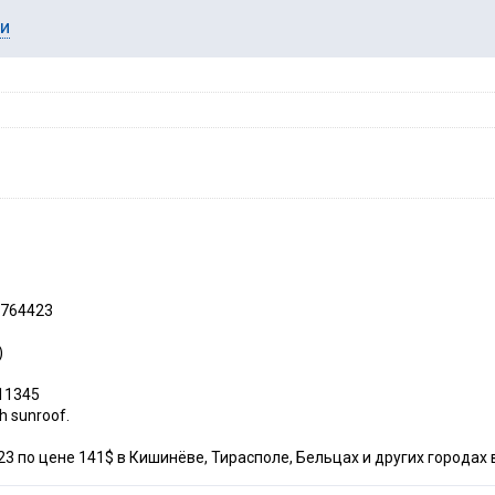
ии
 764423
)
511345
h sunroof.
3 по цене 141$ в Кишинёве, Тирасполе, Бельцах и других городах 