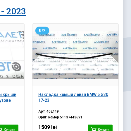
- 2023
Б/У
ки крыши
Накладка крыши левая BMW 5 G30
кузове
17-23
Арт.
402449
Ориг. номер
51137443691
1509 lei
Купить
Купить