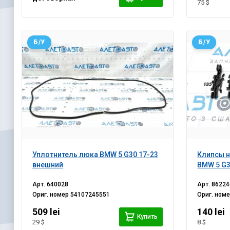
75 $
Б/У
Б/У
Уплотнитель люка BMW 5 G30 17-23
Клипсы 
внешний
BMW 5 G3
Арт.
640028
Арт.
86224
Ориг. номер
54107245551
Ориг. ном
509 lei
140 lei
Купить
29 $
8 $