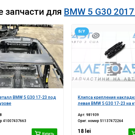
е запчасти для
BMW 5 G30 2017 
Б/У
талл BMW 5 G30 17-23 под
Клипса крепления наклад
кузове
левая BMW 5 G30 17-23 на 
8
Арт.
981939
ер
41007437663
Ориг. номер
51137472264
i
18 lei
Купить