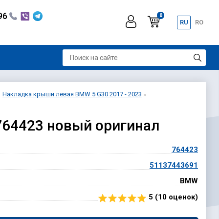
296
0
RU
RO
Накладка крыши левая BMW 5 G30 2017 - 2023
764423 новый оригинал
764423
51137443691
BMW
5 (
10
оценок)