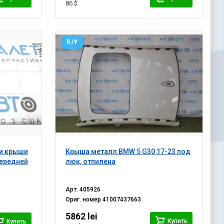
86 $
Б/У
ки крыши
Крыша металл BMW 5 G30 17-23 под
передней
люк, отпилена
Арт.
405926
Ориг. номер
41007437663
5862 lei
Купить
Купить