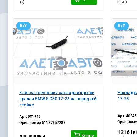
1 $
334 $
Б/У
Б/У
Клипса крепления накладки крыши
Накладка
правая BMW 5 G30 17-23 на передней
17-23
стойке
Арт.
40245
Арт.
981946
Ориг. ном
Ориг. номер
51137357283
1316 le
Купить
договорная