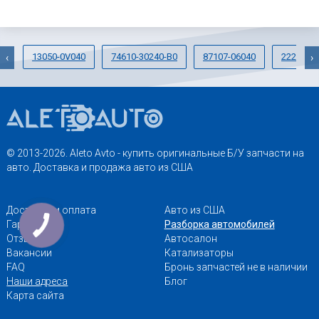
13050-0V040
74610-30240-B0
87107-06040
22204-2
‹
›
© 2013-2026. Aleto Avto - купить оригинальные Б/У запчасти на
авто. Доставка и продажа авто из США
Доставка и оплата
Авто из США
Гарантии
Разборка автомобилей
Отзывы
Автосалон
Вакансии
Катализаторы
FAQ
Бронь запчастей не в наличии
Наши адреса
Блог
Карта сайта