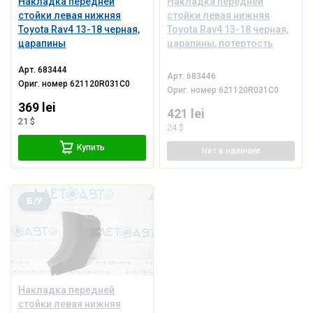
Накладка передней
Накладка передней
стойки левая нижняя
стойки левая нижняя
Toyota Rav4 13-18 черная,
Toyota Rav4 13-18 черная,
царапины
царапины, потертость
Арт.
683444
Арт.
683446
Ориг. номер
621120R031C0
Ориг. номер
621120R031C0
369 lei
421 lei
21 $
24 $
Купить
Нет
в наличии
Б/У
Накладка передней
стойки левая нижняя