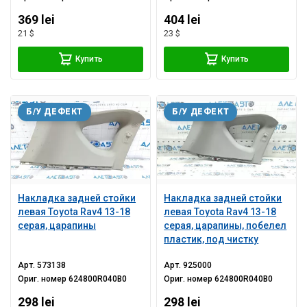
369 lei
404 lei
21 $
23 $
Купить
Купить
Б/У ДЕФЕКТ
Б/У ДЕФЕКТ
Накладка задней стойки
Накладка задней стойки
левая Toyota Rav4 13-18
левая Toyota Rav4 13-18
серая, царапины
серая, царапины, побелел
пластик, под чистку
Арт.
573138
Арт.
925000
Ориг. номер
624800R040B0
Ориг. номер
624800R040B0
298 lei
298 lei