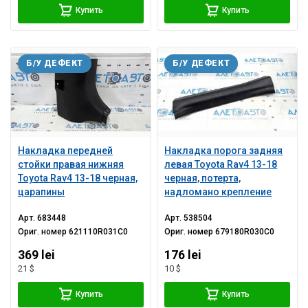
Купить
Купить
Б/У ДЕФЕКТ
Б/У ДЕФЕКТ
Накладка передней
Накладка порога задняя
стойки правая нижняя
левая Toyota Rav4 13-18
Toyota Rav4 13-18 черная,
черная, потерта,
царапины
надломано крепление
Арт.
683448
Арт.
538504
Ориг. номер
621110R031C0
Ориг. номер
679180R030C0
369 lei
176 lei
21 $
10 $
Купить
Купить