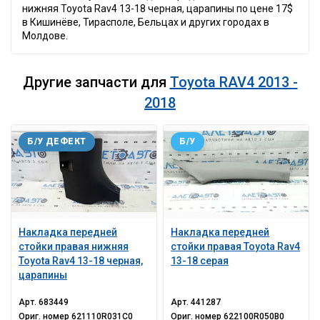
нижняя Toyota Rav4 13-18 черная, царапины по цене 17$
в Кишинёве, Тирасполе, Бельцах и других городах в
Молдове.
Другие запчасти для
Toyota RAV4 2013 -
2018
Б/У ДЕФЕКТ
Б/У
Накладка передней
Накладка передней
стойки правая нижняя
стойки правая Toyota Rav4
Toyota Rav4 13-18 черная,
13-18 серая
царапины
Арт.
683449
Арт.
441287
Ориг. номер
621110R031C0
Ориг. номер
622100R050B0