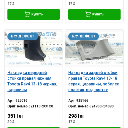
17 $
17 $
Купить
Купить
Б/У ДЕФЕКТ
Б/У ДЕФЕКТ
Накладка передней
Накладка задней стойки
стойки правая нижняя
правая Toyota Rav4 13-18
Toyota Rav4 13-18 черная,
серая, царапины, побелел
царапины
пластик, под чистку
Арт.
925016
Арт.
925166
Ориг. номер
621110R031C0
Ориг. номер
624700R040B0
351 lei
298 lei
20 $
17 $