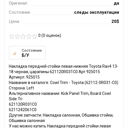
Оригинал
да
Состояние
следы эксплуатации
Цена
20$
0 (
0
оценок)
Состояние
Б/У
Накладка передней стойки левая нижняя Toyota Rav4 13-
18 черная, царапины 621120R031C0 Арт 925015
Артикул: 925015
Название в каталоге: Cowl Trim - Toyota (62112-0R031-C0)
Сторона: Left
Альтернативное название: Kick Panel Trim, Board Cowl
Side Tri
621120R031C0
6211242061C0
Другие запчасти: Накладка салонная, Обшивка стойки,
Обшивка салонная
У нас можно купить Накладка передней стойки левая