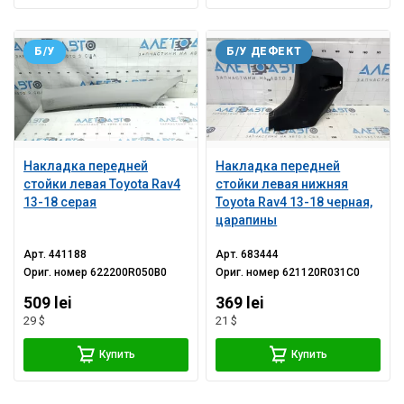
Б/У
Б/У ДЕФЕКТ
Накладка передней
Накладка передней
стойки левая Toyota Rav4
стойки левая нижняя
13-18 серая
Toyota Rav4 13-18 черная,
царапины
Арт.
441188
Арт.
683444
Ориг. номер
622200R050B0
Ориг. номер
621120R031C0
509 lei
369 lei
29 $
21 $
Купить
Купить