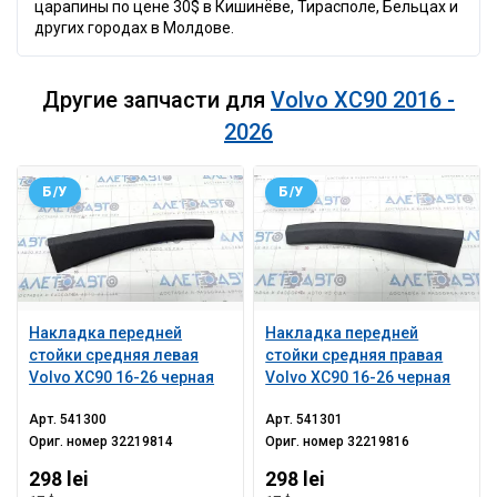
царапины по цене 30$ в Кишинёве, Тирасполе, Бельцах и
других городах в Молдове.
Другие запчасти для
Volvo XC90 2016 -
2026
Б/У
Б/У
Накладка передней
Накладка передней
стойки средняя левая
стойки средняя правая
Volvo XC90 16-26 черная
Volvo XC90 16-26 черная
Арт.
541300
Арт.
541301
Ориг. номер
32219814
Ориг. номер
32219816
298 lei
298 lei