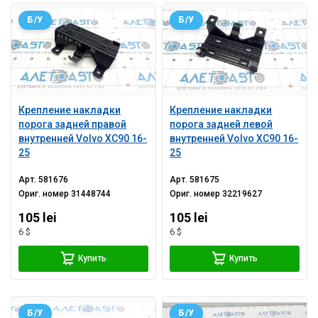
Б/У
Б/У
Крепление накладки
Крепление накладки
порога задней правой
порога задней левой
внутренней Volvo XC90 16-
внутренней Volvo XC90 16-
25
25
Арт.
581676
Арт.
581675
Ориг. номер
31448744
Ориг. номер
32219627
105 lei
105 lei
6 $
6 $
Купить
Купить
Б/У
Б/У