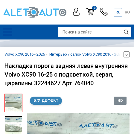
0
RU
RO
Volvo XC90 2016 - 2026
Интерьер / салон Volvo XC90 2016 - 2026
Отд
Накладка порога задняя левая внутренняя
Volvo XC90 16-25 с подсветкой, серая,
царапины 32244627 Арт 764040
Б/У ДЕФЕКТ
HD