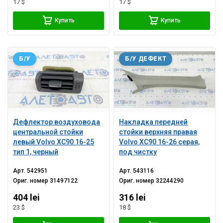
17 $
17 $
Купить
Купить
Б/У
Б/У ДЕФЕКТ
Дефлектор воздуховода
Накладка передней
центральной стойки
стойки верхняя правая
левый Volvo XC90 16-25
Volvo XC90 16-26 серая,
тип 1, черный
под чистку
Арт.
542951
Арт.
543116
Ориг. номер
31497122
Ориг. номер
32244290
404 lei
316 lei
23 $
18 $