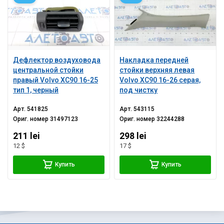
Дефлектор воздуховода
Накладка передней
центральной стойки
стойки верхняя левая
правый Volvo XC90 16-25
Volvo XC90 16-26 серая,
тип 1, черный
под чистку
Арт.
541825
Арт.
543115
Ориг. номер
31497123
Ориг. номер
32244288
211 lei
298 lei
12 $
17 $
Купить
Купить