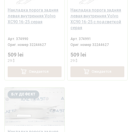
Накладка порога задняя
Накладка порога задняя
левая внутренняя Volvo
левая внутренняя Volvo
XC90 16-25 серая
XC90 16-25 с подсветкой
серая
Арт.
374990
Арт.
374991
Ориг. номер
32244627
Ориг. номер
32244627
509 lei
509 lei
29 $
29 $
Ожидается
Ожидается
Б/У ДЕФЕКТ
Накладка порога задняя