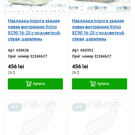
Накладка порога задняя
Накладка порога задняя
левая внутренняя Volvo
левая внутренняя Volvo
XC90 16-25 с подсветкой,
XC90 16-25 с подсветкой,
серая, царапины
серая, царапины
Арт.
630426
Арт.
660352
Ориг. номер
32244627
Ориг. номер
32244627
456 lei
456 lei
26 $
26 $
Купить
Купить
Б/У
Б/У