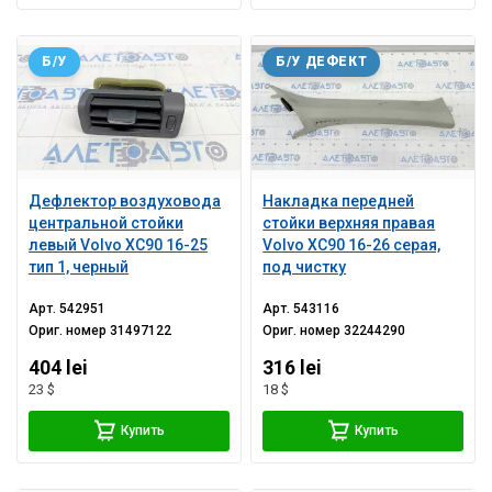
Б/У
Б/У ДЕФЕКТ
Дефлектор воздуховода
Накладка передней
центральной стойки
стойки верхняя правая
левый Volvo XC90 16-25
Volvo XC90 16-26 серая,
тип 1, черный
под чистку
Арт.
542951
Арт.
543116
Ориг. номер
31497122
Ориг. номер
32244290
404 lei
316 lei
23 $
18 $
Купить
Купить