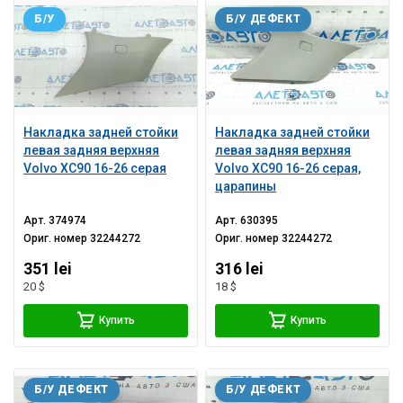
Б/У
Б/У ДЕФЕКТ
Накладка задней стойки
Накладка задней стойки
левая задняя верхняя
левая задняя верхняя
Volvo XC90 16-26 серая
Volvo XC90 16-26 серая,
царапины
Арт.
374974
Арт.
630395
Ориг. номер
32244272
Ориг. номер
32244272
351 lei
316 lei
20 $
18 $
Купить
Купить
Б/У ДЕФЕКТ
Б/У ДЕФЕКТ