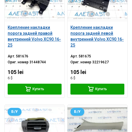
Крепление накладки
Крепление накладки
порога задней правой
порога задней левой
внутренней Volvo XC90 16-
внутренней Volvo XC90 16-
25
25
Арт.
581676
Арт.
581675
Ориг. номер
31448744
Ориг. номер
32219627
105 lei
105 lei
6 $
6 $
Купить
Купить
Б/У
Б/У