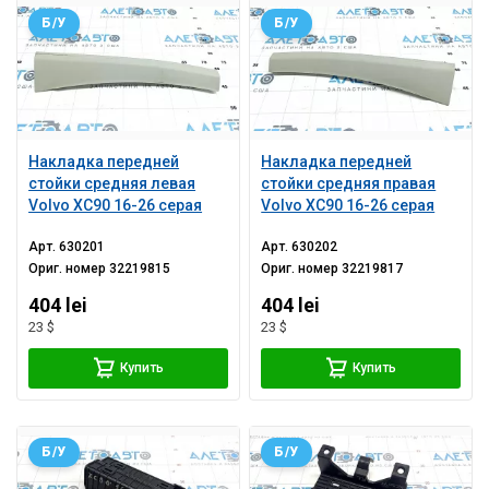
Б/У
Б/У
Накладка передней
Накладка передней
стойки средняя левая
стойки средняя правая
Volvo XC90 16-26 серая
Volvo XC90 16-26 серая
Арт.
630201
Арт.
630202
Ориг. номер
32219815
Ориг. номер
32219817
404 lei
404 lei
23 $
23 $
Купить
Купить
Б/У
Б/У