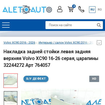
0
RU
RO
Volvo XC90 2016 - 2026
Интерьер / салон Volvo XC90 2016 - 2026
Отд
Накладка задней стойки левая задняя
верхняя Volvo XC90 16-26 серая, царапины
32244272 Арт 764057
Б/У ДЕФЕКТ
HD