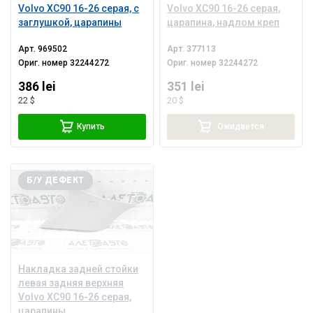
Volvo XC90 16-26 серая, с
Volvo XC90 16-26 серая,
заглушкой, царапины
царапина, надлом креп
Арт.
969502
Арт.
377113
Ориг. номер
32244272
Ориг. номер
32244272
386 lei
351 lei
22 $
20 $
Купить
Ожидается
Б/У ДЕФЕКТ
Накладка задней стойки
левая задняя верхняя
Volvo XC90 16-26 серая,
царапины