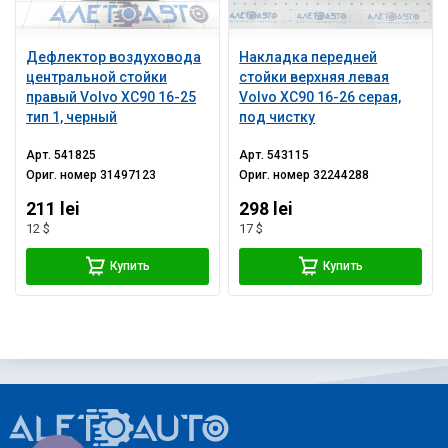
Дефлектор воздуховода
Накладка передней
центральной стойки
стойки верхняя левая
правый Volvo XC90 16-25
Volvo XC90 16-26 серая,
тип 1, черный
под чистку
Арт.
541825
Арт.
543115
Ориг. номер
31497123
Ориг. номер
32244288
211 lei
298 lei
12 $
17 $
Купить
Купить