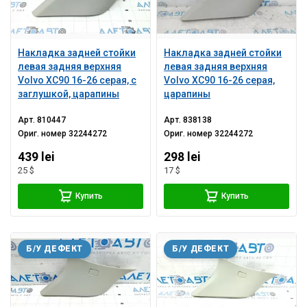
Накладка задней стойки
Накладка задней стойки
левая задняя верхняя
левая задняя верхняя
Volvo XC90 16-26 серая, с
Volvo XC90 16-26 серая,
заглушкой, царапины
царапины
Арт.
810447
Арт.
838138
Ориг. номер
32244272
Ориг. номер
32244272
439 lei
298 lei
25 $
17 $
Купить
Купить
Б/У ДЕФЕКТ
Б/У ДЕФЕКТ