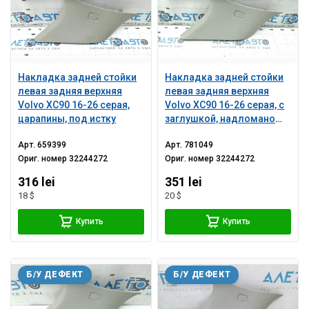
Накладка задней стойки
Накладка задней стойки
левая задняя верхняя
левая задняя верхняя
Volvo XC90 16-26 серая,
Volvo XC90 16-26 серая, с
царапины, под истку
заглушкой, надломано
крепление
Арт.
659399
Арт.
781049
Ориг. номер
32244272
Ориг. номер
32244272
316 lei
351 lei
18 $
20 $
Купить
Купить
Б/У ДЕФЕКТ
Б/У ДЕФЕКТ