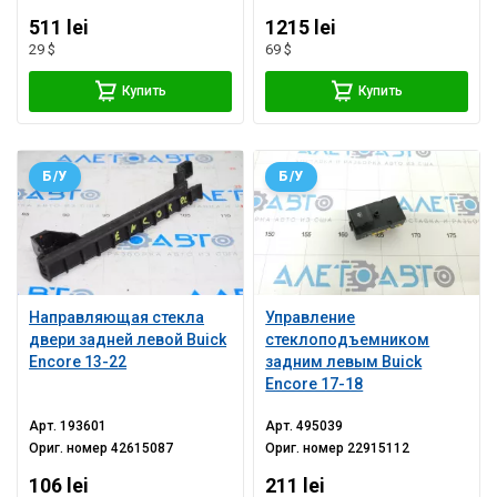
511 lei
1215 lei
29 $
69 $
Купить
Купить
Б/У
Б/У
Направляющая стекла
Управление
двери задней левой Buick
стеклоподъемником
Encore 13-22
задним левым Buick
Encore 17-18
Арт.
193601
Арт.
495039
Ориг. номер
42615087
Ориг. номер
22915112
106 lei
211 lei