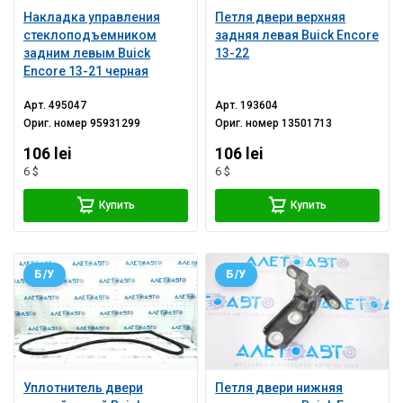
Накладка управления
Петля двери верхняя
стеклоподъемником
задняя левая Buick Encore
задним левым Buick
13-22
Encore 13-21 черная
Арт.
495047
Арт.
193604
Ориг. номер
95931299
Ориг. номер
13501713
106 lei
106 lei
6 $
6 $
Купить
Купить
Б/У
Б/У
Уплотнитель двери
Петля двери нижняя