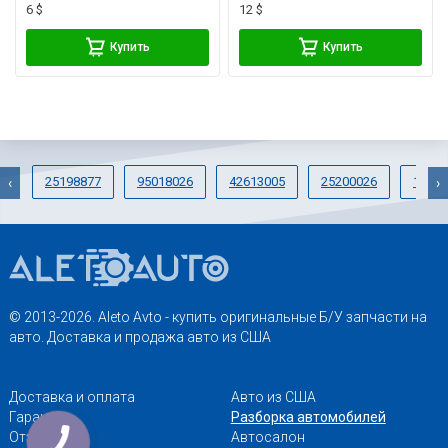
6 $
12 $
Купить
Купить
25198877
95018026
42613005
25200026
13505
‹
›
© 2013-2026. Aleto Avto - купить оригинальные Б/У запчасти на
авто. Доставка и продажа авто из США
Доставка и оплата
Авто из США
Гарантии
Разборка автомобилей
Отзывы
Автосалон