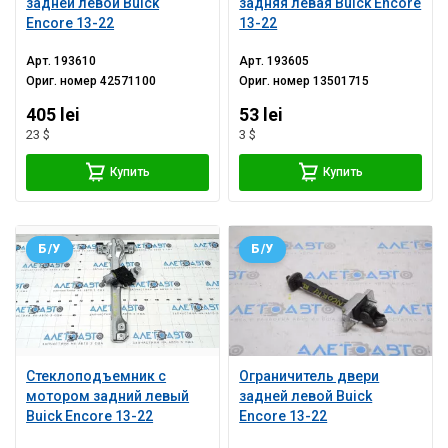
задней левой Buick
задняя левая Buick Encore
Encore 13-22
13-22
Арт.
193610
Арт.
193605
Ориг. номер
42571100
Ориг. номер
13501715
405 lei
53 lei
23 $
3 $
Купить
Купить
Б/У
Б/У
Стеклоподъемник с
Ограничитель двери
мотором задний левый
задней левой Buick
Buick Encore 13-22
Encore 13-22