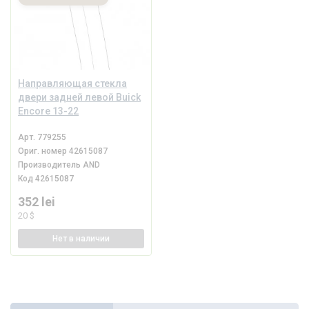
Направляющая стекла
двери задней левой Buick
Encore 13-22
Арт.
779255
Ориг. номер
42615087
Производитель
AND
Код
42615087
352 lei
20 $
Нет
в наличии