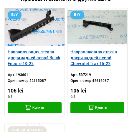
Б/У
Б/У
Направляющая стекла
Направляющая стекла
двери задней левой Buick
двери задней левой
Encore 13-22
Chevrolet Trax 15-22
Арт.
193601
Арт.
537219
Ориг. номер
42615087
Ориг. номер
42615087
106 lei
106 lei
6 $
6 $
Купить
Купить
НОВЫЙ АНАЛОГ