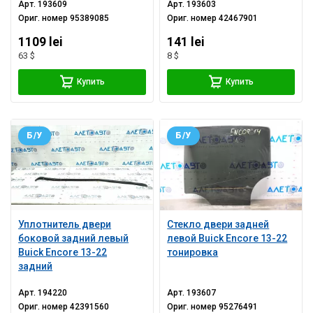
Арт.
193609
Арт.
193603
Ориг. номер
95389085
Ориг. номер
42467901
1109 lei
141 lei
63 $
8 $
Купить
Купить
Б/У
Б/У
Уплотнитель двери
Стекло двери задней
боковой задний левый
левой Buick Encore 13-22
Buick Encore 13-22
тонировка
задний
Арт.
194220
Арт.
193607
Ориг. номер
42391560
Ориг. номер
95276491