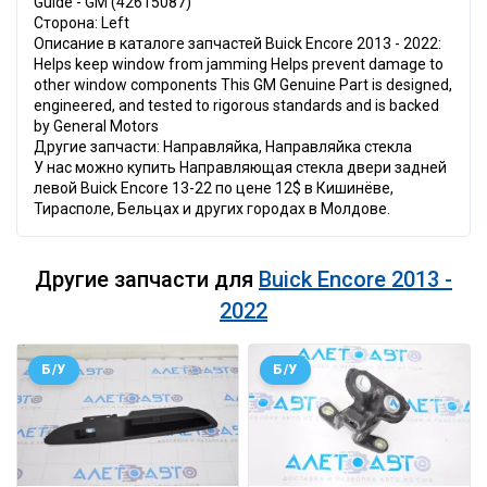
Guide - GM (42615087)
Сторона: Left
Описание в каталоге запчастей Buick Encore 2013 - 2022:
Helps keep window from jamming Helps prevent damage to
other window components This GM Genuine Part is designed,
engineered, and tested to rigorous standards and is backed
by General Motors
Другие запчасти: Направляйка, Направляйка стекла
У нас можно купить Направляющая стекла двери задней
левой Buick Encore 13-22 по цене 12$ в Кишинёве,
Тирасполе, Бельцах и других городах в Молдове.
Другие запчасти для
Buick Encore 2013 -
2022
Б/У
Б/У