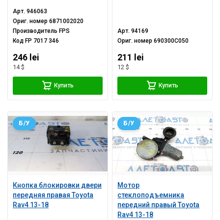
Арт.
946063
Ориг. номер
6871002020
Производитель
FPS
Арт.
94169
Код
FP 7017 346
Ориг. номер
690300C050
246 lei
211 lei
14 $
12 $
Купить
Купить
Б/У
Б/У
Кнопка блокировки двери
Мотор
передняя правая Toyota
стеклоподъемника
Rav4 13-18
передний правый Toyota
Rav4 13-18