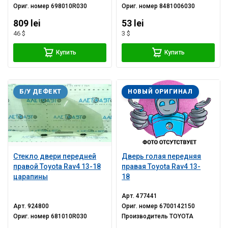
Ориг. номер
698010R030
Ориг. номер
8481006030
809 lei
53 lei
46 $
3 $
Купить
Купить
Б/У ДЕФЕКТ
НОВЫЙ ОРИГИНАЛ
Стекло двери передней
Дверь голая передняя
правой Toyota Rav4 13-18
правая Toyota Rav4 13-
царапины
18
Арт.
477441
Арт.
924800
Ориг. номер
6700142150
Ориг. номер
681010R030
Производитель
TOYOTA