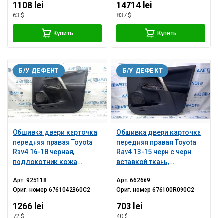
1108 lei
14714 lei
63 $
837 $
Купить
Купить
Б/У ДЕФЕКТ
Б/У ДЕФЕКТ
Обшивка двери карточка
Обшивка двери карточка
передняя правая Toyota
передняя правая Toyota
Rav4 16-18 черная,
Rav4 13-15 черн с черн
подлокотник кожа
вставкой ткань,
черная, вставка серебро,
подлокотник черн ткань,
Арт.
925118
Арт.
662669
с ручкой, царапины,
молдинг ручки беж
Ориг. номер
6761042B60C2
Ориг. номер
676100R090C2
потерта
структура, царапины,
потертости
1266 lei
703 lei
72 $
40 $