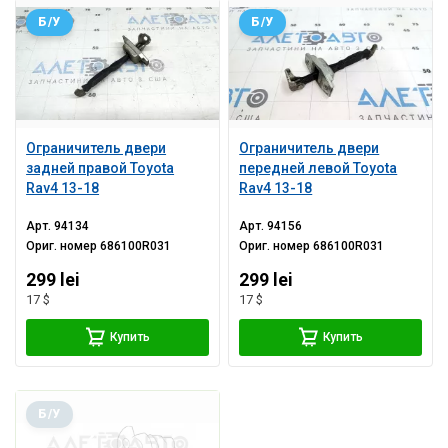
Б/У
Б/У
Ограничитель двери
Ограничитель двери
задней правой Toyota
передней левой Toyota
Rav4 13-18
Rav4 13-18
Арт.
94134
Арт.
94156
Ориг. номер
686100R031
Ориг. номер
686100R031
299 lei
299 lei
17 $
17 $
Купить
Купить
Б/У