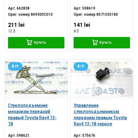
Арт.
662838
Арт.
598619
Ориг. номер
849300C010
Ориг. номер
8571035180
211 lei
141 lei
12 $
8 $
Купить
Купить
Б/У
Б/У
Стеклоподъемник
Управление
механизм передний
стеклоподъемником
правый Toyota Rav4 13-
передним правым Toyota
18
Rav4 13-18 черное
Арт.
598621
Арт.
575676