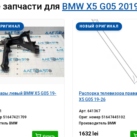
 запчасти для
BMW X5 G05 2019
ОРИГИНАЛ
НОВЫЙ ОРИГИНАЛ
ары левый BMW X5 G05 19-
Распорка телевизора прав
X5 G05 19-26
1
Арт.
641367
ер
51647421709
Ориг. номер
51647445102
итель
BMW
Производитель
BMW
i
1632 lei
Купить