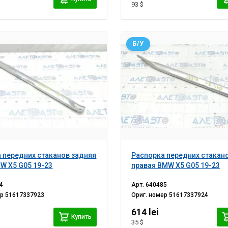
93 $
Б/У
 передних стаканов задняя
Распорка передних стакан
W X5 G05 19-23
правая BMW X5 G05 19-23
4
Арт.
640485
ер
51617337923
Ориг. номер
51617337924
614 lei
Купить
35 $