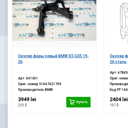
Окуляр фары левый BMW X5 G05 19-
Окуляр ф
26
26 сталь
Арт.
67845
Арт.
641361
Ориг. ном
Ориг. номер
51647421709
Производ
Производитель
BMW
Код
FP 144
3949 lei
2404 le
Купить
225 $
137 $