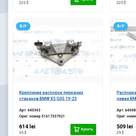
225 $
225 $
Б/У
Б/У
Крепление распорок передних
Распорка
стаканов BMW X5 G05 19-23
левая BM
Арт.
640343
Арт.
64048
Ориг. номер
51617337921
Ориг. ном
614 lei
509 lei
Купить
35 $
29 $