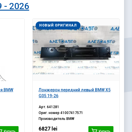
 - 2026
НОВЫЙ ОРИГИНАЛ
ая BMW
Лонжерон передний левый BMW X5
G05 19-26
Арт.
641281
Ориг. номер
41007417571
Производитель
BMW
6827 lei
Купить
Купить