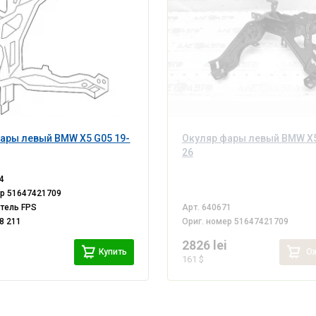
ары левый BMW X5 G05 19-
Окуляр фары левый BMW X5
26
4
ер
51647421709
итель
FPS
Арт.
640671
8 211
Ориг. номер
51647421709
i
2826 lei
Купить
Ож
161 $