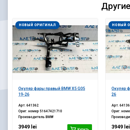
Другие
НОВЫЙ ОРИГИНАЛ
НОВЫЙ 
Окуляр фары правый BMW X5 G05
Окуляр ф
19-26
26
Арт.
641362
Арт.
64136
Ориг. номер
51647421710
Ориг. ном
Производитель
BMW
Производ
3949 lei
3949 le
Купить