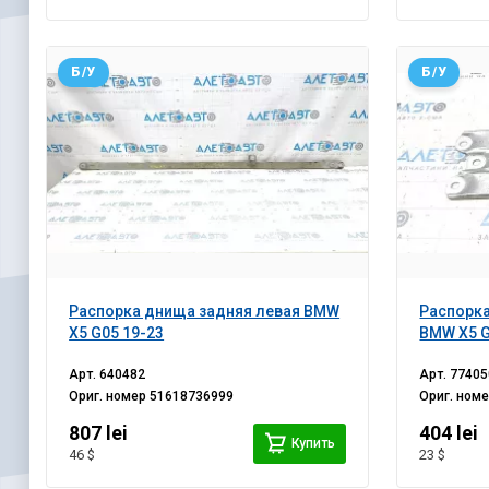
Б/У
Б/У
Распорка днища задняя левая BMW
Распорка
X5 G05 19-23
BMW X5 G
Арт.
640482
Арт.
77405
Ориг. номер
51618736999
Ориг. ном
807 lei
404 lei
Купить
46 $
23 $