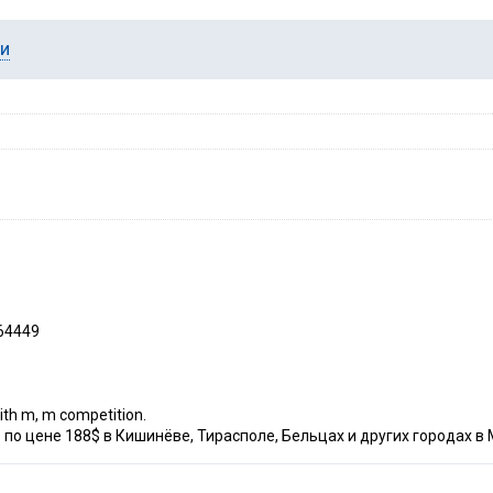
ии
64449
th m, m competition.
по цене 188$ в Кишинёве, Тирасполе, Бельцах и других городах в