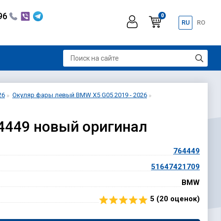
296
0
RU
RO
26
Окуляр фары левый BMW X5 G05 2019 - 2026
4449 новый оригинал
764449
51647421709
BMW
5 (
20
оценок)