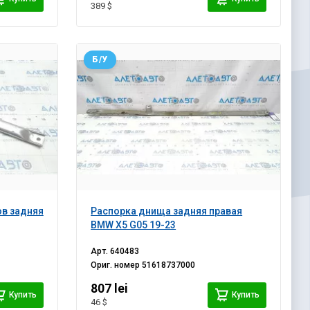
389 $
Б/У
ов задняя
Распорка днища задняя правая
BMW X5 G05 19-23
Арт.
640483
Ориг. номер
51618737000
807 lei
Купить
Купить
46 $