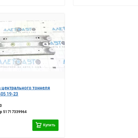
 центрального тоннеля
05 19-23
0
ер
51717339964
Купить