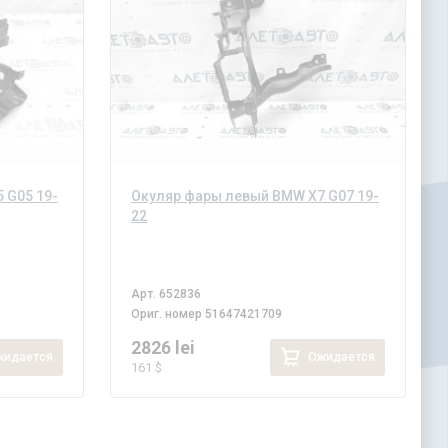
 G05 19-
Окуляр фары левый BMW X7 G07 19-
22
Арт.
652836
Ориг. номер
51647421709
2826 lei
идается
Ожидается
161 $