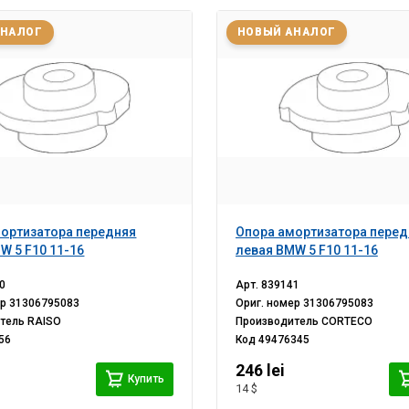
АНАЛОГ
НОВЫЙ АНАЛОГ
ортизатора передняя
Опора амортизатора перед
W 5 F10 11-16
левая BMW 5 F10 11-16
0
Арт.
839141
ер
31306795083
Ориг. номер
31306795083
итель
RAISO
Производитель
CORTECO
56
Код
49476345
246 lei
Купить
14 $