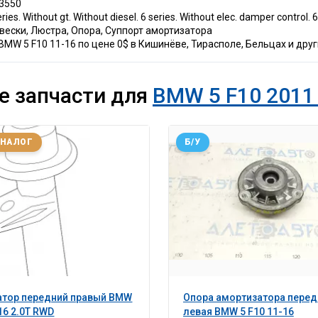
13550
 Without gt. Without diesel. 6 series. Without elec. damper control. 64
двески, Люстра, Опора, Суппорт амортизатора
MW 5 F10 11-16 по цене 0$ в Кишинёве, Тирасполе, Бельцах и друг
е запчасти для
BMW 5 F10 2011 
АНАЛОГ
Б/У
атор передний правый BMW
Опора амортизатора перед
16 2.0T RWD
левая BMW 5 F10 11-16