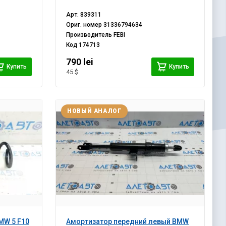
Арт.
839311
Ориг. номер
31336794634
Производитель
FEBI
Код
174713
790 lei
Купить
Купить
45 $
НОВЫЙ АНАЛОГ
MW 5 F10
Амортизатор передний левый BMW