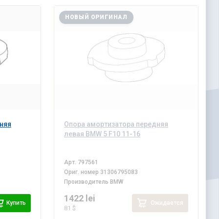
НОВЫЙ ОРИГИНАЛ
няя
Опора амортизатора передняя
левая BMW 5 F10 11-16
Арт.
797561
Ориг. номер
31306795083
Производитель
BMW
1422 lei
Купить
Ожидается
81 $