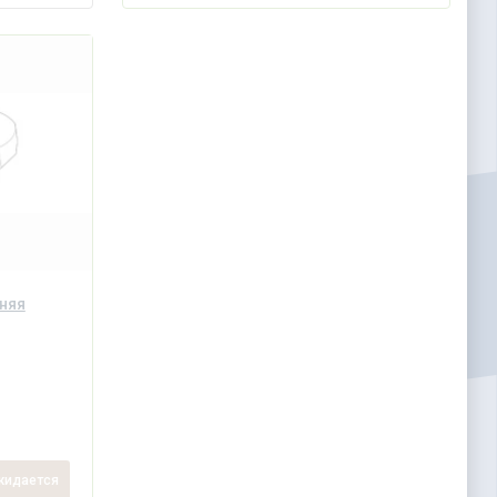
няя
идается