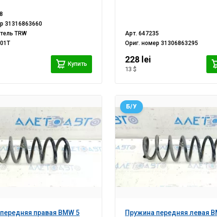
8
ер
31316863660
итель
TRW
Арт.
647235
01T
Ориг. номер
31306863295
i
228 lei
Купить
13 $
Б/У
передняя правая BMW 5
Пружина передняя левая B