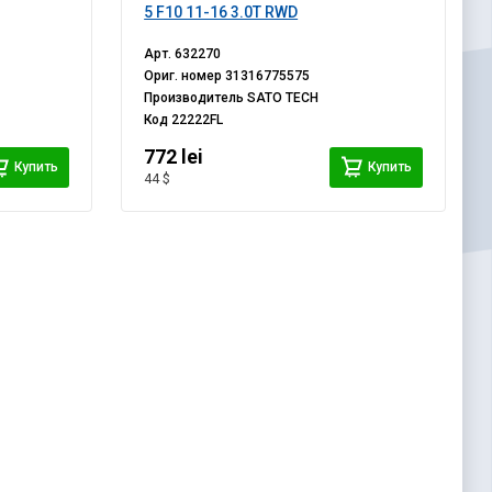
5 F10 11-16 3.0T RWD
Арт.
632270
Ориг. номер
31316775575
Производитель
SATO TECH
Код
22222FL
772 lei
Купить
Купить
44 $