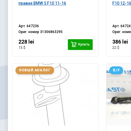
правая BMW 5 F10 11-16
F10 12-1
Арт.
647236
Арт.
64724
Ориг. номер
31306863295
Ориг. ном
228 lei
386 lei
Купить
13 $
22 $
НОВЫЙ АНАЛОГ
Б/У