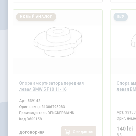
НОВЫЙ АНАЛОГ
Б/У
Опора амортизатора передняя
Опора ам
левая BMW 5 F10 11-16
левая BM
Арт.
839142
Ориг. номер
31306795083
Арт.
33133
Производитель
DENCKERMANN
Ориг. ном
Код
D600158
140 lei
Ожидается
договорная
8 $