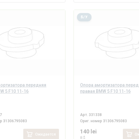
Б/У
ортизатора передняя
Опора амортизатора перед
W 5 F10 11-16
правая BMW 5 F10 11-16
7
Арт.
331338
ер
31306795083
Ориг. номер
31306795083
140 lei
Ожидается
Ож
8 $