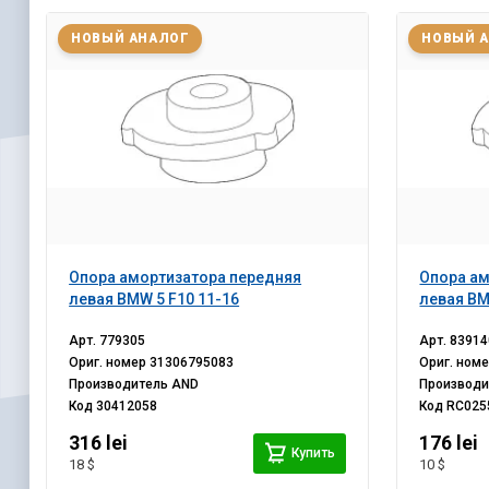
НОВЫЙ АНАЛОГ
НОВЫЙ 
Опора амортизатора передняя
Опора ам
левая BMW 5 F10 11-16
левая BM
Арт.
779305
Арт.
83914
Ориг. номер
31306795083
Ориг. ном
Производитель
AND
Производ
Код
30412058
Код
RC025
316 lei
176 lei
Купить
18 $
10 $