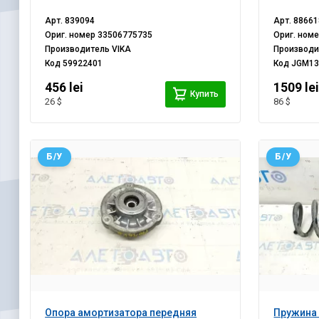
Арт.
839094
Арт.
88661
Ориг. номер
33506775735
Ориг. ном
Производитель
VIKA
Производ
Код
59922401
Код
JGM13
456 lei
1509 le
Купить
26 $
86 $
Б/У
Б/У
Опора амортизатора передняя
Пружина 