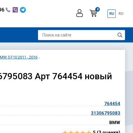
296
0
RU
RO
W 5 F10 2011 - 2016
6795083 Арт 764454 новый
764454
31306795083
BMW
5 (
3
оценки)