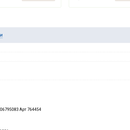
ии
306795083 Арт 764454