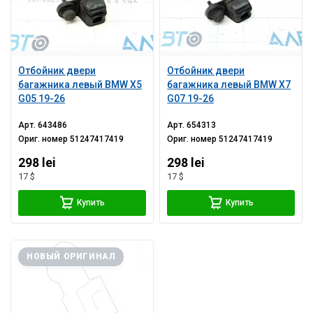
Отбойник двери
Отбойник двери
багажника левый BMW X5
багажника левый BMW X7
G05 19-26
G07 19-26
Арт.
643486
Арт.
654313
Ориг. номер
51247417419
Ориг. номер
51247417419
298 lei
298 lei
17 $
17 $
Купить
Купить
НОВЫЙ ОРИГИНАЛ