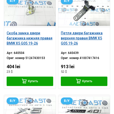
Б/У
Б/У
Скоба замка двери
Петля двери багажника
багажника нижняя правая
верхняя правая BMW X5
BMW X5 G05 19-26
G05 19-26
Арт.
640504
Арт.
640439
Ориг. номер
51247430153
Ориг. номер
41007417416
404 lei
913 lei
23 $
52 $
Купить
Купить
Б/У
Б/У