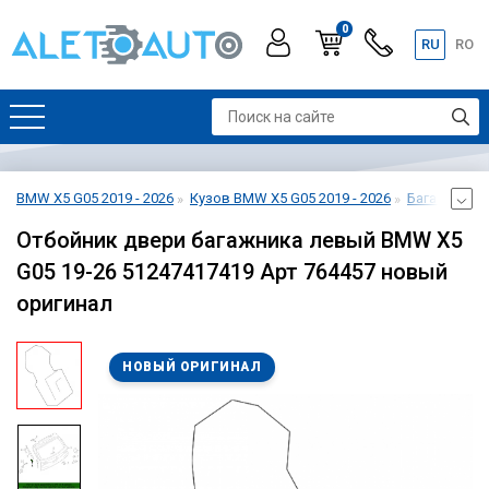
0
RU
RO
BMW X5 G05 2019 - 2026
Кузов BMW X5 G05 2019 - 2026
Багажник BM
Отбойник двери багажника левый BMW X5
G05 19-26 51247417419 Арт 764457 новый
оригинал
НОВЫЙ ОРИГИНАЛ