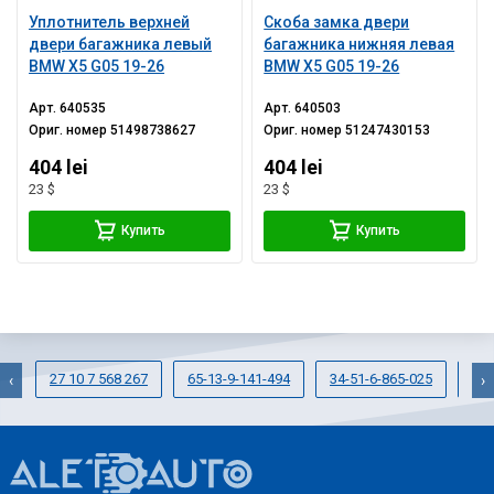
Уплотнитель верхней
Скоба замка двери
двери багажника левый
багажника нижняя левая
BMW X5 G05 19-26
BMW X5 G05 19-26
Арт.
640535
Арт.
640503
Ориг. номер
51498738627
Ориг. номер
51247430153
404 lei
404 lei
23 $
23 $
Купить
Купить
27 10 7 568 267
65-13-9-141-494
34-51-6-865-025
51-
‹
›