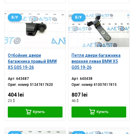
Б/У
Б/У
Отбойник двери
Петля двери багажника
багажника правый BMW
верхняя левая BMW X5
X5 G05 19-26
G05 19-26
Арт.
643487
Арт.
640438
Ориг. номер
51247417420
Ориг. номер
41007417415
404 lei
807 lei
23 $
46 $
Купить
Купить