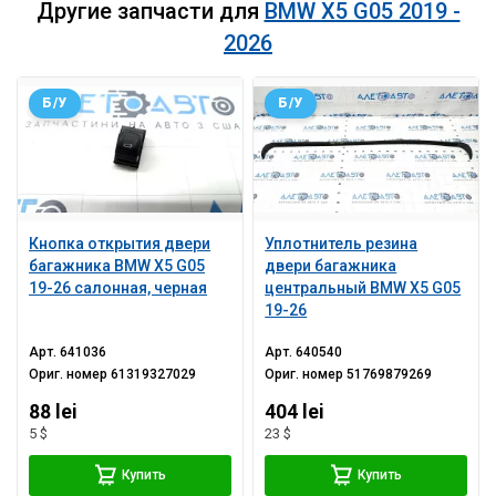
Другие запчасти для
BMW X5 G05 2019 -
2026
Б/У
Б/У
Кнопка открытия двери
Уплотнитель резина
багажника BMW X5 G05
двери багажника
19-26 салонная, черная
центральный BMW X5 G05
19-26
Арт.
641036
Арт.
640540
Ориг. номер
61319327029
Ориг. номер
51769879269
88 lei
404 lei
5 $
23 $
Купить
Купить