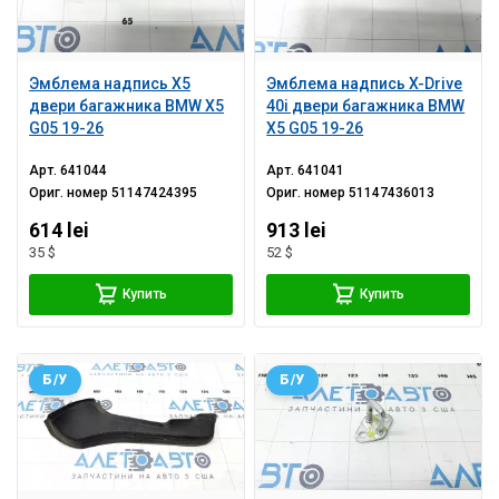
Эмблема надпись X5
Эмблема надпись X-Drive
двери багажника BMW X5
40i двери багажника BMW
G05 19-26
X5 G05 19-26
Арт.
641044
Арт.
641041
Ориг. номер
51147424395
Ориг. номер
51147436013
614 lei
913 lei
35 $
52 $
Купить
Купить
Б/У
Б/У