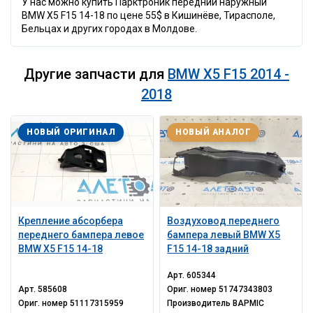
У нас можно купить Парктроник передний наружный
BMW X5 F15 14-18 по цене 55$ в Кишинёве, Тирасполе,
Бельцах и других городах в Молдове.
Другие запчасти для
BMW X5 F15 2014 -
2018
НОВЫЙ ОРИГИНАЛ
НОВЫЙ АНАЛОГ
Крепление абсорбера
Воздуховод переднего
переднего бампера левое
бампера левый BMW X5
BMW X5 F15 14-18
F15 14-18 задний
Арт.
605344
Арт.
585608
Ориг. номер
51747343803
Ориг. номер
51117315959
Производитель
BAPMIC