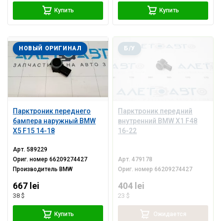
Купить
Купить
НОВЫЙ ОРИГИНАЛ
Б/У
Парктроник переднего
Парктроник передний
бампера наружный BMW
внутренний BMW X1 F48
X5 F15 14-18
16-22
Арт.
589229
Ориг. номер
66209274427
Арт.
479178
Производитель
BMW
Ориг. номер
66209274427
667 lei
404 lei
38 $
23 $
Купить
Ожидается