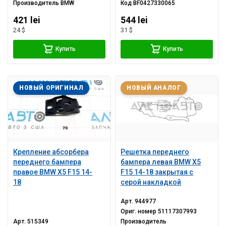
Производитель
BMW
Код
BF0427330065
421 lei
544 lei
24 $
31 $
Купить
Купить
НОВЫЙ ОРИГИНАЛ
НОВЫЙ АНАЛОГ
Крепление абсорбера
Решетка переднего
переднего бампера
бампера левая BMW X5
правое BMW X5 F15 14-
F15 14-18 закрытая с
18
серой накладкой
Арт.
944977
Ориг. номер
51117307993
Арт.
515349
Производитель