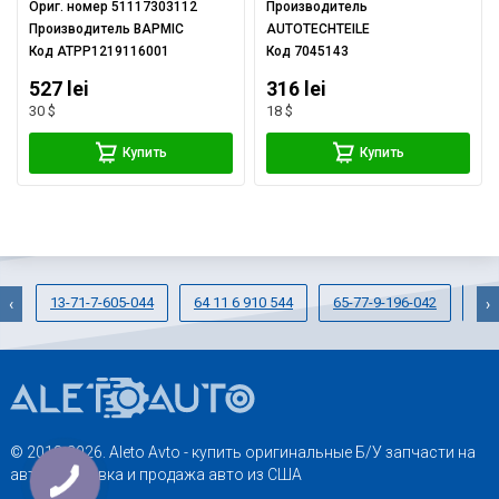
Ориг. номер
51117303112
Производитель
Производитель
BAPMIC
AUTOTECHTEILE
Код
ATPP1219116001
Код
7045143
527 lei
316 lei
30 $
18 $
Купить
Купить
13-71-7-605-044
64 11 6 910 544
65-77-9-196-042
13-
‹
›
© 2013-2026. Aleto Avto - купить оригинальные Б/У запчасти на
авто. Доставка и продажа авто из США