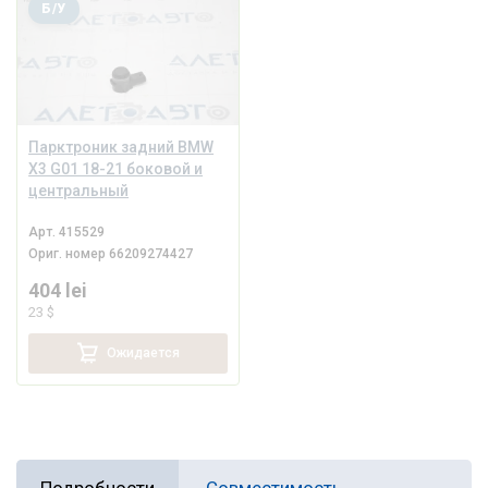
Б/У
Парктроник задний BMW
X3 G01 18-21 боковой и
центральный
Арт.
415529
Ориг. номер
66209274427
404 lei
23 $
Ожидается