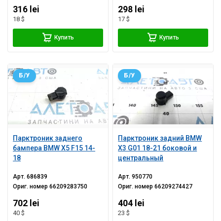
316 lei
298 lei
18 $
17 $
Купить
Купить
Б/У
Б/У
Парктроник заднего
Парктроник задний BMW
бампера BMW X5 F15 14-
X3 G01 18-21 боковой и
18
центральный
Арт.
686839
Арт.
950770
Ориг. номер
66209283750
Ориг. номер
66209274427
702 lei
404 lei
40 $
23 $