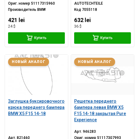
Ориг. номер
51117315960
AUTOTECHTEILE
Производитель
BMW
Код
7055118
421 lei
632 lei
24 $
36 $
Купить
Купить
НОВЫЙ АНАЛОГ
НОВЫЙ АНАЛОГ
Заглушка буксировочного
Решетка переднего
крюка переднего бампера
бампера левая BMW X5
BMW X5 F15 14-18
F15 14-18 закрытая Pure
Experience
Арт.
946283
Арт.
821460
Ориг. номер
51117307993