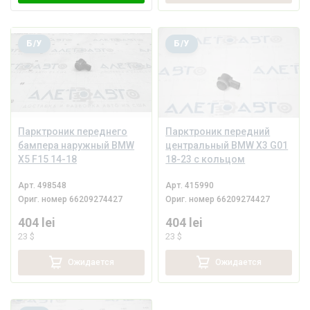
Б/У
Б/У
Парктроник переднего
Парктроник передний
бампера наружный BMW
центральный BMW X3 G01
X5 F15 14-18
18-23 с кольцом
Арт.
498548
Арт.
415990
Ориг. номер
66209274427
Ориг. номер
66209274427
404 lei
404 lei
23 $
23 $
Ожидается
Ожидается