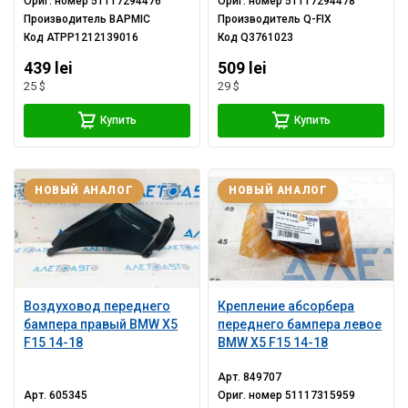
Ориг. номер
51117294476
Ориг. номер
51117294478
Производитель
BAPMIC
Производитель
Q-FIX
Код
ATPP1212139016
Код
Q3761023
439 lei
509 lei
25 $
29 $
Купить
Купить
НОВЫЙ АНАЛОГ
НОВЫЙ АНАЛОГ
Воздуховод переднего
Крепление абсорбера
бампера правый BMW X5
переднего бампера левое
F15 14-18
BMW X5 F15 14-18
Арт.
849707
Арт.
605345
Ориг. номер
51117315959