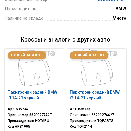
Производитель
BMW
Наличие на складе
Много
Кроссы и аналоги с других авто
НОВЫЙ АНАЛОГ
НОВЫЙ АНАЛОГ
Парктроник задний BMW
Парктроник задний BMW
i3 14-21 черный
i3 14-21 черный
Арт.
635734
Арт.
635735
Ориг. номер
66209274427
Ориг. номер
66209274427
Производитель
HOTARU
Производитель
TQPARTS
Код
HPS1905
Код
TQ42114