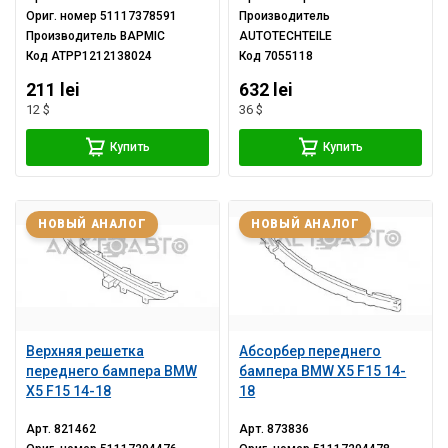
Ориг. номер
51117378591
Производитель
Производитель
BAPMIC
AUTOTECHTEILE
Код
ATPP1212138024
Код
7055118
211 lei
632 lei
12 $
36 $
Купить
Купить
НОВЫЙ АНАЛОГ
НОВЫЙ АНАЛОГ
Верхняя решетка
Абсорбер переднего
переднего бампера BMW
бампера BMW X5 F15 14-
X5 F15 14-18
18
Арт.
821462
Арт.
873836