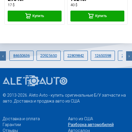
17 $
40 $
Купить
Купить
84650636
20925650
22809842
12650598
23144
‹
›
© 2013-2026. Aleto Avto - купить оригинальные Б/У запчасти на
авто. Доставка и продажа авто из США
Доставка и оплата
Авто из США
Гарантии
Разборка автомобилей
Отзывы
Автосалон