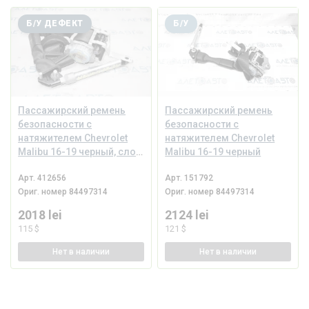
Б/У ДЕФЕКТ
Б/У
Пассажирский ремень
Пассажирский ремень
безопасности с
безопасности с
натяжителем Chevrolet
натяжителем Chevrolet
Malibu 16-19 черный, слом
Malibu 16-19 черный
креп
Арт.
412656
Арт.
151792
Ориг. номер
84497314
Ориг. номер
84497314
2018 lei
2124 lei
115 $
121 $
Нет
в наличии
Нет
в наличии