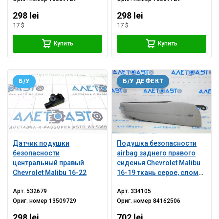
298 lei
298 lei
17 $
17 $
Купить
Купить
Б/У
Б/У ДЕФЕКТ
Датчик подушки
Подушка безопасности
безопасности
airbag заднего правого
центральный правый
сиденья Chevrolet Malibu
Chevrolet Malibu 16-22
16-19 ткань серое, слом
креп
Арт.
532679
Арт.
334105
Ориг. номер
13509729
Ориг. номер
84162506
298 lei
702 lei