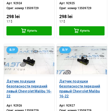
Арт.
92924
Арт.
92925
Ориг. номер
13509729
Ориг. номер
13509729
298 lei
298 lei
17 $
17 $
Купить
Купить
Б/У
Б/У
Датчик подушки
Датчик подушки
безопасности передний
безопасности передний
левый Chevrolet Malibu 16-
правый Chevrolet Malibu
22
16-22
Арт.
92926
Арт.
92927
Ориг. номер
13509729
Ориг. номер
13509729