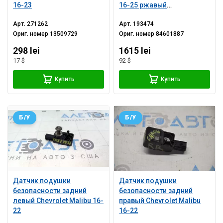
16-23
16-25 ржавый
пиропатрон
Арт.
271262
Арт.
193474
Ориг. номер
13509729
Ориг. номер
84601887
298 lei
1615 lei
17 $
92 $
Купить
Купить
Б/У
Б/У
Датчик подушки
Датчик подушки
безопасности задний
безопасности задний
левый Chevrolet Malibu 16-
правый Chevrolet Malibu
22
16-22