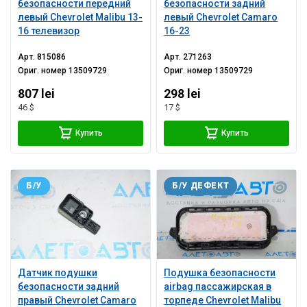
безопасности передний
безопасности задний
левый Chevrolet Malibu 13-
левый Chevrolet Camaro
16 телевизор
16-23
Арт.
815086
Арт.
271263
Ориг. номер
13509729
Ориг. номер
13509729
807 lei
298 lei
46 $
17 $
Купить
Купить
Б/У
Б/У ДЕФЕКТ
Датчик подушки
Подушка безопасности
безопасности задний
airbag пассажирская в
правый Chevrolet Camaro
торпеде Chevrolet Malibu