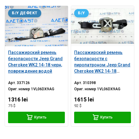
Б/У ДЕФЕКТ
Б/У
Пассажирский ремень
Пассажирский ремень
безопасности Jeep Grand
безопасности с
Cherokee WK2 14-18 черн,
пиропатроном Jeep Grand
повреждение водой
Cherokee WK2 14-18
черный
Арт.
337126
Арт.
310398
Ориг. номер
1VL06DX9AG
Ориг. номер
1VL06DX9AG
1316 lei
1615 lei
75 $
92 $
Купить
Купить