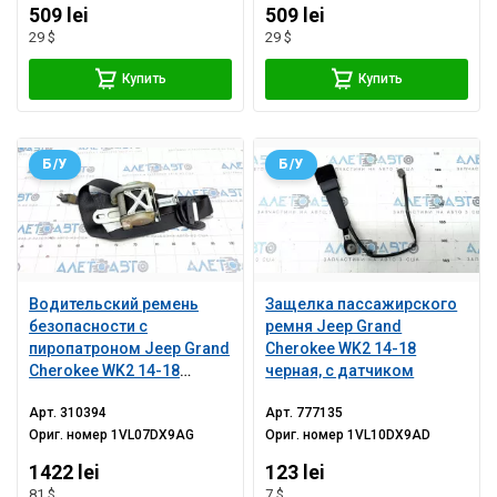
509 lei
509 lei
29 $
29 $
Купить
Купить
Б/У
Б/У
Водительский ремень
Защелка пассажирского
безопасности с
ремня Jeep Grand
пиропатроном Jeep Grand
Cherokee WK2 14-18
Cherokee WK2 14-18
черная, с датчиком
черный
Арт.
310394
Арт.
777135
Ориг. номер
1VL07DX9AG
Ориг. номер
1VL10DX9AD
1422 lei
123 lei
81 $
7 $