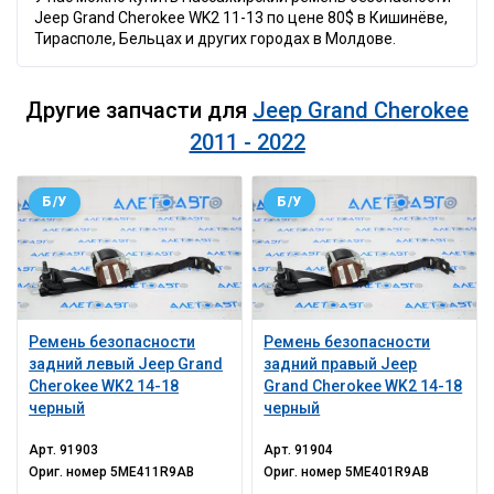
Jeep Grand Cherokee WK2 11-13 по цене 80$ в Кишинёве,
Тирасполе, Бельцах и других городах в Молдове.
Другие запчасти для
Jeep Grand Cherokee
2011 - 2022
Б/У
Б/У
Ремень безопасности
Ремень безопасности
задний левый Jeep Grand
задний правый Jeep
Cherokee WK2 14-18
Grand Cherokee WK2 14-18
черный
черный
Арт.
91903
Арт.
91904
Ориг. номер
5ME411R9AB
Ориг. номер
5ME401R9AB