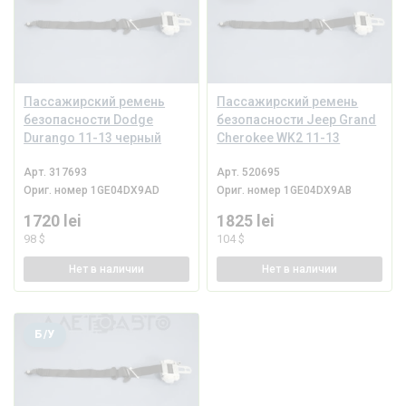
Пассажирский ремень
Пассажирский ремень
безопасности Dodge
безопасности Jeep Grand
Durango 11-13 черный
Cherokee WK2 11-13
Арт.
317693
Арт.
520695
Ориг. номер
1GE04DX9AD
Ориг. номер
1GE04DX9AB
1720 lei
1825 lei
98 $
104 $
Нет
в наличии
Нет
в наличии
Б/У