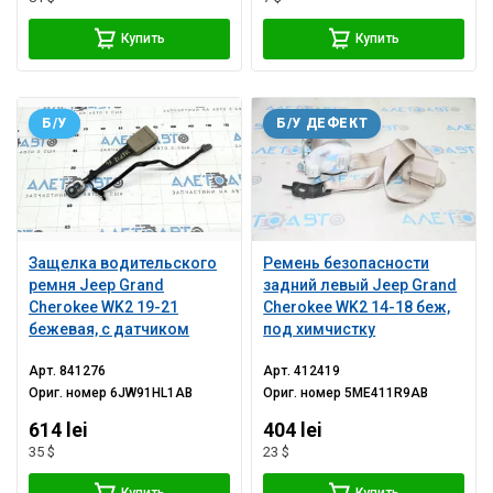
Купить
Купить
Б/У
Б/У ДЕФЕКТ
Защелка водительского
Ремень безопасности
ремня Jeep Grand
задний левый Jeep Grand
Cherokee WK2 19-21
Cherokee WK2 14-18 беж,
бежевая, с датчиком
под химчистку
Арт.
841276
Арт.
412419
Ориг. номер
6JW91HL1AB
Ориг. номер
5ME411R9AB
614 lei
404 lei
35 $
23 $