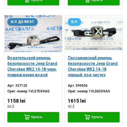
Купить
Купить
Б/У ДЕФЕКТ
Б/У
Водительский ремень
Пассажирский ремень
безопасности Jeep Grand
безопасности Jeep Grand
Cherokee WK2 14-18 черн,
Cherokee WK2 14-18
повреждение водой
черный, под чистку
Арт.
337120
Арт.
599506
Ориг. номер
1VL07DX9AG
Ориг. номер
1VL06DX9AG
1158 lei
1615 lei
66 $
92 $
Купить
Купить