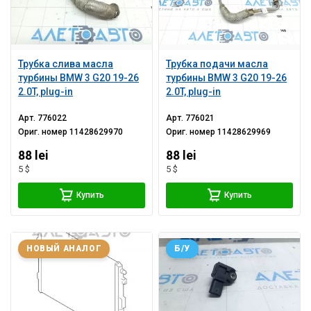
Трубка слива масла
Трубка подачи масла
турбины BMW 3 G20 19-26
турбины BMW 3 G20 19-26
2.0T, plug-in
2.0T, plug-in
Арт.
776022
Арт.
776021
Ориг. номер
11428629970
Ориг. номер
11428629969
88 lei
88 lei
5 $
5 $
Купить
Купить
НОВЫЙ АНАЛОГ
Б/У