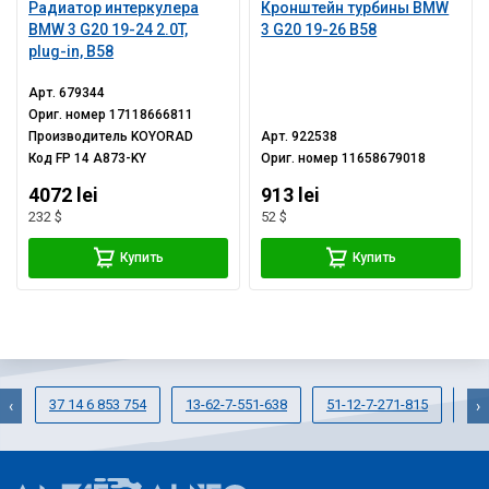
Радиатор интеркулера
Кронштейн турбины BMW
BMW 3 G20 19-24 2.0T,
3 G20 19-26 B58
plug-in, B58
Арт.
679344
Ориг. номер
17118666811
Производитель
KOYORAD
Арт.
922538
Код
FP 14 A873-KY
Ориг. номер
11658679018
4072 lei
913 lei
232 $
52 $
Купить
Купить
37 14 6 853 754
13-62-7-551-638
51-12-7-271-815
34-
‹
›