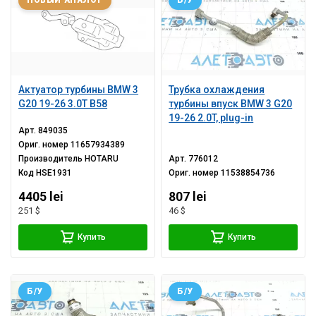
НОВЫЙ АНАЛОГ
Б/У
Актуатор турбины BMW 3
Трубка охлаждения
G20 19-26 3.0T B58
турбины впуск BMW 3 G20
19-26 2.0T, plug-in
Арт.
849035
Ориг. номер
11657934389
Производитель
HOTARU
Арт.
776012
Код
HSE1931
Ориг. номер
11538854736
4405 lei
807 lei
251 $
46 $
Купить
Купить
Б/У
Б/У