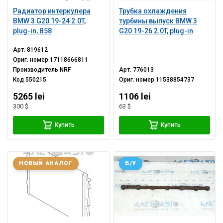
Радиатор интеркулера
Трубка охлаждения
BMW 3 G20 19-24 2.0T,
турбины выпуск BMW 3
plug-in, B58
G20 19-26 2.0T, plug-in
Арт.
819612
Ориг. номер
17118666811
Производитель
NRF
Арт.
776013
Код
550215
Ориг. номер
11538854737
5265 lei
1106 lei
300 $
63 $
Купить
Купить
НОВЫЙ АНАЛОГ
Б/У