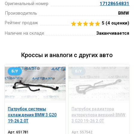
Оригинальный номер
17128654831
Производитель
BMW
Рейтинг продаж
5 (
4
оценки)
Наличие на складе
Заканчивается
Кроссы и аналоги с других авто
Б/У
Б/У
Патрубок системы
Патрубок радиатора
охлаждения BMW 3 G20
интеркулера верхний BMW
19-26 2.0T
3 G20 19-26 2.0T
Арт.
651781
Арт.
557542