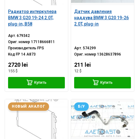
Радиатор интеркулера
Датчик давления
BMW 3 G20 19-24 2.0T,
наддува BMW 3 G20 19-26
plug-in, B58
2.0T, plug-in
Арт.
679342
Ориг. номер
17118666811
Производитель
FPS
Арт.
574299
Код
FP 14 A873
Ориг. номер
13628637896
2720 lei
211 lei
155 $
12 $
Купить
Купить
НОВЫЙ АНАЛОГ
Б/У