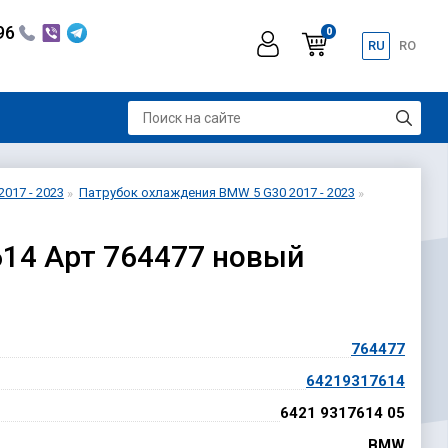
296
0
RU
RO
017 - 2023
Патрубок охлаждения BMW 5 G30 2017 - 2023
14 Арт 764477 новый
764477
HD
64219317614
6421 9317614 05
BMW