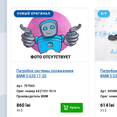
НОВЫЙ ОРИГИНАЛ
Б/У
Патрубок системы охлаждения
Патрубо
BMW 5 G30 17-20
BMW 5 G3
Арт.
797565
Ориг. номер
64219317614
Арт.
40588
Производитель
BMW
Ориг. ном
860 lei
614 lei
Купить
49 $
35 $