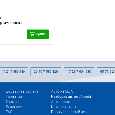
1
ер
64219308346
Купить
17 21 7 586 546
26-10-7-589-128
17-22-7-604-980
65-77-9-2
Доставка и оплата
Авто из США
Гарантии
Разборка автомобилей
Отзывы
Автосалон
Вакансии
Катализаторы
FAQ
Бронь запчастей не в