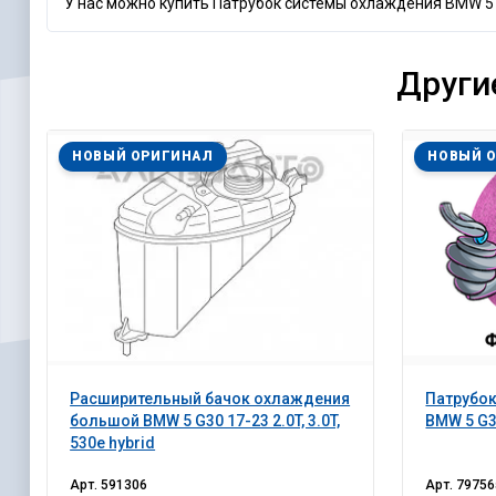
У нас можно купить Патрубок системы охлаждения BMW 5 G
Други
НОВЫЙ ОРИГИНАЛ
НОВЫЙ 
Расширительный бачок охлаждения
Патрубо
большой BMW 5 G30 17-23 2.0T, 3.0T,
BMW 5 G3
530e hybrid
Арт.
591306
Арт.
79756