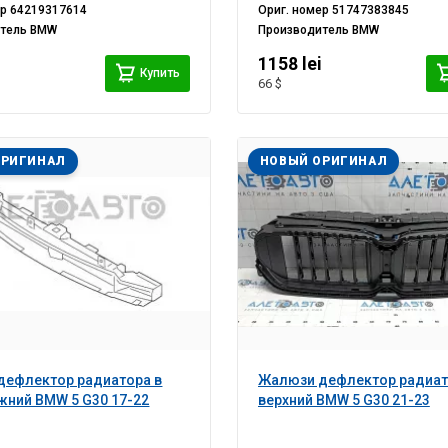
ер
64219317614
Ориг. номер
51747383845
итель
BMW
Производитель
BMW
1158 lei
Купить
66 $
ОРИГИНАЛ
НОВЫЙ ОРИГИНАЛ
дефлектор радиатора в
Жалюзи дефлектор радиа
жний BMW 5 G30 17-22
верхний BMW 5 G30 21-23