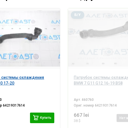
Б/У
к системы охлаждения
Патрубок системы охлажд
0 17-20
BMW 7 G11 G12 16-19 B58
0
Арт.
460760
ер
64219317614
Ориг. номер
64219317614
667 lei
Купить
Нет
38 $