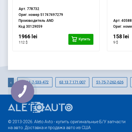
Арт.
778732
Ориг. номер
51747497279
Производитель
AND
Арт.
40588
Код
30129059
Ориг. ном
1966 lei
158 lei
Купить
112 $
9 $
17-11-7-533-472
63 13 7 171 007
51-75-7-262-626
‹
© 2013-2026. Aleto Avto - купить оригинальные Б/У запчасти
на авто. Доставка и продажа авто из США