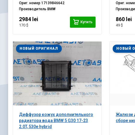
Ориг. номер
17139846642
Ориг. ном
Производитель
BMW
Производ
2984 lei
860 lei
Купить
170 $
49 $
НОВЫЙ ОРИГИНАЛ
НОВЫЙ 
Диффузор кожух дополнительного
Жалюзи 
радиатора вода BMW 5 G30 17-23
сборе ни
2.0T, 530e hybrid