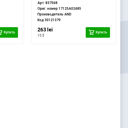
Арт.
837568
Ориг. номер
17125A02485
Производитель
AND
Код
30121379
263 lei
Купить
Купить
15 $