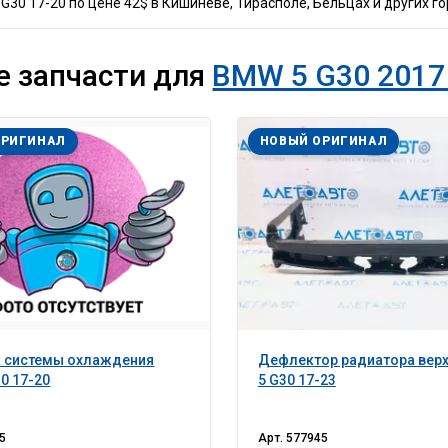
30 17-20 по цене 42$ в Кишинёве, Тирасполе, Бельцах и других г
е запчасти для
BMW 5 G30 2017 
ОРИГИНАЛ
НОВЫЙ ОРИГИНАЛ
к системы охлаждения
Дефлектор радиатора вер
0 17-20
5 G30 17-23
5
Арт.
577945