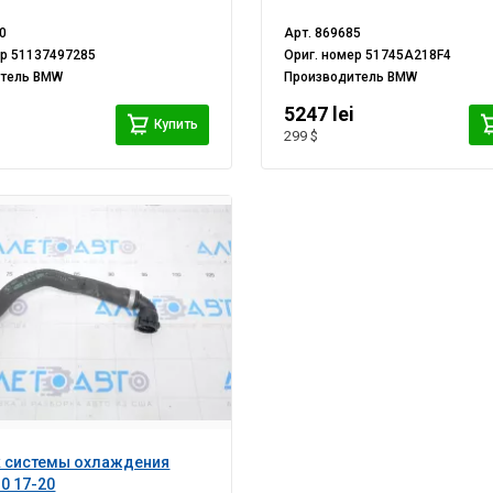
0
Арт.
869685
ер
51137497285
Ориг. номер
51745A218F4
итель
BMW
Производитель
BMW
i
5247 lei
Купить
299 $
к системы охлаждения
0 17-20