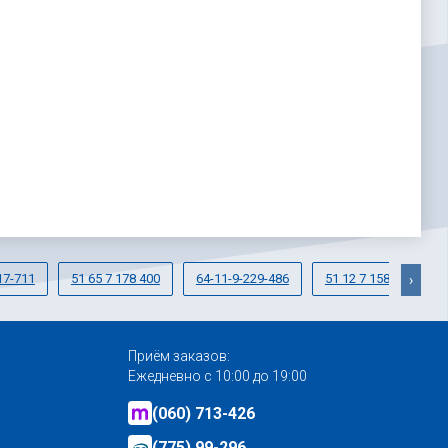
17-711
51 65 7 178 400
64-11-9-229-486
51 12 7 158 445
›
Приём заказов:
Ежедневно с 10:00 до 19:00
(060) 713-426
(775) 99-296