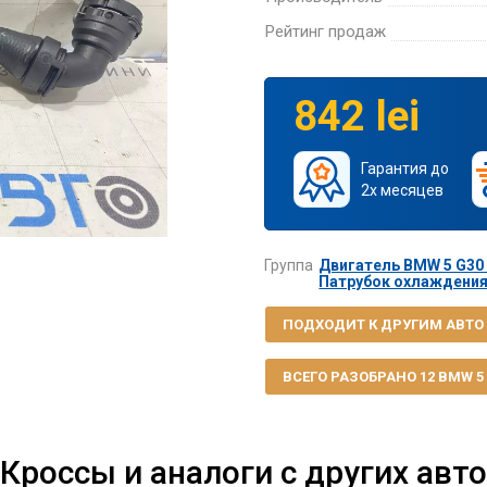
Рейтинг продаж
842 lei
Гарантия до
2х месяцев
Группа
Двигатель BMW 5 G30 
Патрубок охлаждения 
ПОДХОДИТ К ДРУГИМ АВТО
ВСЕГО РАЗОБРАНО 12 BMW 5 G
Кроссы и аналоги с других авто