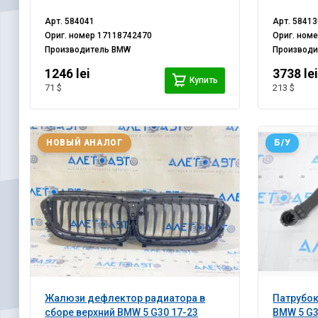
Арт.
584041
Арт.
58413
Ориг. номер
17118742470
Ориг. ном
Производитель
BMW
Производ
1246 lei
3738 le
Купить
71 $
213 $
НОВЫЙ АНАЛОГ
Б/У
Жалюзи дефлектор радиатора в
Патрубо
сборе верхний BMW 5 G30 17-23
BMW 5 G3