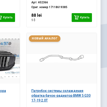
Арт.
402366
Ориг. номер
17118619385
88 lei
Купить
Купить
5 $
НОВЫЙ АНАЛОГ
тора
Патрубок системы охлаждения
обратка бачок-радиатор BMW 5 G30
17-19 2.0Т