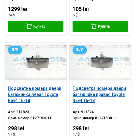
1299 lei
105 lei
74 $
6 $
Купить
Купить
Б/У
Б/У
Подсветка номера двери
Подсветка номера двери
багажника левая Toyota
багажника правая Toyota
Rav4 16-18
Rav4 16-18
Арт.
911823
Арт.
911824
Ориг. номер
8127153011
Ориг. номер
8127153011
298 lei
298 lei
17 $
17 $