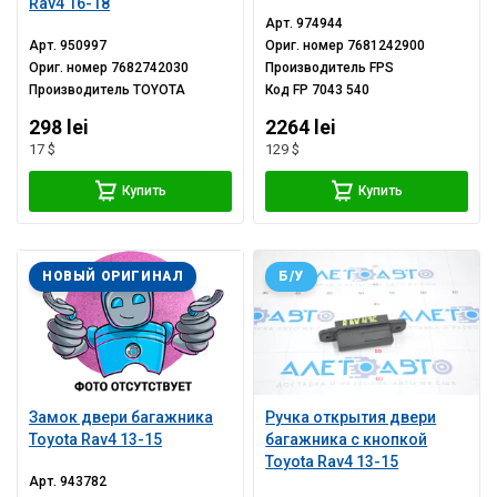
Rav4 16-18
Арт.
974944
Арт.
950997
Ориг. номер
7681242900
Ориг. номер
7682742030
Производитель
FPS
Производитель
TOYOTA
Код
FP 7043 540
298 lei
2264 lei
17 $
129 $
Купить
Купить
НОВЫЙ ОРИГИНАЛ
Б/У
Замок двери багажника
Ручка открытия двери
Toyota Rav4 13-15
багажника с кнопкой
Toyota Rav4 13-15
Арт.
943782