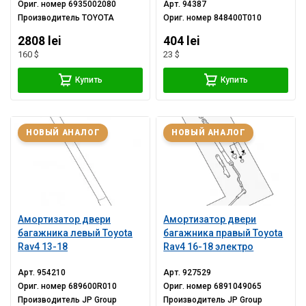
Ориг. номер
6935002080
Арт.
94387
Производитель
TOYOTA
Ориг. номер
848400T010
2808 lei
404 lei
160 $
23 $
Купить
Купить
НОВЫЙ АНАЛОГ
НОВЫЙ АНАЛОГ
Амортизатор двери
Амортизатор двери
багажника левый Toyota
багажника правый Toyota
Rav4 13-18
Rav4 16-18 электро
Арт.
954210
Арт.
927529
Ориг. номер
689600R010
Ориг. номер
6891049065
Производитель
JP Group
Производитель
JP Group