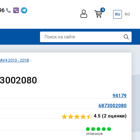
296
0
RU
RO
AV4 2013 - 2018
73002080
94179
6873002080
4.5 (
2
оценки)
отличное