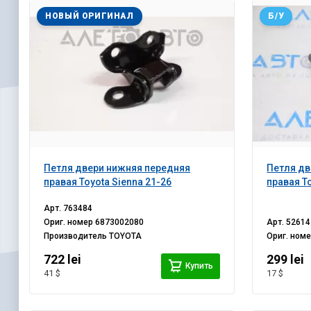
НОВЫЙ ОРИГИНАЛ
Б/У
Петля двери нижняя передняя
Петля дв
правая Toyota Sienna 21-26
правая To
Арт.
763484
Ориг. номер
6873002080
Арт.
52614
Производитель
TOYOTA
Ориг. ном
722 lei
299 lei
Купить
41 $
17 $