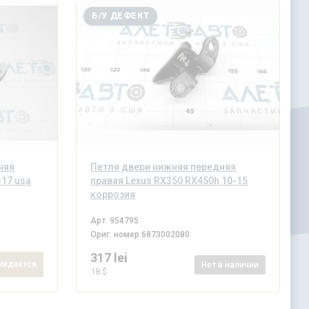
Б/У ДЕФЕКТ
няя
Петля двери нижняя передняя
-17 usa
правая Lexus RX350 RX450h 10-15
коррозия
Арт.
954795
Ориг. номер
6873002080
317 lei
идается
Нет
в наличии
18 $