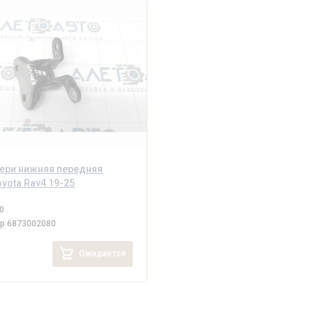
ери нижняя передняя
oyota Rav4 19-25
0
ер
6873002080
Ожидается