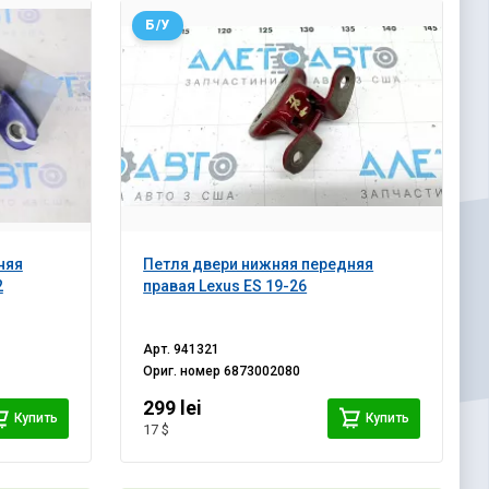
Б/У
няя
Петля двери нижняя передняя
2
правая Lexus ES 19-26
Арт.
941321
Ориг. номер
6873002080
299 lei
Купить
Купить
17 $