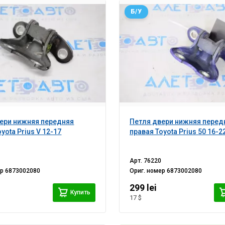
Б/У
ери нижняя передняя
Петля двери нижняя перед
yota Prius V 12-17
правая Toyota Prius 50 16-2
Арт.
76220
ер
6873002080
Ориг. номер
6873002080
299 lei
Купить
17 $