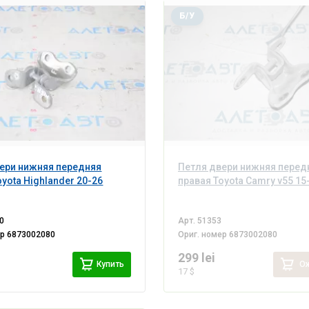
Б/У
ери нижняя передняя
Петля двери нижняя перед
oyota Highlander 20-26
правая Toyota Camry v55 15
0
Арт.
51353
ер
6873002080
Ориг. номер
6873002080
299 lei
Купить
Ож
17 $