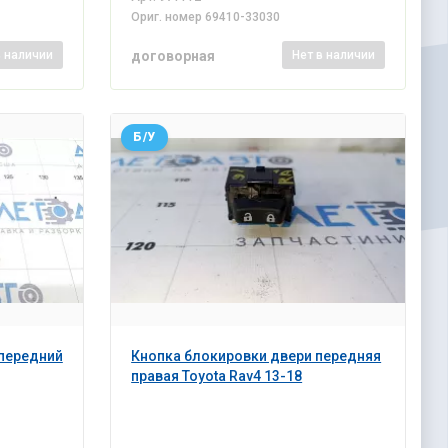
Ориг. номер
69410-33030
договорная
в наличии
Нет
в наличии
Б/У
передний
Кнопка блокировки двери передняя
правая Toyota Rav4 13-18