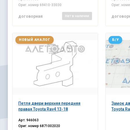
Ориг. номер
69410-33030
Ориг. ном
договорная
договор
Нет
в наличии
НОВЫЙ АНАЛОГ
Б/У
Петля двери верхняя передняя
Замок дв
правая Toyota Rav4 13-18
Toyota Ra
Арт.
946063
Ориг. номер
6871002020