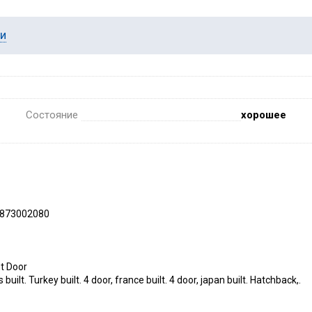
ии
Состояние
хорошее
6873002080
t Door
. Turkey built. 4 door, france built. 4 door, japan built. Hatchback,.