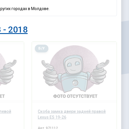
других городах в Молдове.
 - 2018
Б/У
 левой
Скоба замка двери задней правой
Lexus ES 19-26
Арт.
971112