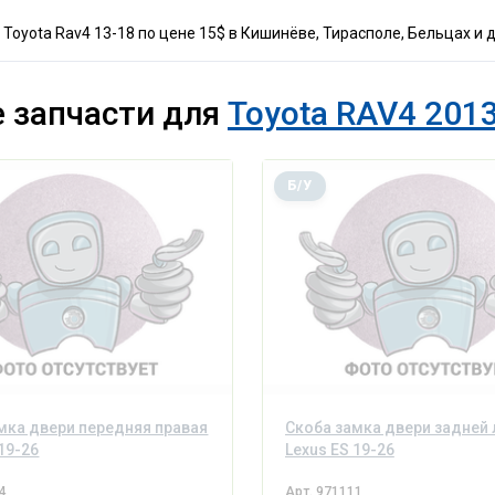
Toyota Rav4 13-18 по цене 15$ в Кишинёве, Тирасполе, Бельцах и 
 запчасти для
Toyota RAV4 2013
Б/У
мка двери передняя правая
Скоба замка двери задней
 19-26
Lexus ES 19-26
4
Арт.
971111