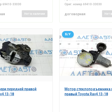
ер
69410-33030
Ориг. номер
69410-33030
ная
договорная
Нет
в наличии
Нет
Б/У
ери передней правой
Мотор стеклоподъемника 
v4 13-18
правый Toyota Rav4 13-18