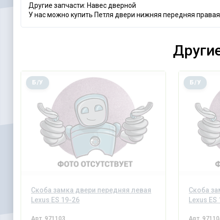
Другие запчасти: Навес дверной
У нас можно купить Петля двери нижняя передняя правая 
Другие
Б/У
Б/У
Скоба замка двери передняя левая
Скоба за
Lexus ES 19-26
Lexus ES
Арт.
971103
Арт.
97110