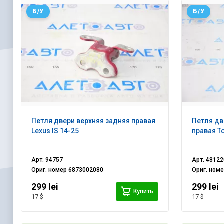
Б/У
Б/У
Петля двери верхняя задняя правая
Петля дв
Lexus IS 14-25
правая T
Арт.
94757
Арт.
48122
Ориг. номер
6873002080
Ориг. ном
299 lei
299 lei
Купить
17 $
17 $