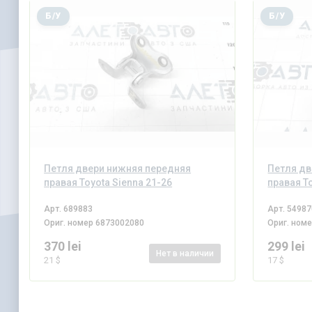
Б/У
Б/У
Петля двери нижняя передняя
Петля дв
правая Toyota Sienna 21-26
правая T
Арт.
689883
Арт.
54987
Ориг. номер
6873002080
Ориг. ном
370 lei
299 lei
Нет
в наличии
21 $
17 $