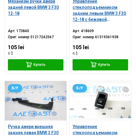
Механизм ручки двери
Управление
задней левой BMW 3 F30
стеклоподъемником
12-18
задним левым BMW 3 F30
12-18 с бежевой
накладкой
Арт.
173840
Арт.
418609
Ориг. номер
51217242567
Ориг. номер
61319361938
105 lei
105 lei
6 $
6 $
Купить
Купить
Б/У
Б/У
Ручка двери внешняя
Управление
задняя левая BMW 3 F30
стеклоподъемником