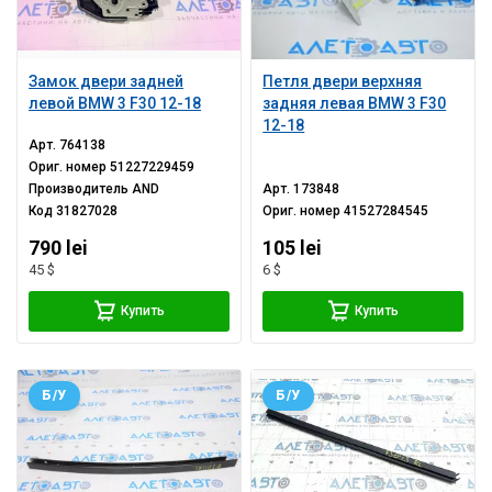
Замок двери задней
Петля двери верхняя
левой BMW 3 F30 12-18
задняя левая BMW 3 F30
12-18
Арт.
764138
Ориг. номер
51227229459
Производитель
AND
Арт.
173848
Код
31827028
Ориг. номер
41527284545
790 lei
105 lei
45 $
6 $
Купить
Купить
Б/У
Б/У