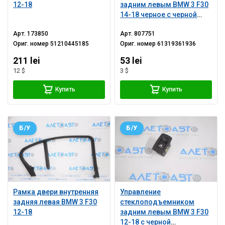
12-18
задним левым BMW 3 F30
14-18 черное с черной
накладкой с хром
Арт.
173850
Арт.
807751
Ориг. номер
51210445185
Ориг. номер
61319361936
211 lei
53 lei
12 $
3 $
Купить
Купить
Б/У
Б/У
Рамка двери внутренняя
Управление
задняя левая BMW 3 F30
стеклоподъемником
12-18
задним левым BMW 3 F30
12-18 с черной