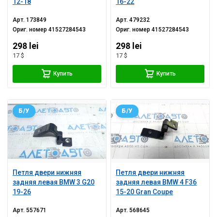
12-18
16-22
Арт.
173849
Арт.
479232
Ориг. номер
41527284543
Ориг. номер
41527284543
298 lei
298 lei
17 $
17 $
Купить
Купить
Б/У
Б/У
Петля двери нижняя
Петля двери нижняя
задняя левая BMW 3 G20
задняя левая BMW 4 F36
19-26
15-20 Gran Coupe
Арт.
557671
Арт.
568645