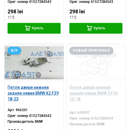
Ориг. номер
41527284543
Ориг. номер
41527284543
298 lei
298 lei
17 $
17 $
Купить
Купить
Б/У
НОВЫЙ ОРИГИНАЛ
Петля двери нижняя
Петля двери нижняя
задняя левая BMW X2 F39
задняя левая BMW 3 F30
18-23
12-18
Арт.
966201
Арт.
633097
Ориг. номер
41527284543
Ориг. номер
41527284543
Производитель
BMW
Производитель
BMW