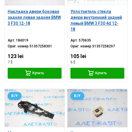
Накладка двери боковая
Уплотнитель стекла
задняя левая задняя BMW
двери внутренний задний
3 F30 12-18
левый BMW 3 F30 4d 12-
18
Арт.
184019
Арт.
570635
Ориг. номер
51357258301
Ориг. номер
51357258297
123 lei
105 lei
7 $
6 $
Купить
Купить
Б/У
Б/У