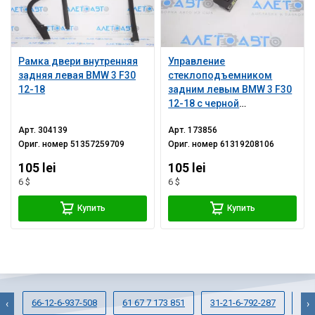
Рамка двери внутренняя
Управление
задняя левая BMW 3 F30
стеклоподъемником
12-18
задним левым BMW 3 F30
12-18 с черной
накладкой
Арт.
304139
Арт.
173856
Ориг. номер
51357259709
Ориг. номер
61319208106
105 lei
105 lei
6 $
6 $
Купить
Купить
66-12-6-937-508
61 67 7 173 851
31-21-6-792-287
41-
‹
›