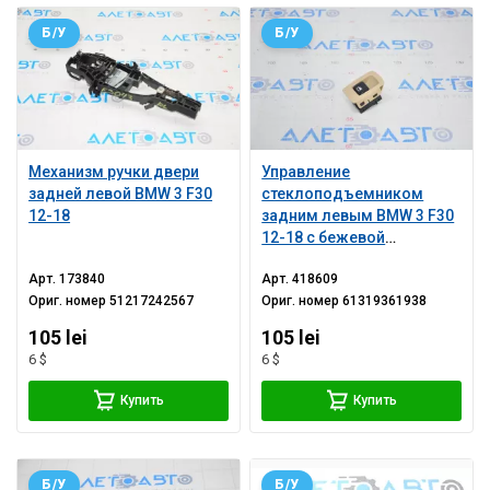
Б/У
Б/У
Механизм ручки двери
Управление
задней левой BMW 3 F30
стеклоподъемником
12-18
задним левым BMW 3 F30
12-18 с бежевой
накладкой
Арт.
173840
Арт.
418609
Ориг. номер
51217242567
Ориг. номер
61319361938
105 lei
105 lei
6 $
6 $
Купить
Купить
Б/У
Б/У