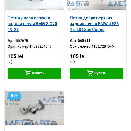
Петля двери верхняя
Петля двери верхняя
задняя левая BMW 3 G20
задняя левая BMW 4 F36
19-26
15-20 Gran Coupe
Арт.
557670
Арт.
568644
Ориг. номер
41527284545
Ориг. номер
41527284545
105 lei
105 lei
6 $
6 $
Купить
Купить
Б/У