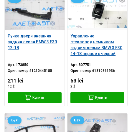
Ручка двери внешняя
Управление
задняя левая BMW 3 F30
стеклоподъемником
12-18
задним левым BMW 3 F30
14-18 черное с черной
накладкой с хром
Арт.
173850
Арт.
807751
Ориг. номер
51210445185
Ориг. номер
61319361936
211 lei
53 lei
12 $
3 $
Купить
Купить
Б/У
Б/У