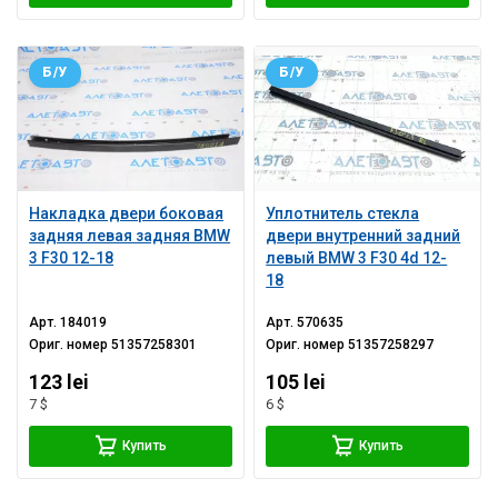
Б/У
Б/У
Накладка двери боковая
Уплотнитель стекла
задняя левая задняя BMW
двери внутренний задний
3 F30 12-18
левый BMW 3 F30 4d 12-
18
Арт.
184019
Арт.
570635
Ориг. номер
51357258301
Ориг. номер
51357258297
123 lei
105 lei
7 $
6 $
Купить
Купить