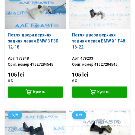
Петля двери верхняя
Петля двери верхняя
задняя левая BMW 3 F30
задняя левая BMW X1 F48
12-18
16-22
Арт.
173848
Арт.
479233
Ориг. номер
41527284545
Ориг. номер
41527284545
105 lei
105 lei
6 $
6 $
Купить
Купить
Б/У
Б/У