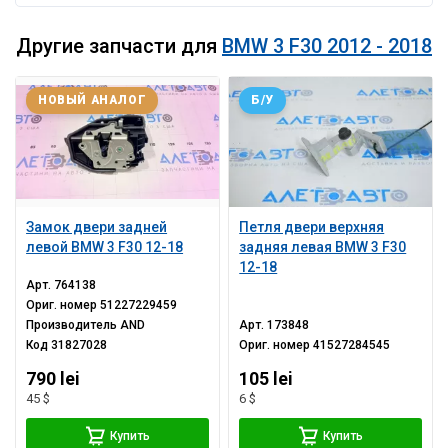
Другие запчасти для
BMW 3 F30 2012 - 2018
НОВЫЙ АНАЛОГ
Б/У
Замок двери задней
Петля двери верхняя
левой BMW 3 F30 12-18
задняя левая BMW 3 F30
12-18
Арт.
764138
Ориг. номер
51227229459
Производитель
AND
Арт.
173848
Код
31827028
Ориг. номер
41527284545
790 lei
105 lei
45 $
6 $
Купить
Купить