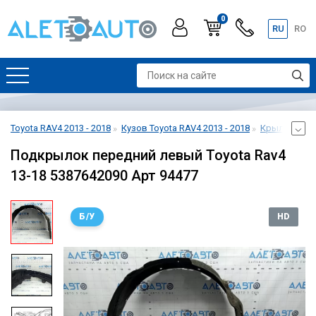
0
RU
RO
Toyota RAV4 2013 - 2018
Кузов Toyota RAV4 2013 - 2018
Крылья Toyot
Подкрылок передний левый Toyota Rav4
13-18 5387642090 Арт 94477
Б/У
HD