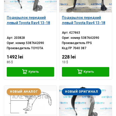
Подкрылок передний
Подкрылок передний
левый Toyota Rav4 13-18
левый Toyota Rav4 13-18
Арт.
427463
Арт.
203828
Ориг. номер
5387642090
Ориг. номер
5387642090
Производитель
FPS
Производитель
TOYOTA
Код
FP 7040 387
1492 lei
228 lei
85 $
13 $
Купить
Купить
НОВЫЙ АНАЛОГ
НОВЫЙ ОРИГИНАЛ