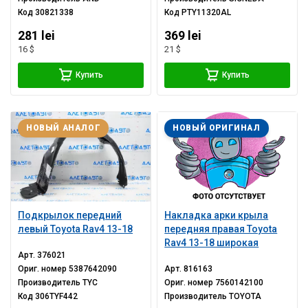
Код
30821338
Код
PTY11320AL
281 lei
369 lei
16 $
21 $
Купить
Купить
НОВЫЙ АНАЛОГ
НОВЫЙ ОРИГИНАЛ
Подкрылок передний
Накладка арки крыла
левый Toyota Rav4 13-18
передняя правая Toyota
Rav4 13-18 широкая
Арт.
376021
Ориг. номер
5387642090
Арт.
816163
Производитель
TYC
Ориг. номер
7560142100
Код
306TYF442
Производитель
TOYOTA