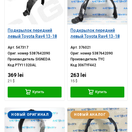
Подкрылок передний
Подкрылок передний
левый Toyota Rav4 13-18
левый Toyota Rav4 13-18
Арт.
547317
Арт.
376021
Ориг. номер
5387642090
Ориг. номер
5387642090
Производитель
SIGNEDA
Производитель
TYC
Код
PTY11320AL
Код
306TYF442
369 lei
263 lei
21 $
15 $
Купить
Купить
НОВЫЙ ОРИГИНАЛ
НОВЫЙ АНАЛОГ