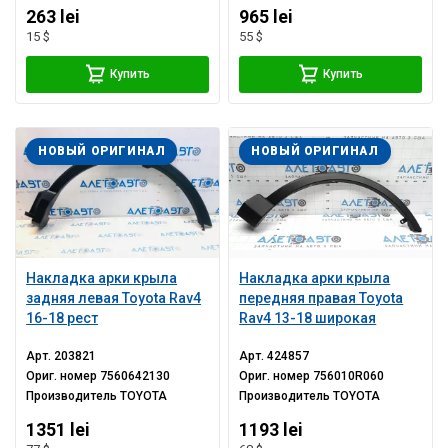
263 lei
965 lei
15 $
55 $
Купить
Купить
НОВЫЙ ОРИГИНАЛ
НОВЫЙ ОРИГИНАЛ
Накладка арки крыла
Накладка арки крыла
задняя левая Toyota Rav4
передняя правая Toyota
16-18 рест
Rav4 13-18 широкая
Арт.
203821
Арт.
424857
Ориг. номер
7560642130
Ориг. номер
756010R060
Производитель
TOYOTA
Производитель
TOYOTA
1351 lei
1193 lei