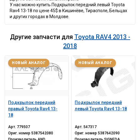
У нас можно купить Подкрылок передний левый Toyota
Rav4 13-18 по цене 45$ в Кишинёве, Тирасполе, Бельцах
и других городах в Молдове.
Другие запчасти для
Toyota RAV4 2013 -
2018
НОВЫЙ АНАЛОГ
НОВЫЙ АНАЛОГ
Подкрылок передний
Подкрылок передний
правый Toyota Rav4 13-
левый Toyota Rav4 13-18
18
Арт.
779507
Арт.
547317
Ориг. номер
5387542080
Ориг. номер
5387642090
Производитель
AND
Производитель
SIGNEDA