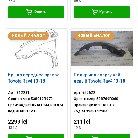
77 $
68 $
Купить
Купить
НОВЫЙ АНАЛОГ
НОВЫЙ АНАЛОГ
Крыло переднее правое
Подкрылок передний
Toyota Rav4 13-18
левый Toyota Rav4 13-18
Арт.
812281
Арт.
659622
Ориг. номер
538010R070
Ориг. номер
538760R060
Производитель
KLOKKERHOLM
Производитель
ALETO
Код
8180312A1
Код
AL3208142204
2299 lei
211 lei
131 $
12 $