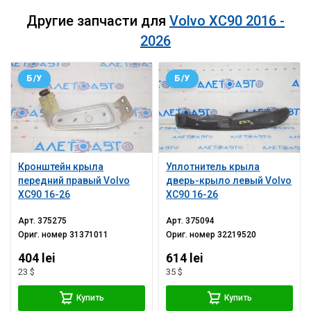
Другие запчасти для
Volvo XC90 2016 -
2026
Б/У
Б/У
Кронштейн крыла
Уплотнитель крыла
передний правый Volvo
дверь-крыло левый Volvo
XC90 16-26
XC90 16-26
Арт.
375275
Арт.
375094
Ориг. номер
31371011
Ориг. номер
32219520
404 lei
614 lei
23 $
35 $
Купить
Купить