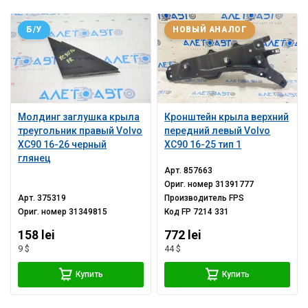
Б/У
НОВЫЙ АНАЛОГ
Молдинг заглушка крыла
Кронштейн крыла верхний
треугольник правый Volvo
передний левый Volvo
XC90 16-26 черный
XC90 16-25 тип 1
глянец
Арт.
857663
Ориг. номер
31391777
Арт.
375319
Производитель
FPS
Ориг. номер
31349815
Код
FP 7214 331
158 lei
772 lei
9 $
44 $
Купить
Купить