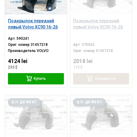
Подкрылок передний
Подкрылок передний
левый Volvo XC90 16-26
левый Volvo XC90 16-26
Арт.
590241
Ориг. номер
31457218
Арт.
375042
Производитель
VOLVO
Ориг. номер
31457218
4124 lei
2018 lei
235 $
115 $
Купить
Ожидается
Б/У ДЕФЕКТ
Б/У ДЕФЕКТ