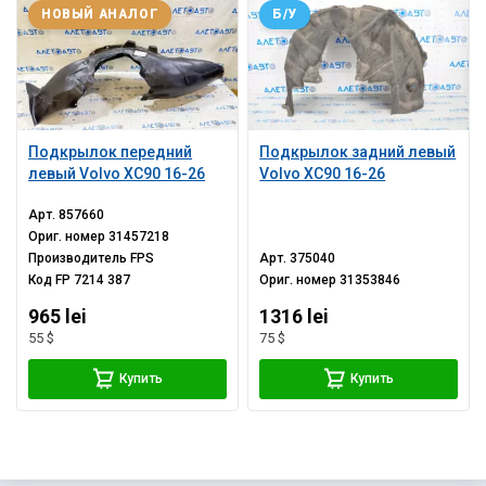
НОВЫЙ АНАЛОГ
Б/У
Подкрылок передний
Подкрылок задний левый
левый Volvo XC90 16-26
Volvo XC90 16-26
Арт.
857660
Ориг. номер
31457218
Производитель
FPS
Арт.
375040
Код
FP 7214 387
Ориг. номер
31353846
965 lei
1316 lei
55 $
75 $
Купить
Купить