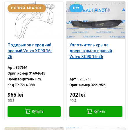
НОВЫЙ АНАЛОГ
Б/У
Подкрылок передний
Уплотнитель крыла
правый Volvo XC90 16-
дверь-крыло правый
26
Volvo XC90 16-26
Арт.
857661
Ориг. номер
31694645
Производитель
FPS
Арт.
375096
Код
FP 7214 388
Ориг. номер
32219521
965 lei
702 lei
55 $
40 $
Купить
Купить