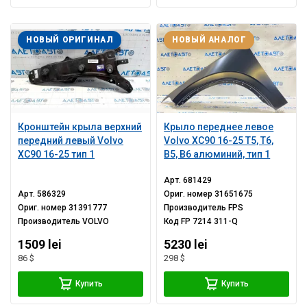
НОВЫЙ ОРИГИНАЛ
НОВЫЙ АНАЛОГ
Кронштейн крыла верхний
Крыло переднее левое
передний левый Volvo
Volvo XC90 16-25 T5, T6,
XC90 16-25 тип 1
B5, B6 алюминий, тип 1
Арт.
681429
Арт.
586329
Ориг. номер
31651675
Ориг. номер
31391777
Производитель
FPS
Производитель
VOLVO
Код
FP 7214 311-Q
1509 lei
5230 lei
86 $
298 $
Купить
Купить