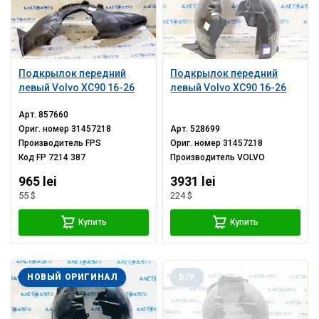
Подкрылок передний
Подкрылок передний
левый Volvo XC90 16-26
левый Volvo XC90 16-26
Арт.
857660
Ориг. номер
31457218
Арт.
528699
Производитель
FPS
Ориг. номер
31457218
Код
FP 7214 387
Производитель
VOLVO
965 lei
3931 lei
55 $
224 $
Купить
Купить
НОВЫЙ ОРИГИНАЛ
Б/У