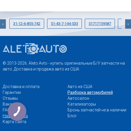
31-12-6-855-742
51-43-7-144-533
51717159587
1166
‹
›
© 2013-2026. Aleto Avto - купить оригинальные Б/У запчасти на
авто. Доставка и продажа авто из США
Доставка и оплата
Авто из США
Гарантии
Разборка автомобилей
Отзывы
Автосалон
Вакансии
Катализаторы
FAQ
Бронь запчастей не в наличии
Наши адреса
Блог
Карта сайта