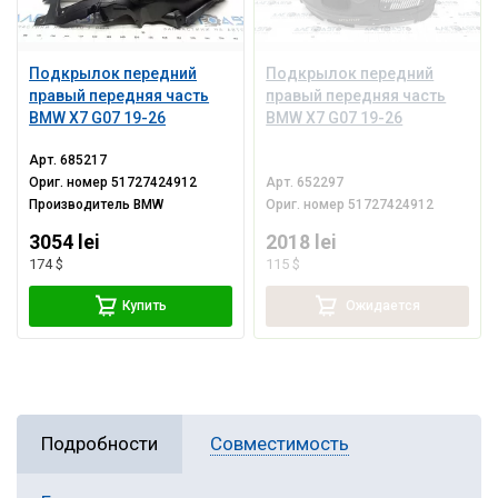
Подкрылок передний
Подкрылок передний
правый передняя часть
правый передняя часть
BMW X7 G07 19-26
BMW X7 G07 19-26
Арт.
685217
Ориг. номер
51727424912
Арт.
652297
Производитель
BMW
Ориг. номер
51727424912
3054 lei
2018 lei
174 $
115 $
Купить
Ожидается
Подробности
Совместимость