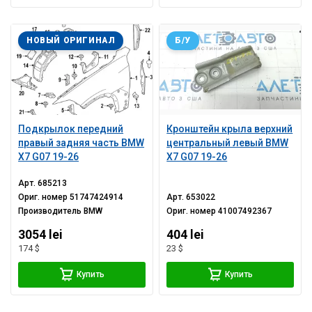
НОВЫЙ ОРИГИНАЛ
Б/У
Подкрылок передний
Кронштейн крыла верхний
правый задняя часть BMW
центральный левый BMW
X7 G07 19-26
X7 G07 19-26
Арт.
685213
Ориг. номер
51747424914
Арт.
653022
Производитель
BMW
Ориг. номер
41007492367
3054 lei
404 lei
174 $
23 $
Купить
Купить