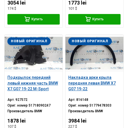
3054 lei
1773 lei
174 $
101 $
Купить
Купить
НОВЫЙ ОРИГИНАЛ
НОВЫЙ ОРИГИНАЛ
Подкрылок передний
Накладка арки крыла
левый нижняя часть BMW
передняя левая BMW X7
X7 G07 19-22 M-Sport
G07 19-22
Арт.
927572
Арт.
816148
Ориг. номер
51718090247
Ориг. номер
51779478303
Производитель
BMW
Производитель
BMW
1878 lei
3984 lei
107 $
227 $