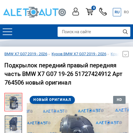
0
RU
RO
BMW X7 G07 2019 - 2026
Кузов BMW X7 G07 2019 - 2026
Крылья BMW 
Подкрылок передний правый передняя
часть BMW X7 G07 19-26 51727424912 Арт
764506 новый оригинал
НОВЫЙ ОРИГИНАЛ
HD