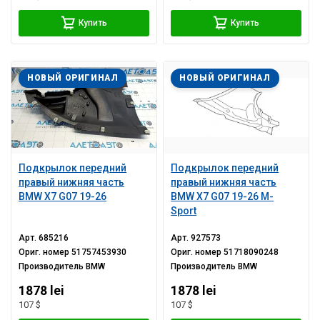
Купить
Купить
НОВЫЙ ОРИГИНАЛ
НОВЫЙ ОРИГИНАЛ
Подкрылок передний
Подкрылок передний
правый нижняя часть
правый нижняя часть
BMW X7 G07 19-26
BMW X7 G07 19-26 M-
Sport
Арт.
685216
Арт.
927573
Ориг. номер
51757453930
Ориг. номер
51718090248
Производитель
BMW
Производитель
BMW
1878 lei
1878 lei
107 $
107 $