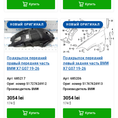
Купить
Купить
НОВЫЙ ОРИГИНАЛ
НОВЫЙ ОРИГИНАЛ
Подкрылок передний
Подкрылок передний
правый передняя часть
левый задняя часть BMW
BMW X7 G07 19-26
X7 G07 19-26
Арт.
685217
Арт.
685206
Ориг. номер
51727424912
Ориг. номер
51747424913
Производитель
BMW
Производитель
BMW
3054 lei
3054 lei
174 $
174 $
Купить
Купить