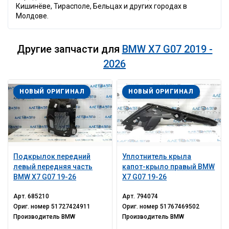
Кишинёве, Тирасполе, Бельцах и других городах в
Молдове.
Другие запчасти для
BMW X7 G07 2019 -
2026
НОВЫЙ ОРИГИНАЛ
НОВЫЙ ОРИГИНАЛ
Подкрылок передний
Уплотнитель крыла
левый передняя часть
капот-крыло правый BMW
BMW X7 G07 19-26
X7 G07 19-26
Арт.
685210
Арт.
794074
Ориг. номер
51727424911
Ориг. номер
51767469502
Производитель
BMW
Производитель
BMW