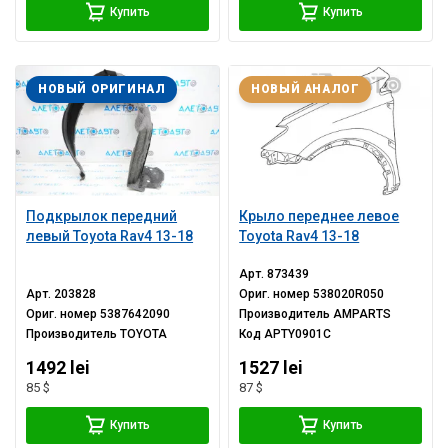
Купить
Купить
НОВЫЙ ОРИГИНАЛ
НОВЫЙ АНАЛОГ
Подкрылок передний
Крыло переднее левое
левый Toyota Rav4 13-18
Toyota Rav4 13-18
Арт.
873439
Арт.
203828
Ориг. номер
538020R050
Ориг. номер
5387642090
Производитель
AMPARTS
Производитель
TOYOTA
Код
APTY0901C
1492 lei
1527 lei
85 $
87 $
Купить
Купить