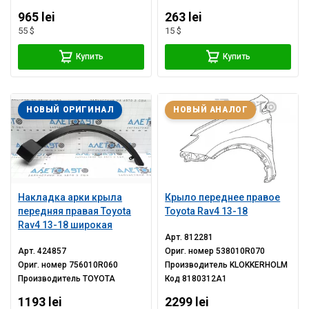
965 lei
263 lei
55 $
15 $
Купить
Купить
НОВЫЙ ОРИГИНАЛ
НОВЫЙ АНАЛОГ
Накладка арки крыла
Крыло переднее правое
передняя правая Toyota
Toyota Rav4 13-18
Rav4 13-18 широкая
Арт.
812281
Арт.
424857
Ориг. номер
538010R070
Ориг. номер
756010R060
Производитель
KLOKKERHOLM
Производитель
TOYOTA
Код
8180312A1
1193 lei
2299 lei