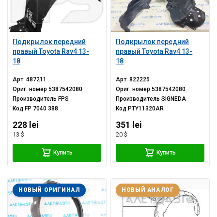
Подкрылок передний
Подкрылок передний
правый Toyota Rav4 13-
правый Toyota Rav4 13-
18
18
Арт.
487211
Арт.
822225
Ориг. номер
5387542080
Ориг. номер
5387542080
Производитель
FPS
Производитель
SIGNEDA
Код
FP 7040 388
Код
PTY11320AR
228 lei
351 lei
13 $
20 $
Купить
Купить
НОВЫЙ ОРИГИНАЛ
НОВЫЙ АНАЛОГ