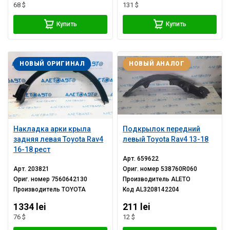
68 $
131 $
Купить
Купить
НОВЫЙ ОРИГИНАЛ
НОВЫЙ АНАЛОГ
Накладка арки крыла
Подкрылок передний
задняя левая Toyota Rav4
левый Toyota Rav4 13-18
16-18 рест
Арт.
659622
Арт.
203821
Ориг. номер
538760R060
Ориг. номер
7560642130
Производитель
ALETO
Производитель
TOYOTA
Код
AL3208142204
1334 lei
211 lei
76 $
12 $