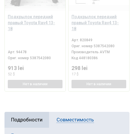
Подкрылок передний
Подкрылок передний
правый Toyota Rav4 13-
правый Toyota Rav4 13-
18
18
Арт.
820849
Ориг. номер
5387542080
Арт.
94478
Производитель
AVTM
Ориг. номер
5387542080
Код
448180386
913 lei
298 lei
52 $
17 $
Нет
в наличии
Нет
в наличии
Подробности
Совместимость