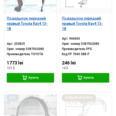
Подкрылок передний
Подкрылок передний
правый Toyota Rav4 13-
правый Toyota Rav4 13-
18
18
Арт.
946065
Арт.
203829
Ориг. номер
5387542080
Ориг. номер
5387542080
Производитель
FPS
Производитель
TOYOTA
Код
FP 7040 388-P
1773 lei
246 lei
101 $
14 $
Купить
Купить
Б/У
НОВЫЙ АНАЛОГ