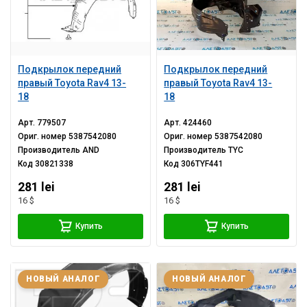
Подкрылок передний
Подкрылок передний
правый Toyota Rav4 13-
правый Toyota Rav4 13-
18
18
Арт.
779507
Арт.
424460
Ориг. номер
5387542080
Ориг. номер
5387542080
Производитель
AND
Производитель
TYC
Код
30821338
Код
306TYF441
281 lei
281 lei
16 $
16 $
Купить
Купить
НОВЫЙ АНАЛОГ
НОВЫЙ АНАЛОГ