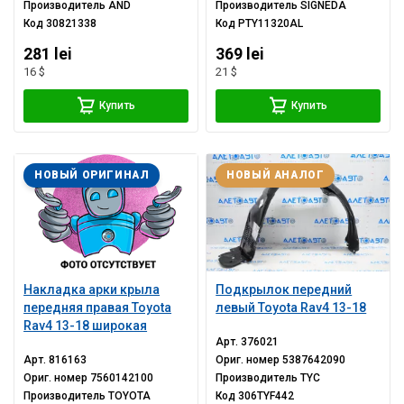
Производитель
AND
Производитель
SIGNEDA
Код
30821338
Код
PTY11320AL
281 lei
369 lei
16 $
21 $
Купить
Купить
НОВЫЙ ОРИГИНАЛ
НОВЫЙ АНАЛОГ
Накладка арки крыла
Подкрылок передний
передняя правая Toyota
левый Toyota Rav4 13-18
Rav4 13-18 широкая
Арт.
376021
Арт.
816163
Ориг. номер
5387642090
Ориг. номер
7560142100
Производитель
TYC
Производитель
TOYOTA
Код
306TYF442