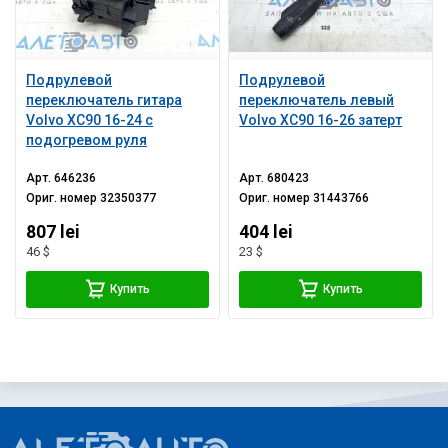
Подрулевой
Подрулевой
переключатель гитара
переключатель левый
Volvo XC90 16-24 с
Volvo XC90 16-26 затерт
подогревом руля
Арт.
646236
Арт.
680423
Ориг. номер
32350377
Ориг. номер
31443766
807 lei
404 lei
46 $
23 $
Купить
Купить