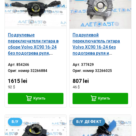
Подрулевые
Подрулевой
переключатели гитара в
переключатель гитара
сборе Volvo XC90 16-24
Volvo XC90 16-24 без
без подогрева руля,
подогрева руля и
потерт, трещина в
переключателей
Арт.
854246
Арт.
377429
креплении, сломано
Ориг. номер
32266884
Ориг. номер
32266025
крепление
1615 lei
807 lei
92 $
46 $
Купить
Купить
Б/У
Б/У ДЕФЕКТ