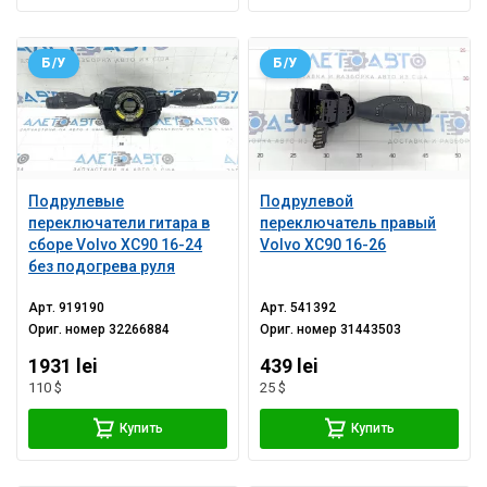
Б/У
Б/У
Подрулевые
Подрулевой
переключатели гитара в
переключатель правый
сборе Volvo XC90 16-24
Volvo XC90 16-26
без подогрева руля
Арт.
919190
Арт.
541392
Ориг. номер
32266884
Ориг. номер
31443503
1931 lei
439 lei
110 $
25 $
Купить
Купить