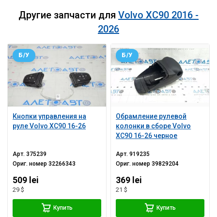
Другие запчасти для
Volvo XC90 2016 -
2026
Б/У
Б/У
Кнопки управления на
Обрамление рулевой
руле Volvo XC90 16-26
колонки в сборе Volvo
XC90 16-26 черное
Арт.
375239
Арт.
919235
Ориг. номер
32266343
Ориг. номер
39829204
509 lei
369 lei
29 $
21 $
Купить
Купить