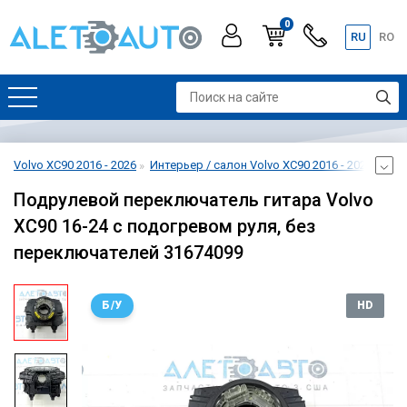
0
RU
RO
Volvo XC90 2016 - 2026
Интерьер / салон Volvo XC90 2016 - 2026
Рул
Подрулевой переключатель гитара Volvo
XC90 16-24 с подогревом руля, без
переключателей 31674099
Б/У
HD