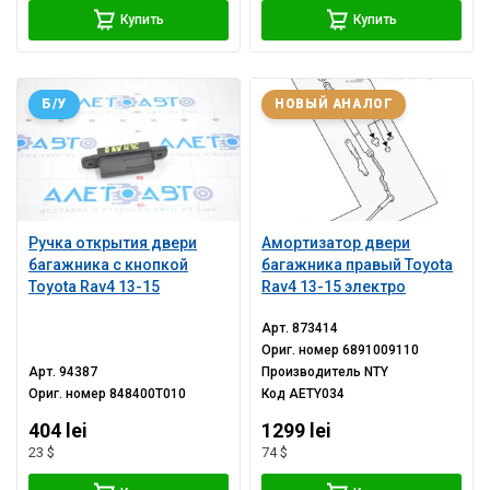
Купить
Купить
Б/У
НОВЫЙ АНАЛОГ
Ручка открытия двери
Амортизатор двери
багажника с кнопкой
багажника правый Toyota
Toyota Rav4 13-15
Rav4 13-15 электро
Арт.
873414
Ориг. номер
6891009110
Арт.
94387
Производитель
NTY
Ориг. номер
848400T010
Код
AETY034
404 lei
1299 lei
23 $
74 $