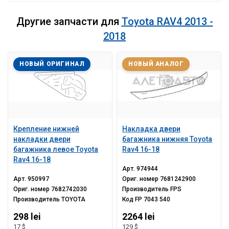
Другие запчасти для
Toyota RAV4 2013 -
2018
НОВЫЙ ОРИГИНАЛ
НОВЫЙ АНАЛОГ
Крепление нижней
Накладка двери
накладки двери
багажника нижняя Toyota
багажника левое Toyota
Rav4 16-18
Rav4 16-18
Арт.
974944
Арт.
950997
Ориг. номер
7681242900
Ориг. номер
7682742030
Производитель
FPS
Производитель
TOYOTA
Код
FP 7043 540
298 lei
2264 lei
17 $
129 $