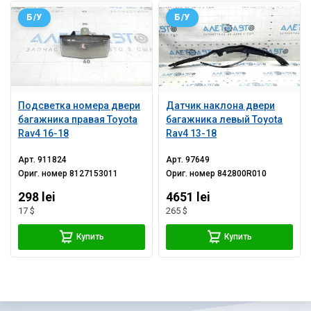
Б/У
Б/У
Подсветка номера двери
Датчик наклона двери
багажника правая Toyota
багажника левый Toyota
Rav4 16-18
Rav4 13-18
Арт.
911824
Арт.
97649
Ориг. номер
8127153011
Ориг. номер
842800R010
298 lei
4651 lei
17 $
265 $
Купить
Купить