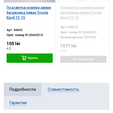
Подсветка номера двери
Подсветка номера двери
багажника левая Toyota
багажника левая Toyota
Rav4 13-15
Rav4 13-15
Арт.
590415
Арт.
94643
Ориг. номер
8120442010
Ориг. номер
8120442010
Производитель
TOYOTA
105 lei
1071 lei
6 $
61 $
Купить
Нет
в наличии
Подробности
Совместимость
Гарантии