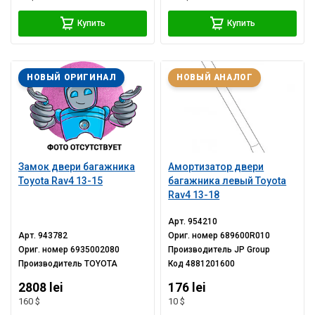
Купить
Купить
НОВЫЙ ОРИГИНАЛ
НОВЫЙ АНАЛОГ
Замок двери багажника
Амортизатор двери
Toyota Rav4 13-15
багажника левый Toyota
Rav4 13-18
Арт.
954210
Арт.
943782
Ориг. номер
689600R010
Ориг. номер
6935002080
Производитель
JP Group
Производитель
TOYOTA
Код
4881201600
2808 lei
176 lei
160 $
10 $