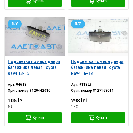
Купить
Купить
Б/У
Б/У
Подсветка номера двери
Подсветка номера двери
багажника левая Toyota
багажника левая Toyota
Rav4 13-15
Rav4 16-18
Арт.
94643
Арт.
911823
Ориг. номер
8120442010
Ориг. номер
8127153011
105 lei
298 lei
6 $
17 $
Купить
Купить