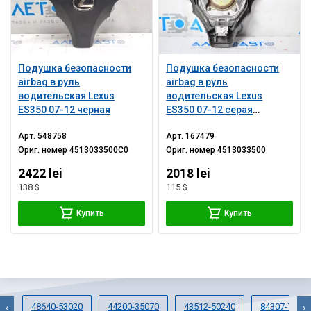
Подушка безопасности
Подушка безопасности
airbag в руль
airbag в руль
водительская Lexus
водительская Lexus
ES350 07-12 черная
ES350 07-12 серая
потерта, ржавый
Арт.
548758
Арт.
167479
пиропатрон
Ориг. номер
4513033500C0
Ориг. номер
4513033500
2422 lei
2018 lei
138 $
115 $
Купить
Купить
48640-53020
44200-35070
43512-50240
84307-7602
‹
›