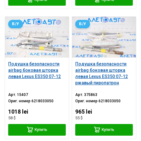
Б/У
Б/У
Подушка безопасности
Подушка безопасности
airbag боковая шторка
airbag боковая шторка
левая Lexus ES350 07-12
левая Lexus ES350 07-12
ржавый пиропатрон
Арт.
15407
Арт.
375863
Ориг. номер
6218033050
Ориг. номер
6218033050
1018 lei
965 lei
58 $
55 $
Купить
Купить