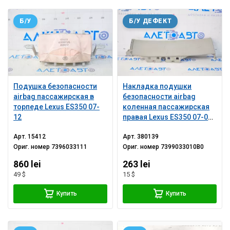
Б/У
Б/У ДЕФЕКТ
Подушка безопасности
Накладка подушки
airbag пассажирская в
безопасности airbag
торпеде Lexus ES350 07-
коленная пассажирская
12
правая Lexus ES350 07-09
серая, царапины
Арт.
15412
Арт.
380139
Ориг. номер
7396033111
Ориг. номер
7399033010B0
860 lei
263 lei
49 $
15 $
Купить
Купить