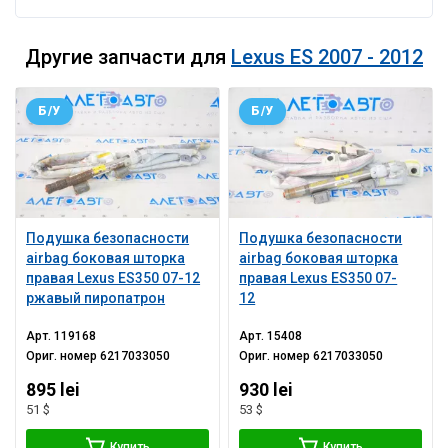
Другие запчасти для
Lexus ES 2007 - 2012
Б/У
Б/У
Подушка безопасности
Подушка безопасности
airbag боковая шторка
airbag боковая шторка
правая Lexus ES350 07-12
правая Lexus ES350 07-
ржавый пиропатрон
12
Арт.
119168
Арт.
15408
Ориг. номер
6217033050
Ориг. номер
6217033050
895 lei
930 lei
51 $
53 $
Купить
Купить