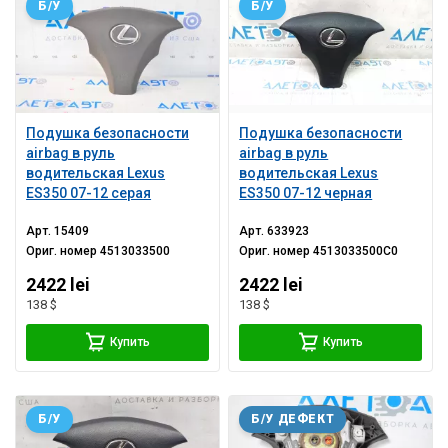
Б/У
Б/У
Подушка безопасности
Подушка безопасности
airbag в руль
airbag в руль
водительская Lexus
водительская Lexus
ES350 07-12 серая
ES350 07-12 черная
Арт.
15409
Арт.
633923
Ориг. номер
4513033500
Ориг. номер
4513033500C0
2422 lei
2422 lei
138 $
138 $
Купить
Купить
Б/У
Б/У ДЕФЕКТ