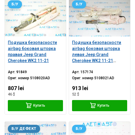
Б/У
Б/У
Подушка безопасности
Подушка безопасности
airbag боковая шторка
airbag боковая шторка
правая Jeep Grand
левая Jeep Grand
Cherokee WK2 11-21
Cherokee WK2 11-21
порваны креп
Арт.
91849
Арт.
157174
Ориг. номер
5108020AD
Ориг. номер
5108021AD
807 lei
913 lei
46 $
52 $
Купить
Купить
Б/У ДЕФЕКТ
Б/У