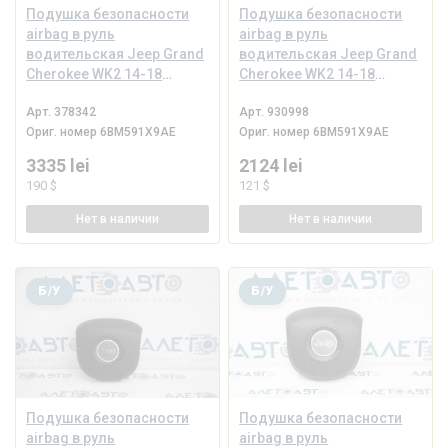
Подушка безопасности
Подушка безопасности
airbag в руль
airbag в руль
водительская Jeep Grand
водительская Jeep Grand
Cherokee WK2 14-18
Cherokee WK2 14-18
черная
черная
Арт.
378342
Арт.
930998
Ориг. номер
6BM591X9AE
Ориг. номер
6BM591X9AE
3335 lei
2124 lei
190 $
121 $
Нет
в наличии
Нет
в наличии
Б/У
Б/У
Подушка безопасности
Подушка безопасности
airbag в руль
airbag в руль