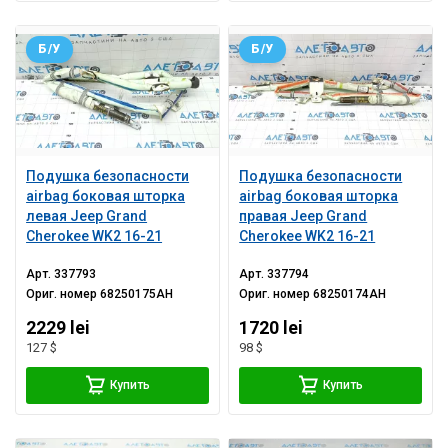
Б/У
Б/У
Подушка безопасности
Подушка безопасности
airbag боковая шторка
airbag боковая шторка
левая Jeep Grand
правая Jeep Grand
Cherokee WK2 16-21
Cherokee WK2 16-21
Арт.
337793
Арт.
337794
Ориг. номер
68250175AH
Ориг. номер
68250174AH
2229 lei
1720 lei
127 $
98 $
Купить
Купить