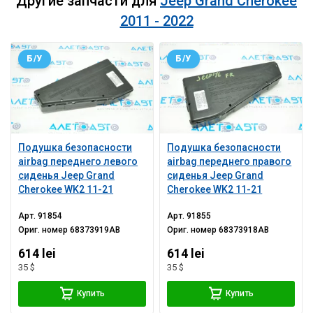
Другие запчасти для
Jeep Grand Cherokee
2011 - 2022
Б/У
Б/У
Подушка безопасности
Подушка безопасности
airbag переднего левого
airbag переднего правого
сиденья Jeep Grand
сиденья Jeep Grand
Cherokee WK2 11-21
Cherokee WK2 11-21
Арт.
91854
Арт.
91855
Ориг. номер
68373919AB
Ориг. номер
68373918AB
614 lei
614 lei
35 $
35 $
Купить
Купить