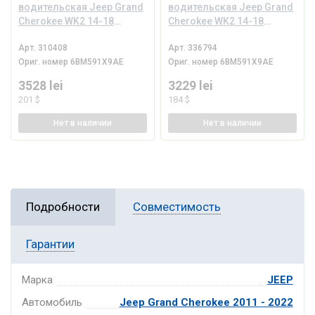
водительская Jeep Grand
водительская Jeep Grand
Cherokee WK2 14-18
Cherokee WK2 14-18
черная
черная
Арт.
310408
Арт.
336794
Ориг. номер
6BM591X9AE
Ориг. номер
6BM591X9AE
3528 lei
3229 lei
201 $
184 $
Нет
в наличии
Нет
в наличии
Подробности
Совместимость
Гарантии
Марка
JEEP
Автомобиль
Jeep Grand Cherokee 2011 - 2022