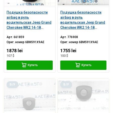
Подушка безопасности
Подушка безопасности
airbag в руль
airbag в руль
водительская Jeep Grand
водительская Jeep Grand
Cherokee WK2 14-18
Cherokee WK2 14-18
черная, царапины
черная, царапины,
Арт.
661859
Арт.
776908
ржавый пиропатрон
Ориг. номер
6BM591X9AE
Ориг. номер
6BM591X9AE
1878 lei
1755 lei
107 $
100 $
Купить
Купить
Б/У
Б/У