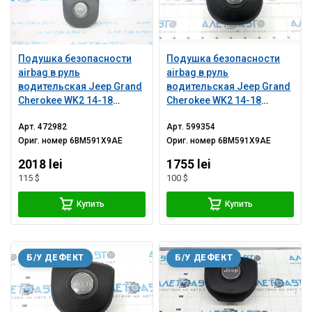
Подушка безопасности
Подушка безопасности
airbag в руль
airbag в руль
водительская Jeep Grand
водительская Jeep Grand
Cherokee WK2 14-18
Cherokee WK2 14-18
черная
черная, царапины,
Арт.
472982
Арт.
599354
ржавый пиропатрон
Ориг. номер
6BM591X9AE
Ориг. номер
6BM591X9AE
2018 lei
1755 lei
115 $
100 $
Купить
Купить
Б/У ДЕФЕКТ
Б/У ДЕФЕКТ