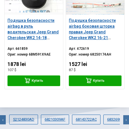
Подушка безопасности
Подушка безопасности
airbag в руль
airbag боковая шторка
водительская Jeep Grand
правая Jeep Grand
Cherokee WK2 14-18
Cherokee WK2 16-21
черная, царапины
ржавый пиропатрон
Арт.
661859
Арт.
472619
Ориг. номер
6BM591X9AE
Ориг. номер
68250174AH
1878 lei
1527 lei
107 $
87 $
Купить
Купить
52124830AD
68210309AF
68143722AC
68326987AA
‹
›