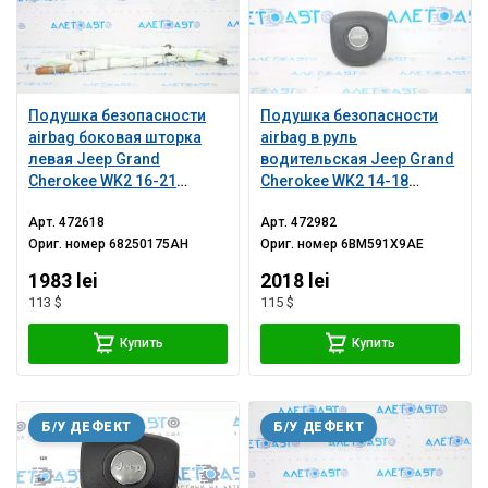
Подушка безопасности
Подушка безопасности
airbag боковая шторка
airbag в руль
левая Jeep Grand
водительская Jeep Grand
Cherokee WK2 16-21
Cherokee WK2 14-18
ржавый пиропатрон
черная
Арт.
472618
Арт.
472982
Ориг. номер
68250175AH
Ориг. номер
6BM591X9AE
1983 lei
2018 lei
113 $
115 $
Купить
Купить
Б/У ДЕФЕКТ
Б/У ДЕФЕКТ