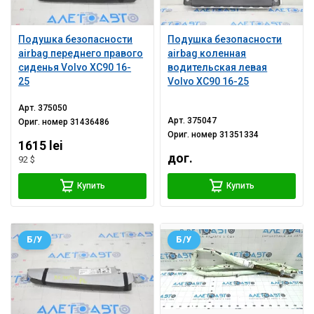
Подушка безопасности
Подушка безопасности
airbag переднего правого
airbag коленная
сиденья Volvo XC90 16-
водительская левая
25
Volvo XC90 16-25
Арт.
375050
Арт.
375047
Ориг. номер
31436486
Ориг. номер
31351334
1615 lei
дог.
92 $
Купить
Купить
Б/У
Б/У