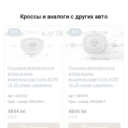
Кроссы и аналоги с других авто
Б/У
Б/У
Подушка безопасности
Подушка безопасности
airbag в руль
airbag в руль
водительская Volvo XC90
водительская Volvo XC90
16-25 серая, царапины
16-25 серая, царапины,
под чистку
Арт.
630322
Арт.
659070
Ориг. номер
39825807
Ориг. номер
39825807
4844 lei
4844 lei
276 $
276 $
Ожидается
Ожидается