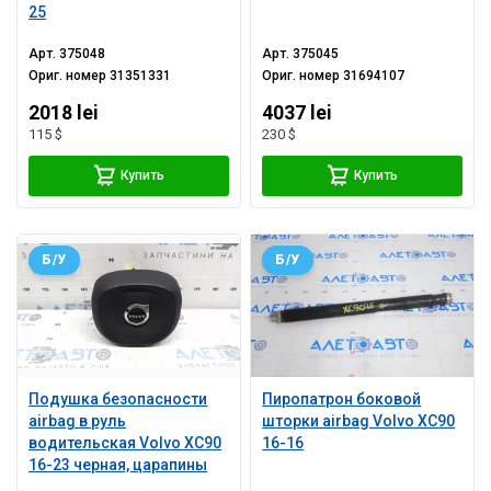
25
Арт.
375048
Арт.
375045
Ориг. номер
31351331
Ориг. номер
31694107
2018 lei
4037 lei
115 $
230 $
Купить
Купить
Б/У
Б/У
Подушка безопасности
Пиропатрон боковой
airbag в руль
шторки airbag Volvo XC90
водительская Volvo XC90
16-16
16-23 черная, царапины