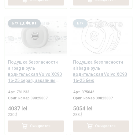
Б/У ДЕФЕКТ
Б/У
Подушка безопасности
Подушка безопасности
airbag в руль
airbag в руль
водительская Volvo XC90
водительская Volvo XC90
16-25 серая, царапины,
16-25 беж
полез хром
Арт.
781233
Арт.
375046
Ориг. номер
39825807
Ориг. номер
39825807
4037 lei
5054 lei
230 $
288 $
Ожидается
Ожидается