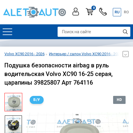
0
RU
RO
Volvo XC90 2016 - 2026
Интерьер / салон Volvo XC90 2016 - 2026
Без
Подушка безопасности airbag в руль
водительская Volvo XC90 16-25 серая,
царапины 39825807 Арт 764116
Б/У
HD