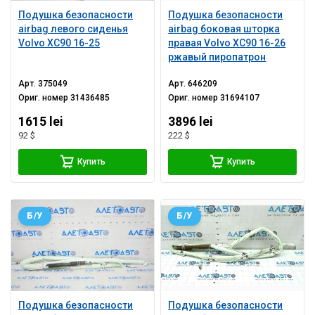
Подушка безопасности
Подушка безопасности
airbag левого сиденья
airbag боковая шторка
Volvo XC90 16-25
правая Volvo XC90 16-26
ржавый пиропатрон
Арт.
375049
Арт.
646209
Ориг. номер
31436485
Ориг. номер
31694107
1615 lei
3896 lei
92 $
222 $
Купить
Купить
Б/У
Б/У
Подушка безопасности
Подушка безопасности