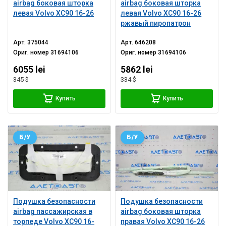
airbag боковая шторка
airbag боковая шторка
левая Volvo XC90 16-26
левая Volvo XC90 16-26
ржавый пиропатрон
Арт.
375044
Арт.
646208
Ориг. номер
31694106
Ориг. номер
31694106
6055 lei
5862 lei
345 $
334 $
Купить
Купить
Б/У
Б/У
Подушка безопасности
Подушка безопасности
airbag пассажирская в
airbag боковая шторка
торпеде Volvo XC90 16-
правая Volvo XC90 16-26