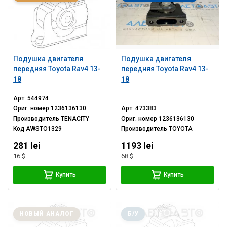
Подушка двигателя
Подушка двигателя
передняя Toyota Rav4 13-
передняя Toyota Rav4 13-
18
18
Арт.
544974
Ориг. номер
1236136130
Арт.
473383
Производитель
TENACITY
Ориг. номер
1236136130
Код
AWSTO1329
Производитель
TOYOTA
281 lei
1193 lei
16 $
68 $
Купить
Купить
НОВЫЙ АНАЛОГ
Б/У