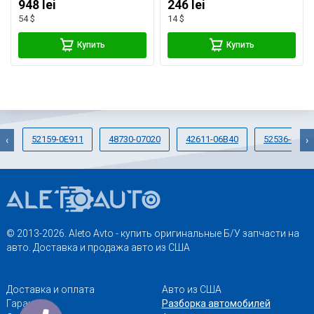
948 lei
246 lei
54 $
14 $
Купить
Купить
52159-0E911
48730-07020
42611-06B40
52536-0E03
‹
›
© 2013-2026. Aleto Avto - купить оригинальные Б/У запчасти на
авто. Доставка и продажа авто из США
Доставка и оплата
Авто из США
Гарантии
Разборка автомобилей