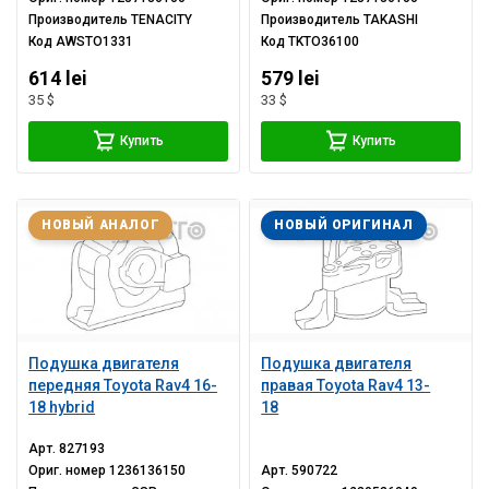
Производитель
TENACITY
Производитель
TAKASHI
Код
AWSTO1331
Код
TKTO36100
614 lei
579 lei
35 $
33 $
Купить
Купить
НОВЫЙ АНАЛОГ
НОВЫЙ ОРИГИНАЛ
Подушка двигателя
Подушка двигателя
передняя Toyota Rav4 16-
правая Toyota Rav4 13-
18 hybrid
18
Арт.
827193
Ориг. номер
1236136150
Арт.
590722