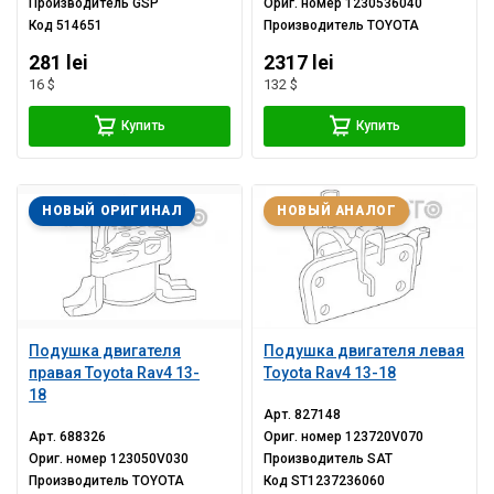
Производитель
GSP
Ориг. номер
1230536040
Код
514651
Производитель
TOYOTA
281 lei
2317 lei
16 $
132 $
Купить
Купить
НОВЫЙ ОРИГИНАЛ
НОВЫЙ АНАЛОГ
Подушка двигателя
Подушка двигателя левая
правая Toyota Rav4 13-
Toyota Rav4 13-18
18
Арт.
827148
Арт.
688326
Ориг. номер
123720V070
Ориг. номер
123050V030
Производитель
SAT
Производитель
TOYOTA
Код
ST1237236060