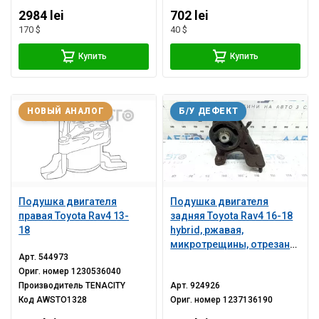
2984 lei
702 lei
170 $
40 $
Купить
Купить
НОВЫЙ АНАЛОГ
Б/У ДЕФЕКТ
Подушка двигателя
Подушка двигателя
правая Toyota Rav4 13-
задняя Toyota Rav4 16-18
18
hybrid, ржавая,
микротрещины, отрезана
Арт.
544973
шпилька
Ориг. номер
1230536040
Производитель
TENACITY
Арт.
924926
Код
AWSTO1328
Ориг. номер
1237136190