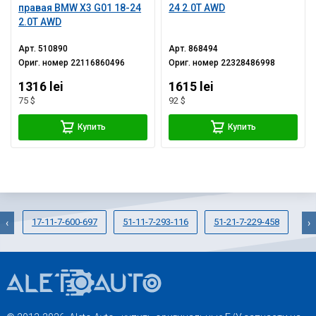
правая BMW X3 G01 18-24
24 2.0T AWD
2.0T AWD
Арт.
510890
Арт.
868494
Ориг. номер
22116860496
Ориг. номер
22328486998
1316 lei
1615 lei
75 $
92 $
Купить
Купить
17-11-7-600-697
51-11-7-293-116
51-21-7-229-458
51
‹
›