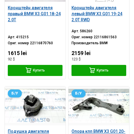
Кронштейн двигателя
Кронштейн двигателя
правый BMW X3 G01 18-24
левый BMW X3 G01 19-24
2.0T
2.0T RWD
Арт.
586260
Арт.
415215
Ориг. номер
22116861563
Ориг. номер
22116870760
Производитель
BMW
1615 lei
2159 lei
92 $
123 $
Купить
Купить
Б/У
Б/У
Подушка двигателя
Опора кпп BMW X3 G01 20-