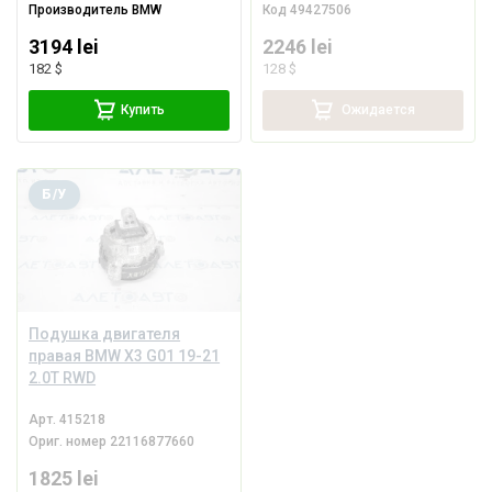
Производитель
BMW
Код
49427506
3194 lei
2246 lei
182 $
128 $
Купить
Ожидается
Б/У
Подушка двигателя
правая BMW X3 G01 19-21
2.0T RWD
Арт.
415218
Ориг. номер
22116877660
1825 lei