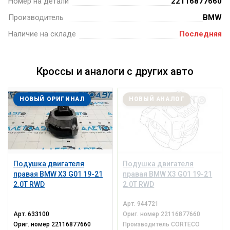
Номер на детали
22116877660
Производитель
BMW
Наличие на складе
Последняя
Кроссы и аналоги с других авто
НОВЫЙ ОРИГИНАЛ
НОВЫЙ АНАЛОГ
Подушка двигателя
Подушка двигателя
правая BMW X3 G01 19-21
правая BMW X3 G01 19-21
2.0T RWD
2.0T RWD
Арт.
944721
Арт.
633100
Ориг. номер
22116877660
Ориг. номер
22116877660
Производитель
CORTECO