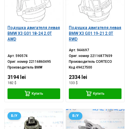
Подушка двигателя левая
Подушка двигателя левая
BMW X3 G01 18-24 2.0T
BMW X3 G01 19-21 2.0T
AWD
RWD
Арт.
944697
Арт.
590574
Ориг. номер
22116877659
Ориг. номер
22116860495
Производитель
CORTECO
Производитель
BMW
Код
49427500
3194 lei
2334 lei
182 $
133 $
Купить
Купить
Б/У
Б/У