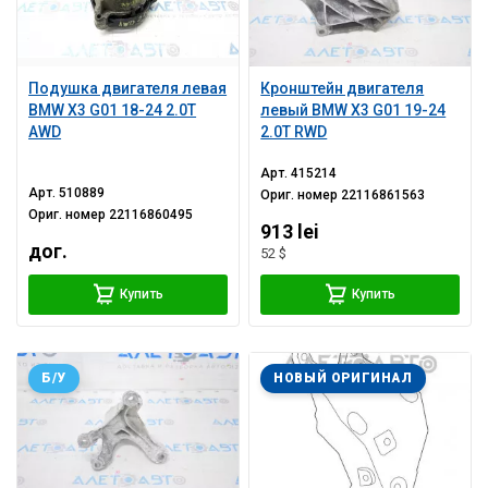
Подушка двигателя левая
Кронштейн двигателя
BMW X3 G01 18-24 2.0T
левый BMW X3 G01 19-24
AWD
2.0T RWD
Арт.
415214
Арт.
510889
Ориг. номер
22116861563
Ориг. номер
22116860495
913 lei
дог.
52 $
Купить
Купить
Б/У
НОВЫЙ ОРИГИНАЛ