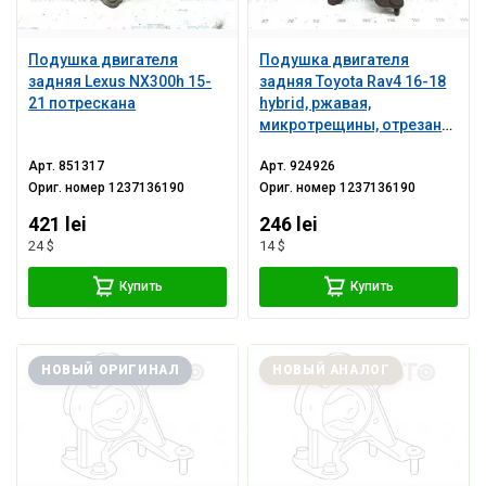
Подушка двигателя
Подушка двигателя
задняя Lexus NX300h 15-
задняя Toyota Rav4 16-18
21 потрескана
hybrid, ржавая,
микротрещины, отрезана
шпилька
Арт.
851317
Арт.
924926
Ориг. номер
1237136190
Ориг. номер
1237136190
421 lei
246 lei
24 $
14 $
Купить
Купить
НОВЫЙ ОРИГИНАЛ
НОВЫЙ АНАЛОГ