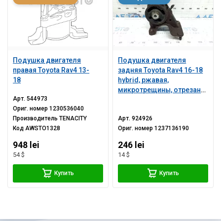
Подушка двигателя
Подушка двигателя
правая Toyota Rav4 13-
задняя Toyota Rav4 16-18
18
hybrid, ржавая,
микротрещины, отрезана
Арт.
544973
шпилька
Ориг. номер
1230536040
Производитель
TENACITY
Арт.
924926
Код
AWSTO1328
Ориг. номер
1237136190
948 lei
246 lei
54 $
14 $
Купить
Купить