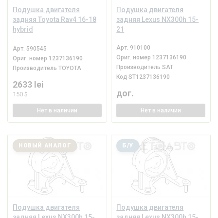
Подушка двигателя
Подушка двигателя
задняя Toyota Rav4 16-18
задняя Lexus NX300h 15-
hybrid
21
Арт.
910100
Арт.
590545
Ориг. номер
1237136190
Ориг. номер
1237136190
Производитель
SAT
Производитель
TOYOTA
Код
ST1237136190
2633 lei
дог.
150 $
Нет
в наличии
Нет
в наличии
НОВЫЙ АНАЛОГ
Б/У
Подушка двигателя
Подушка двигателя
задняя Lexus NX300h 15-
задняя Lexus NX300h 15-