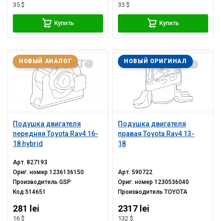
35 $
33 $
Купить
Купить
НОВЫЙ АНАЛОГ
НОВЫЙ ОРИГИНАЛ
Подушка двигателя
Подушка двигателя
передняя Toyota Rav4 16-
правая Toyota Rav4 13-
18 hybrid
18
Арт.
827193
Ориг. номер
1236136150
Арт.
590722
Производитель
GSP
Ориг. номер
1230536040
Код
514651
Производитель
TOYOTA
281 lei
2317 lei
16 $
132 $