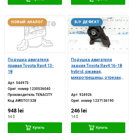
НОВЫЙ АНАЛОГ
Б/У ДЕФЕКТ
Подушка двигателя
Подушка двигателя
правая Toyota Rav4 13-
задняя Toyota Rav4 16-18
18
hybrid, ржавая,
микротрещины, отрезана
Арт.
544973
шпилька
Ориг. номер
1230536040
Производитель
TENACITY
Арт.
924926
Код
AWSTO1328
Ориг. номер
1237136190
948 lei
246 lei
54 $
14 $
Купить
Купить