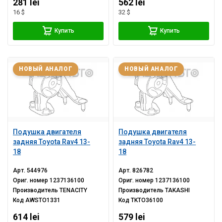
281 lei
562 lei
16 $
32 $
Купить
Купить
НОВЫЙ АНАЛОГ
НОВЫЙ АНАЛОГ
Подушка двигателя
Подушка двигателя
задняя Toyota Rav4 13-
задняя Toyota Rav4 13-
18
18
Арт.
544976
Арт.
826782
Ориг. номер
1237136100
Ориг. номер
1237136100
Производитель
TENACITY
Производитель
TAKASHI
Код
AWSTO1331
Код
TKTO36100
614 lei
579 lei