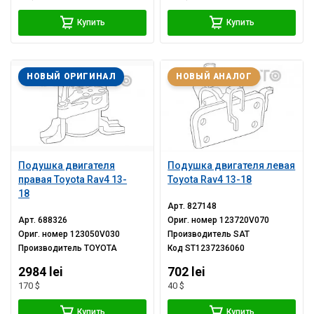
Купить
Купить
НОВЫЙ ОРИГИНАЛ
НОВЫЙ АНАЛОГ
Подушка двигателя
Подушка двигателя левая
правая Toyota Rav4 13-
Toyota Rav4 13-18
18
Арт.
827148
Арт.
688326
Ориг. номер
123720V070
Ориг. номер
123050V030
Производитель
SAT
Производитель
TOYOTA
Код
ST1237236060
2984 lei
702 lei
170 $
40 $
Купить
Купить