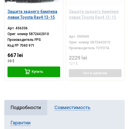
Защита заднего бампера
Защита заднего бампера
левая Toyota Rav4 13-15
левая Toyota Rav4 13-15
Арт.
456336
Ориг. номер
5872442010
Арт.
590949
Производитель
FPS
Ориг. номер
5872442010
Код
FP 7040 971
Производитель
TOYOTA
667 lei
2229 lei
38 $
127 $
Купить
Нет
в наличии
Подробности
Совместимость
Гарантии