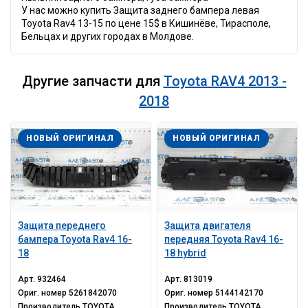
У нас можно купить Защита заднего бампера левая
Toyota Rav4 13-15 по цене 15$ в Кишинёве, Тирасполе,
Бельцах и других городах в Молдове.
Другие запчасти для
Toyota RAV4 2013 -
2018
НОВЫЙ ОРИГИНАЛ
НОВЫЙ ОРИГИНАЛ
Защита переднего
Защита двигателя
бампера Toyota Rav4 16-
передняя Toyota Rav4 16-
18
18 hybrid
Арт.
932464
Арт.
813019
Ориг. номер
5261842070
Ориг. номер
5144142170
Производитель
TOYOTA
Производитель
TOYOTA