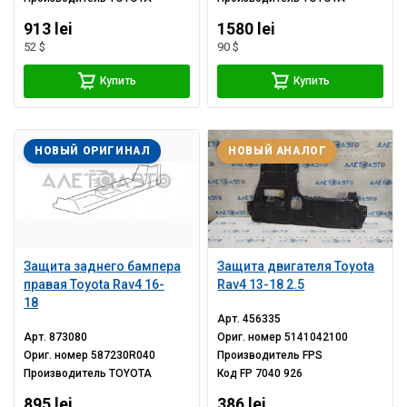
913 lei
1580 lei
52 $
90 $
Купить
Купить
НОВЫЙ ОРИГИНАЛ
НОВЫЙ АНАЛОГ
Защита заднего бампера
Защита двигателя Toyota
правая Toyota Rav4 16-
Rav4 13-18 2.5
18
Арт.
456335
Арт.
873080
Ориг. номер
5141042100
Ориг. номер
587230R040
Производитель
FPS
Производитель
TOYOTA
Код
FP 7040 926
895 lei
386 lei