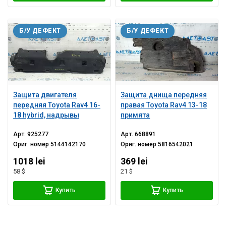
Б/У ДЕФЕКТ
Б/У ДЕФЕКТ
Защита двигателя
Защита днища передняя
передняя Toyota Rav4 16-
правая Toyota Rav4 13-18
18 hybrid, надрывы
примята
Арт.
925277
Арт.
668891
Ориг. номер
5144142170
Ориг. номер
5816542021
1018 lei
369 lei
58 $
21 $
Купить
Купить