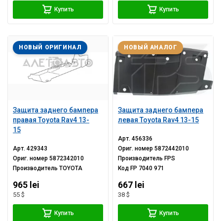
Купить
Купить
НОВЫЙ ОРИГИНАЛ
НОВЫЙ АНАЛОГ
Защита заднего бампера
Защита заднего бампера
правая Toyota Rav4 13-
левая Toyota Rav4 13-15
15
Арт.
456336
Арт.
429343
Ориг. номер
5872442010
Ориг. номер
5872342010
Производитель
FPS
Производитель
TOYOTA
Код
FP 7040 971
965 lei
667 lei
55 $
38 $
Купить
Купить