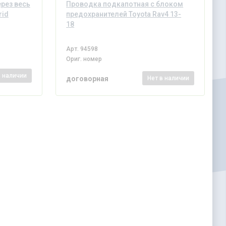
рез весь
Проводка подкапотная с блоком
rid
предохранителей Toyota Rav4 13-
18
Арт.
94598
Ориг. номер
в наличии
договорная
Нет
в наличии