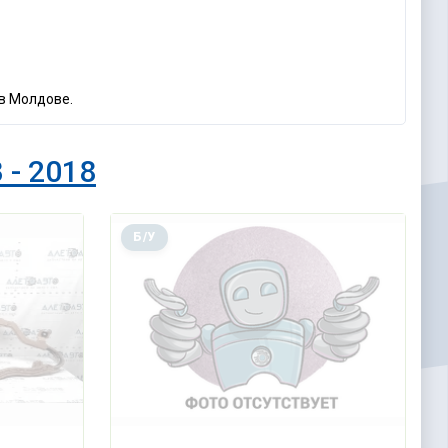
 в Молдове.
 - 2018
Б/У