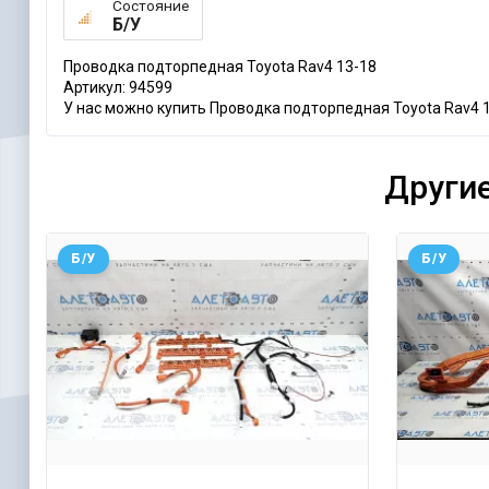
Состояние
Б/У
Проводка подторпедная Toyota Rav4 13-18
Артикул: 94599
У нас можно купить Проводка подторпедная Toyota Rav4 1
Другие
Б/У
Б/У