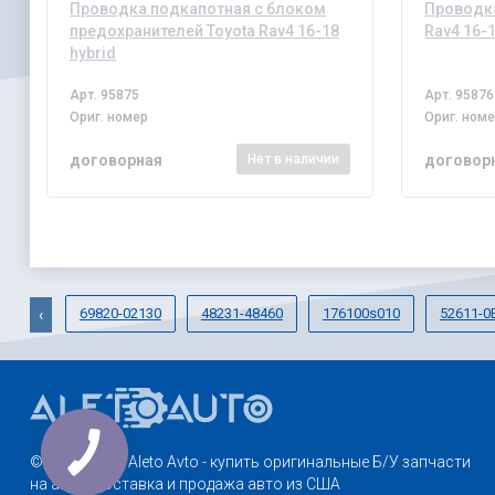
Проводка подкапотная с блоком
Проводка
предохранителей Toyota Rav4 16-18
Rav4 16-1
hybrid
Арт.
95875
Арт.
95876
Ориг. номер
Ориг. ном
договорная
договор
Нет
в наличии
69820-02130
48231-48460
176100s010
52611-0
‹
© 2013-2026. Aleto Avto - купить оригинальные Б/У запчасти
на авто. Доставка и продажа авто из США