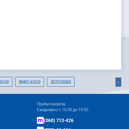
20-20
89407-41010
5373733020
›
Приём заказов:
Ежедневно с 10:00 до 19:00
(060) 713-426