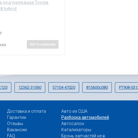
 подторпедная Toyota
8 hybrid
ер
ная
Нет
в наличии
E120
12362-31060
57104-47020
815600c080
PT908-031
Доставка и оплата
Авто из США
Гарантии
Разборка автомобилей
Отзывы
Автосалон
Вакансии
Катализаторы
FAQ
Бронь запчастей не в