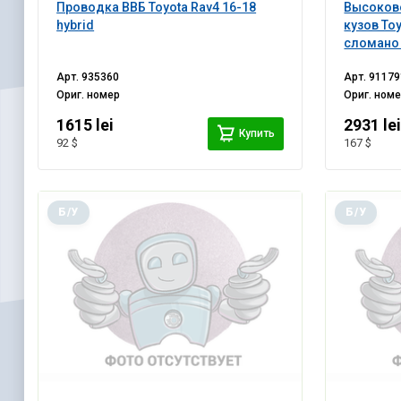
Проводка ВВБ Toyota Rav4 16-18
Высоково
hybrid
кузов Toy
сломано
Арт.
935360
Арт.
91179
Ориг. номер
Ориг. ном
1615 lei
2931 le
Купить
92 $
167 $
Б/У
Б/У