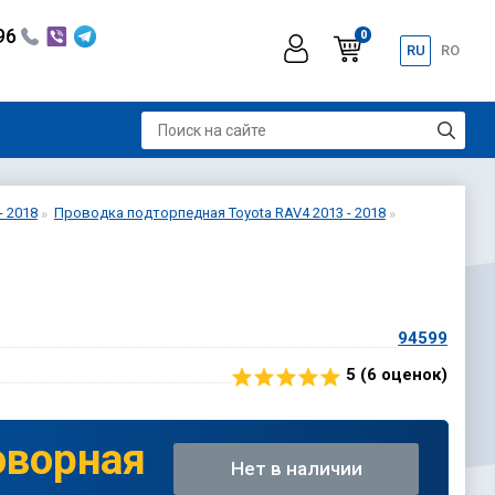
296
0
RU
RO
- 2018
Проводка подторпедная Toyota RAV4 2013 - 2018
94599
5 (
6
оценок)
оворная
Нет в наличии