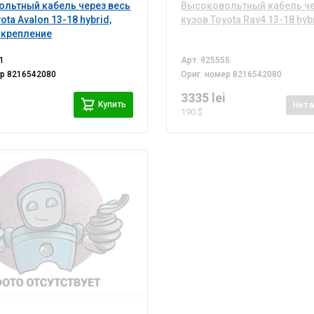
льтный кабель через весь
Высоковольтный кабель че
ota Avalon 13-18 hybrid,
кузов Toyota Rav4 13-18 hyb
 крепление
1
Арт.
925555
ер
8216542080
Ориг. номер
8216542080
i
3335 lei
Купить
Нет
190 $