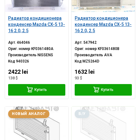
Радиатор кондиционера
Радиатор кондиционера
конденсер Mazda CX-5 13-
конденсер Mazda CX-5 13-
16 2.0, 2.5
16 2.0, 2.5
Арт.
464046
Арт.
547942
Ориг. номер
KF0361480A
Ориг. номер
KF0361480B
Производитель
NISSENS
Производитель
AVA
Код
940326
Код
MZ5264D
2422 lei
1632 lei
138 $
93 $
Купить
Купить
НОВЫЙ АНАЛОГ
Б/У