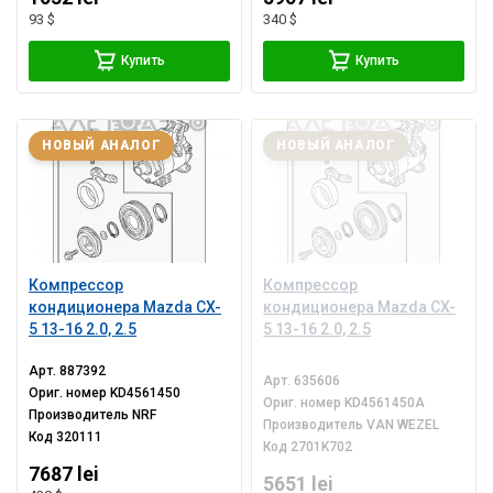
93 $
340 $
Купить
Купить
НОВЫЙ АНАЛОГ
НОВЫЙ АНАЛОГ
Компрессор
Компрессор
кондиционера Mazda CX-
кондиционера Mazda CX-
5 13-16 2.0, 2.5
5 13-16 2.0, 2.5
Арт.
887392
Арт.
635606
Ориг. номер
KD4561450
Ориг. номер
KD4561450A
Производитель
NRF
Производитель
VAN WEZEL
Код
320111
Код
2701K702
7687 lei
5651 lei