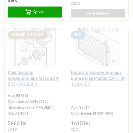
438 $
322 $
Купить
Нет
в наличии
НОВЫЙ АНАЛОГ
Б/У
Компрессор
Радиатор кондиционера
кондиционера Mazda CX-
конденсер Mazda CX-5 13-
5 13-16 2.0, 2.5
16 2.0, 2.5
Арт.
887391
Ориг. номер
KD4561450
Производитель
MASUMA
Арт.
86714
Код
AC4001
Ориг. номер
KF0361480B
5862 lei
1615 lei
334 $
92 $