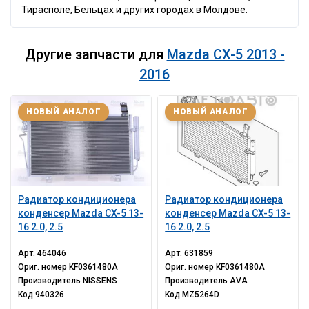
Тирасполе, Бельцах и других городах в Молдове.
Другие запчасти для
Mazda CX-5 2013 -
2016
НОВЫЙ АНАЛОГ
НОВЫЙ АНАЛОГ
Радиатор кондиционера
Радиатор кондиционера
конденсер Mazda CX-5 13-
конденсер Mazda CX-5 13-
16 2.0, 2.5
16 2.0, 2.5
Арт.
464046
Арт.
631859
Ориг. номер
KF0361480A
Ориг. номер
KF0361480A
Производитель
NISSENS
Производитель
AVA
Код
940326
Код
MZ5264D