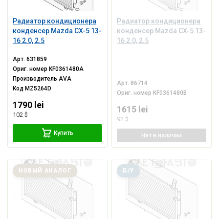
Радиатор кондиционера
Радиатор кондиционера
конденсер Mazda CX-5 13-
конденсер Mazda CX-5 13-
16 2.0, 2.5
16 2.0, 2.5
Арт.
631859
Ориг. номер
KF0361480A
Производитель
AVA
Арт.
86714
Код
MZ5264D
Ориг. номер
KF0361480B
1790 lei
1615 lei
102 $
92 $
Купить
Нет
в наличии
НОВЫЙ АНАЛОГ
Б/У