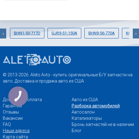
BHN1-50-717D
GJR9-51-150A
BHN9-56-770A
K011-3
‹
›
© 2013-2026. Aleto Avto - купить оригинальные Б/У запчасти на
авто. Доставка и продажа авто из США
Доставка и оплата
Авто из США
Гарантии
Разборка автомобилей
Отзывы
Автосалон
Вакансии
Катализаторы
FAQ
Бронь запчастей не в наличии
Наши адреса
Блог
Карта сайта