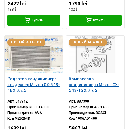
2422 lei
1790 lei
138 $
102 $
Купить
Купить
НОВЫЙ АНАЛОГ
НОВЫЙ АНАЛОГ
Радиатор кондиционера
Компрессор
конденсер Mazda CX-5 13-
кондиционера Mazda CX-
16 2.0, 2.5
5 13-16 2.0, 2.5
Арт.
547942
Арт.
887390
Ориг. номер
KF0361480B
Ориг. номер
KD4561450
Производитель
AVA
Производитель
BOSCH
Код
MZ5264D
Код
1986AD1400
1632 lei
5967 lei