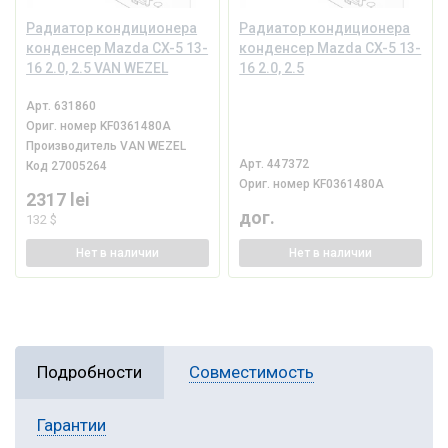
Радиатор кондиционера
Радиатор кондиционера
конденсер Mazda CX-5 13-
конденсер Mazda CX-5 13-
16 2.0, 2.5 VAN WEZEL
16 2.0, 2.5
Арт.
631860
Ориг. номер
KF0361480A
Производитель
VAN WEZEL
Арт.
447372
Код
27005264
Ориг. номер
KF0361480A
2317 lei
дог.
132 $
Нет
в наличии
Нет
в наличии
Подробности
Совместимость
Гарантии