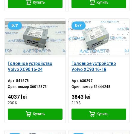
Купить
Купить
Б/У
Б/У
Головное устройство
Головное устройство
Volvo XC90 16-24
Volvo XC90 16-18
Арт.
541578
Арт.
630297
Ориг. номер
36012875
Ориг. номер
31444248
4037 lei
3843 lei
230 $
219 $
Купить
Купить