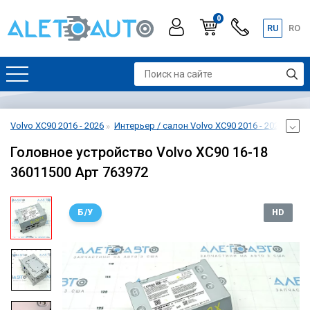
0
RU
RO
Volvo XC90 2016 - 2026
Интерьер / салон Volvo XC90 2016 - 2026
Мул
Головное устройство Volvo XC90 16-18
36011500 Арт 763972
Б/У
HD