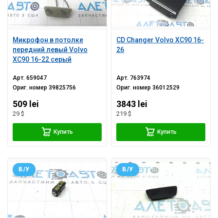
Микрофон в потолке
CD Changer Volvo XC90 16-
передний левый Volvo
26
XC90 16-22 серый
Арт.
659047
Арт.
763974
Ориг. номер
39825756
Ориг. номер
36012529
509 lei
3843 lei
29 $
219 $
Купить
Купить
Б/У
Б/У