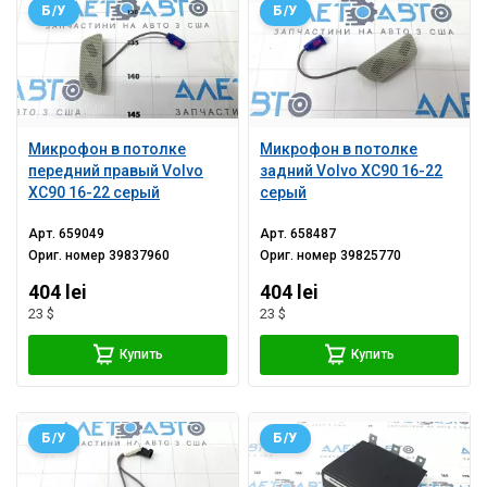
Б/У
Б/У
Микрофон в потолке
Микрофон в потолке
передний правый Volvo
задний Volvo XC90 16-22
XC90 16-22 серый
серый
Арт.
659049
Арт.
658487
Ориг. номер
39837960
Ориг. номер
39825770
404 lei
404 lei
23 $
23 $
Купить
Купить
Б/У
Б/У