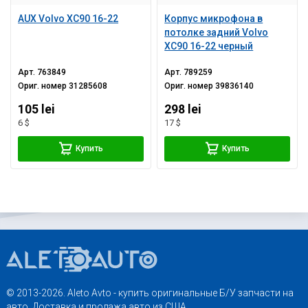
AUX Volvo XC90 16-22
Корпус микрофона в
потолке задний Volvo
XC90 16-22 черный
Арт.
763849
Арт.
789259
Ориг. номер
31285608
Ориг. номер
39836140
105 lei
298 lei
6 $
17 $
Купить
Купить
© 2013-2026. Aleto Avto - купить оригинальные Б/У запчасти на
авто. Доставка и продажа авто из США