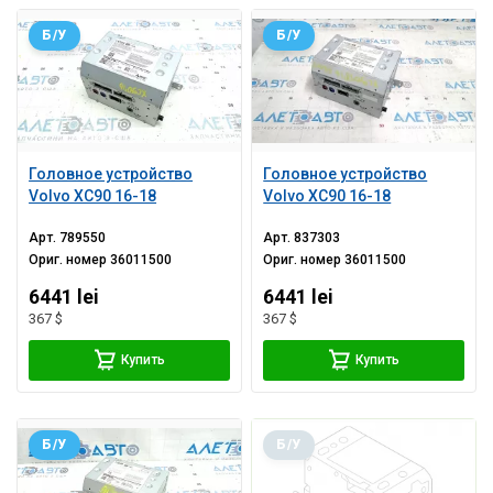
Б/У
Б/У
Головное устройство
Головное устройство
Volvo XC90 16-18
Volvo XC90 16-18
Арт.
789550
Арт.
837303
Ориг. номер
36011500
Ориг. номер
36011500
6441 lei
6441 lei
367 $
367 $
Купить
Купить
Б/У
Б/У