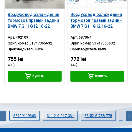
Воздуховод охлаждения
Воздуховод охлаждения
тормозов правый задний
тормозов правый задний
BMW 7 G11 G12 16-22
BMW 7 G11 G12 16-22
Арт.
492109
Арт.
687067
Ориг. номер
51747365632
Ориг. номер
51747365632
Производитель
BMW
Производитель
BMW
755 lei
772 lei
43 $
44 $
Купить
Купить
65129119363
61-12-9-217-031
33-52-6-788-778
51 75
‹
›