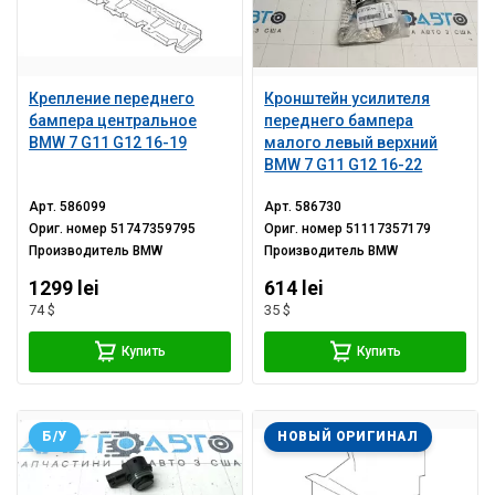
Крепление переднего
Кронштейн усилителя
бампера центральное
переднего бампера
BMW 7 G11 G12 16-19
малого левый верхний
BMW 7 G11 G12 16-22
Арт.
586099
Арт.
586730
Ориг. номер
51747359795
Ориг. номер
51117357179
Производитель
BMW
Производитель
BMW
1299 lei
614 lei
74 $
35 $
Купить
Купить
Б/У
НОВЫЙ ОРИГИНАЛ