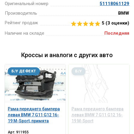
Оригинальный номер
51118061129
Производитель
BMW
Рейтинг продаж
5 (
3
оценки)
Наличие на складе
Последняя
Кроссы и аналоги с других авто
Б/У ДЕФЕКТ
Б/У
Рама переднего бампера
Рама переднего бампера
левая BMW 7 G11 G12 16-
левая BMW 7 G11 G12 16-
19 M-Sport, примята
19 M-Sport
Арт.
911955