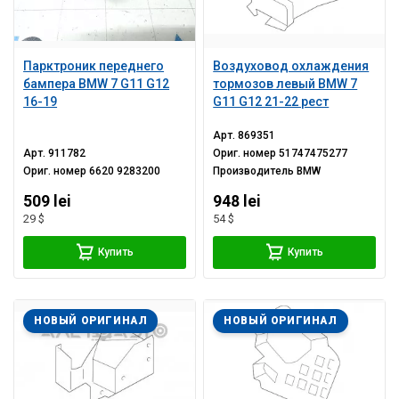
Парктроник переднего
Воздуховод охлаждения
бампера BMW 7 G11 G12
тормозов левый BMW 7
16-19
G11 G12 21-22 рест
Арт.
869351
Арт.
911782
Ориг. номер
51747475277
Ориг. номер
6620 9283200
Производитель
BMW
509 lei
948 lei
29 $
54 $
Купить
Купить
НОВЫЙ ОРИГИНАЛ
НОВЫЙ ОРИГИНАЛ