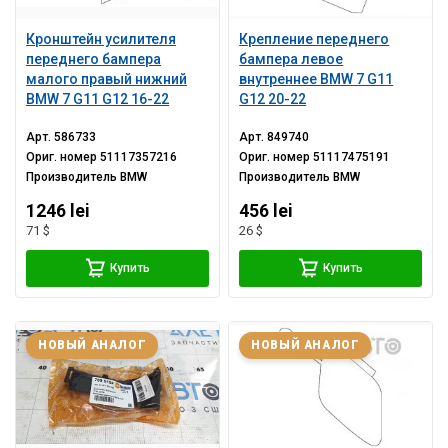
Кронштейн усилителя
Крепление переднего
переднего бампера
бампера левое
малого правый нижний
внутреннее BMW 7 G11
BMW 7 G11 G12 16-22
G12 20-22
Арт.
586733
Арт.
849740
Ориг. номер
51117357216
Ориг. номер
51117475191
Производитель
BMW
Производитель
BMW
1246 lei
456 lei
71 $
26 $
Купить
Купить
НОВЫЙ АНАЛОГ
НОВЫЙ АНАЛОГ