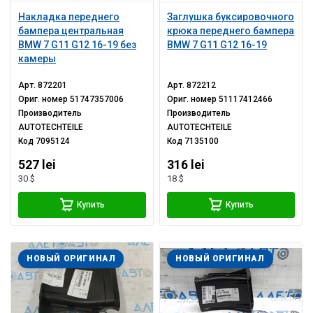
Накладка переднего
Заглушка буксировочного
бампера центральная
крюка переднего бампера
BMW 7 G11 G12 16-19 без
BMW 7 G11 G12 16-19
камеры
Арт.
872201
Арт.
872212
Ориг. номер
51747357006
Ориг. номер
51117412466
Производитель
Производитель
AUTOTECHTEILE
AUTOTECHTEILE
Код
7095124
Код
7135100
527 lei
316 lei
30 $
18 $
Купить
Купить
НОВЫЙ ОРИГИНАЛ
НОВЫЙ ОРИГИНАЛ