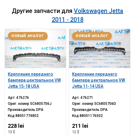
Другие запчасти для
Volkswagen Jetta
2011 - 2018
НОВЫЙ АНАЛОГ
НОВЫЙ АНАЛОГ
Крепление переднего
Крепление переднего
бампера центральное VW
бампера центральное VW
Jetta 15-18 USA
Jetta 11-14 USA
Арт.
476276
Арт.
476271
Ориг. номер
5C6805706J
Ориг. номер
5C6805706D
Производитель
DPA
Производитель
DPA
Код
88051774802
Код
88051176502
228 lei
211 lei
13 $
12 $