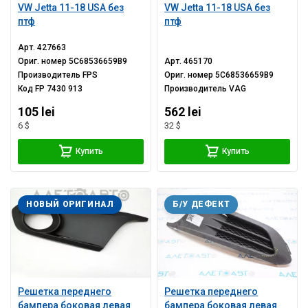
VW Jetta 11-18 USA без
VW Jetta 11-18 USA без
птф
птф
Арт.
427663
Ориг. номер
5C68536659B9
Арт.
465170
Производитель
FPS
Ориг. номер
5C68536659B9
Код
FP 7430 913
Производитель
VAG
105 lei
562 lei
6 $
32 $
Купить
Купить
НОВЫЙ ОРИГИНАЛ
Б/У ДЕФЕКТ
Решетка переднего
Решетка переднего
бампера боковая левая
бампера боковая левая