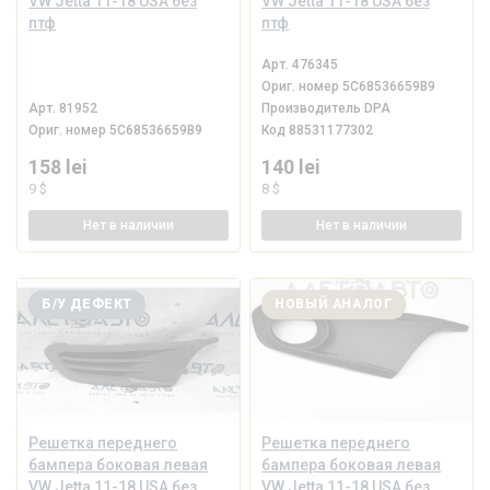
VW Jetta 11-18 USA без
VW Jetta 11-18 USA без
птф
птф
Арт.
476345
Ориг. номер
5C68536659B9
Арт.
81952
Производитель
DPA
Ориг. номер
5C68536659B9
Код
88531177302
158 lei
140 lei
9 $
8 $
Нет
в наличии
Нет
в наличии
Б/У ДЕФЕКТ
НОВЫЙ АНАЛОГ
Решетка переднего
Решетка переднего
бампера боковая левая
бампера боковая левая
VW Jetta 11-18 USA без
VW Jetta 11-18 USA без