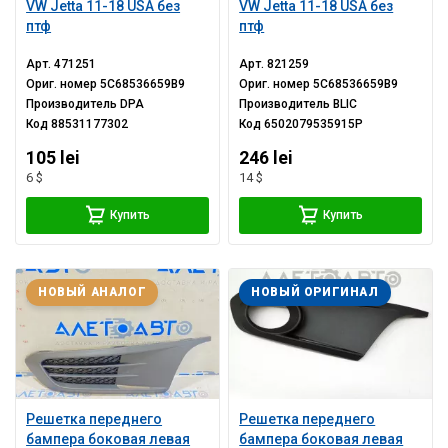
VW Jetta 11-18 USA без
VW Jetta 11-18 USA без
птф
птф
Арт.
471251
Арт.
821259
Ориг. номер
5C68536659B9
Ориг. номер
5C68536659B9
Производитель
DPA
Производитель
BLIC
Код
88531177302
Код
6502079535915P
105 lei
246 lei
6 $
14 $
Купить
Купить
НОВЫЙ АНАЛОГ
НОВЫЙ ОРИГИНАЛ
Решетка переднего
Решетка переднего
бампера боковая левая
бампера боковая левая