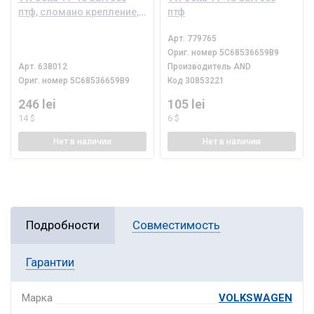
птф, сломано крепление,
птф
песок
Арт.
779765
Ориг. номер
5C68536659B9
Арт.
638012
Производитель
AND
Ориг. номер
5C68536659B9
Код
30853221
246 lei
105 lei
14 $
6 $
Нет
в наличии
Нет
в наличии
Подробности
Совместимость
Гарантии
Марка
VOLKSWAGEN