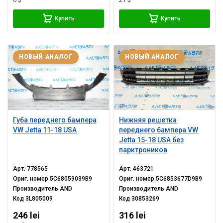
Купить
Купить
НОВЫЙ АНАЛОГ
НОВЫЙ АНАЛОГ
Губа переднего бампера
Нижняя решетка
VW Jetta 11-18 USA
переднего бампера VW
Jetta 15-18 USA без
парктроников
Арт.
778565
Арт.
463721
Ориг. номер
5C68059039B9
Ориг. номер
5C6853677D9B9
Производитель
AND
Производитель
AND
Код
3L805009
Код
30853269
246 lei
316 lei