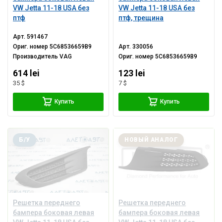
VW Jetta 11-18 USA без
VW Jetta 11-18 USA без
птф
птф, трещина
Арт.
591467
Ориг. номер
5C68536659B9
Арт.
330056
Производитель
VAG
Ориг. номер
5C68536659B9
614 lei
123 lei
35 $
7 $
Купить
Купить
Б/У
НОВЫЙ АНАЛОГ
Решетка переднего
Решетка переднего
бампера боковая левая
бампера боковая левая