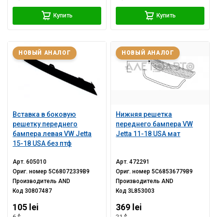
Купить
Купить
НОВЫЙ АНАЛОГ
НОВЫЙ АНАЛОГ
Вставка в боковую
Нижняя решетка
решетку переднего
переднего бампера VW
бампера левая VW Jetta
Jetta 11-18 USA мат
15-18 USA без птф
Арт.
605010
Арт.
472291
Ориг. номер
5C68072339B9
Ориг. номер
5C68536779B9
Производитель
AND
Производитель
AND
Код
30807487
Код
3L853003
105 lei
369 lei
6 $
21 $