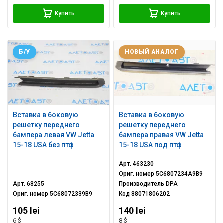
Купить
Купить
Б/У
НОВЫЙ АНАЛОГ
Вставка в боковую
Вставка в боковую
решетку переднего
решетку переднего
бампера левая VW Jetta
бампера правая VW Jetta
15-18 USA без птф
15-18 USA под птф
Арт.
463230
Ориг. номер
5C6807234A9B9
Арт.
68255
Производитель
DPA
Ориг. номер
5C68072339B9
Код
88071806202
105 lei
140 lei
6 $
8 $