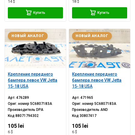
14 $
18 $
Купить
Купить
НОВЫЙ АНАЛОГ
НОВЫЙ АНАЛОГ
Крепление переднего
Крепление переднего
бампера левое VW Jetta
бампера левое VW Jetta
15-18 USA
15-18 USA
Арт.
476289
Арт.
471965
Ориг. номер
5C6807183A
Ориг. номер
5C6807183A
Производитель
DPA
Производитель
AND
Код
88071794302
Код
30807417
105 lei
105 lei
6 $
6 $