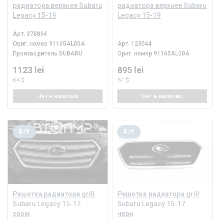
радиатора верхнее Subaru
радиатора верхнее Subaru
Legacy 15-19
Legacy 15-19
Арт.
378894
Ориг. номер
91165AL00A
Арт.
123044
Производитель
SUBARU
Ориг. номер
91165AL00A
1123 lei
895 lei
64 $
51 $
Нет
в наличии
Нет
в наличии
Б/У
Б/У
Решетка радиатора grill
Решетка радиатора grill
Subaru Legacy 15-17
Subaru Legacy 15-17
хром
черн