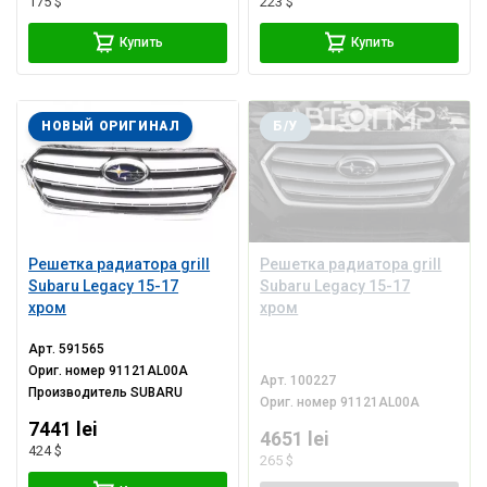
175 $
223 $
Купить
Купить
НОВЫЙ ОРИГИНАЛ
Б/У
Решетка радиатора grill
Решетка радиатора grill
Subaru Legacy 15-17
Subaru Legacy 15-17
хром
хром
Арт.
591565
Ориг. номер
91121AL00A
Арт.
100227
Производитель
SUBARU
Ориг. номер
91121AL00A
7441 lei
4651 lei
424 $
265 $