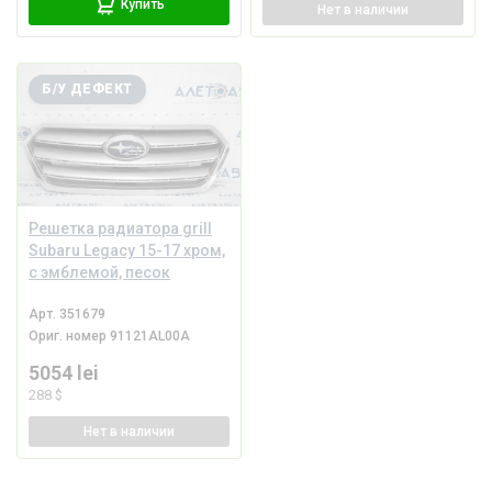
Купить
Нет
в наличии
Б/У ДЕФЕКТ
Решетка радиатора grill
Subaru Legacy 15-17 хром,
с эмблемой, песок
Арт.
351679
Ориг. номер
91121AL00A
5054 lei
288 $
Нет
в наличии