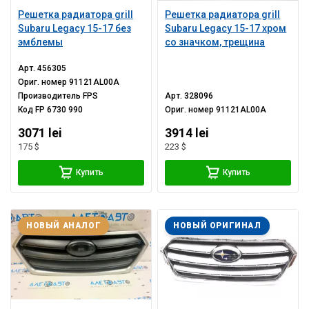
Решетка радиатора grill
Решетка радиатора grill
Subaru Legacy 15-17 без
Subaru Legacy 15-17 хром
эмблемы
со значком, трещина
Арт.
456305
Ориг. номер
91121AL00A
Производитель
FPS
Арт.
328096
Код
FP 6730 990
Ориг. номер
91121AL00A
3071 lei
3914 lei
175 $
223 $
Купить
Купить
НОВЫЙ АНАЛОГ
НОВЫЙ ОРИГИНАЛ