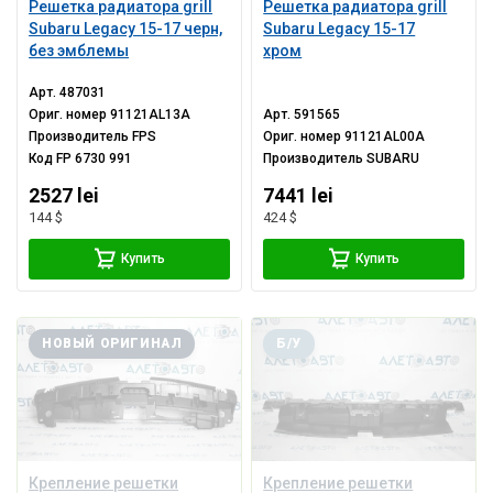
Решетка радиатора grill
Решетка радиатора grill
Subaru Legacy 15-17 черн,
Subaru Legacy 15-17
без эмблемы
хром
Арт.
487031
Ориг. номер
91121AL13A
Арт.
591565
Производитель
FPS
Ориг. номер
91121AL00A
Код
FP 6730 991
Производитель
SUBARU
2527 lei
7441 lei
144 $
424 $
Купить
Купить
НОВЫЙ ОРИГИНАЛ
Б/У
Крепление решетки
Крепление решетки