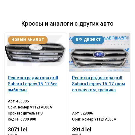
Кроссы и аналоги с других авто
НОВЫЙ АНАЛОГ
Б/У ДЕФЕКТ
Решетка радиатора grill
Решетка радиатора grill
Subaru Legacy 15-17 без
Subaru Legacy 15-17 хром
эмблемы
со значком, трещина
Арт.
456305
Ориг. номер
91121AL00A
Производитель
FPS
Арт.
328096
Код
FP 6730 990
Ориг. номер
91121AL00A
3071 lei
3914 lei