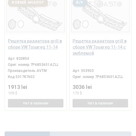
НОВЫЙ АНАЛОГ
Б/У
Решетка радиатора grill в
Решетка радиатора grill в
сборе VW Touareg 11-14
сборе VW Touareg 11-14 с
эмблемой
Арт.
820854
Ориг. номер
7P6853651AZLL
Производитель
AVTM
Арт.
553903
Код
531787602
Ориг. номер
7P6853651AZLL
1913 lei
3036 lei
109 $
173 $
Нет
в наличии
Нет
в наличии