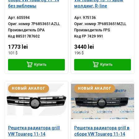
без эмблемы
молдинг, R-line
Арт.
605594
Арт.
975136
Ориг. номер
7P6853651AZLL
Ориг. номер
7P6853651MZLL
Производитель
DPA
Производитель
FPS
Код
88531787602
Код
FP 7429 991
1773 lei
3440 lei
101 $
196 $
Купить
Купить
НОВЫЙ АНАЛОГ
НОВЫЙ АНАЛОГ
Решетка радиатора grill
Решетка радиатора grill в
VW Touareg 11-14
сборе VW Touareg 11-14