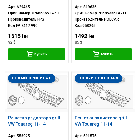
Арт.
629465
Арт.
819636
Ориг. номер
7P6853651AZLL
Ориг. номер
7P6853651AZLL
Производитель
FPS
Производитель
POLCAR
Код
FP 7417 990
Код
958205
1615 lei
1492 lei
92 $
85 $
Купить
Купить
НОВЫЙ ОРИГИНАЛ
НОВЫЙ ОРИГИНАЛ
Решетка радиатора grill
Решетка радиатора grill
VW Touareg 11-14
VW Touareg 11-14
Арт.
556925
Арт.
591575