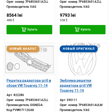
Ориг. номер
7P6853651AZLL
Ориг. номер
7P6853651AZLL
Производитель
VAG
Производитель
VAG
8564 lei
9793 lei
488 $
558 $
Купить
Купить
НОВЫЙ АНАЛОГ
НОВЫЙ ОРИГИНАЛ
Решетка радиатора grill в
Эмблема решетки
сборе VW Touareg 11-14
радиатора grill VW
Touareg 11-14
Арт.
822286
Ориг. номер
7P6853651AZLL
Арт.
595111
Производитель
SIGNEDA
Ориг. номер
7P6853601AULM
Код
PVW07112GAK
Производитель
VAG