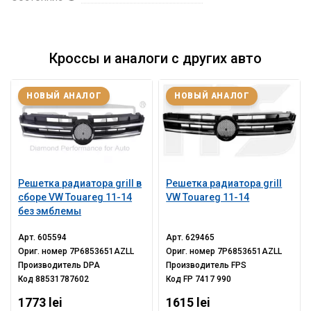
Кроссы и аналоги с других авто
НОВЫЙ АНАЛОГ
НОВЫЙ АНАЛОГ
Решетка радиатора grill в
Решетка радиатора grill
сборе VW Touareg 11-14
VW Touareg 11-14
без эмблемы
Арт.
605594
Арт.
629465
Ориг. номер
7P6853651AZLL
Ориг. номер
7P6853651AZLL
Производитель
DPA
Производитель
FPS
Код
88531787602
Код
FP 7417 990
1773 lei
1615 lei