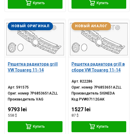
Купить
Купить
НОВЫЙ ОРИГИНАЛ
НОВЫЙ АНАЛОГ
Решетка радиатора grill
Решетка радиатора grill в
VW Touareg 11-14
сборе VW Touareg 11-14
Арт.
822286
Арт.
591575
Ориг. номер
7P6853651AZLL
Ориг. номер
7P6853651AZLL
Производитель
SIGNEDA
Производитель
VAG
Код
PVW07112GAK
9793 lei
1527 lei
558 $
87 $
Купить
Купить