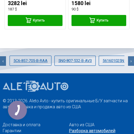
3282 lei
1580 lei
187 $
90 $
Купить
Купить
5C6-857-705-B-RAA
5N0-807-532-B-AV3
561601025N8Z8
‹
›
© 2013-2026. Aleto Avto - купить оригинальные Б/У запчасти на
авто. Доставка и продажа авто из США
Доставка и оплата
Авто из США
Гарантии
Разборка автомобилей