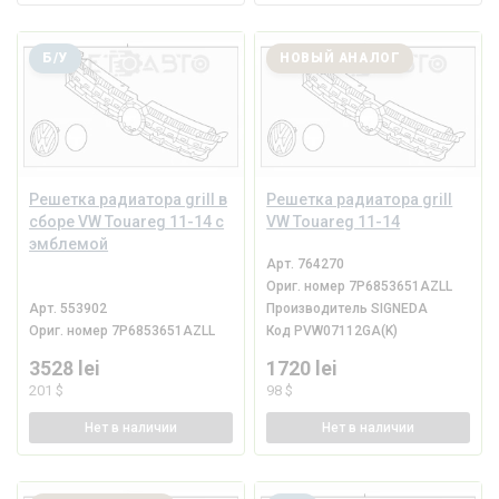
Б/У
НОВЫЙ АНАЛОГ
Решетка радиатора grill в
Решетка радиатора grill
сборе VW Touareg 11-14 с
VW Touareg 11-14
эмблемой
Арт.
764270
Ориг. номер
7P6853651AZLL
Арт.
553902
Производитель
SIGNEDA
Ориг. номер
7P6853651AZLL
Код
PVW07112GA(K)
3528 lei
1720 lei
201 $
98 $
Нет
в наличии
Нет
в наличии