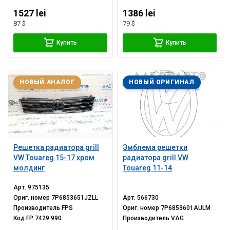
1527 lei
1386 lei
87 $
79 $
Купить
Купить
НОВЫЙ АНАЛОГ
НОВЫЙ ОРИГИНАЛ
Решетка радиатора grill
Эмблема решетки
VW Touareg 15-17 хром
радиатора grill VW
молдинг
Touareg 11-14
Арт.
975135
Ориг. номер
7P6853651JZLL
Арт.
566730
Производитель
FPS
Ориг. номер
7P6853601AULM
Код
FP 7429 990
Производитель
VAG