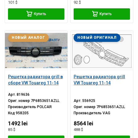
101 $
92 $
Купить
Купить
НОВЫЙ АНАЛОГ
НОВЫЙ ОРИГИНАЛ
Решетка радиатора grill в
Решетка радиатора grill
сборе VW Touareg 11-14
VW Touareg 11-14
Арт.
819636
Ориг. номер
7P6853651AZLL
Арт.
556925
Производитель
POLCAR
Ориг. номер
7P6853651AZLL
Код
958205
Производитель
VAG
1492 lei
8564 lei
85 $
488 $