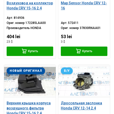
Воздуховод на коллектор
Map Sensor Honda CRV 12-
Honda CRV 15-16 2.4
16
Арт.
814936
Ориг. номер
172285LAA00
Арт.
572411
Производитель
HONDA
Ориг. номер
37830RNAA01
404 lei
53 lei
23 $
3 $
Купить
Купить
НОВЫЙ ОРИГИНАЛ
Б/У
Верхняя крышка корпуса
Дроссельная заслонка
воздушного фильтра
Honda CRV 12-14 2.4
Honda CRV 15-16 2.4