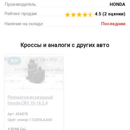
Производитель
HONDA
Рейтинг продаж
4.5 (
2
оценки)
Наличие на складе
Последняя
Кроссы и аналоги с других авто
Б/У
Резонатор воздушный
Honda CRV 15-16 2.4
Арт.
654878
Ориг. номер
172305LAA00
1509 lei