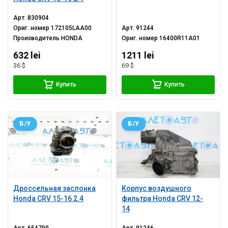
Арт.
830904
Ориг. номер
172105LAA00
Арт.
91244
Производитель
HONDA
Ориг. номер
16400R11A01
632 lei
1211 lei
36 $
69 $
Купить
Купить
Б/У
Б/У
Дроссельная заслонка
Корпус воздушного
Honda CRV 15-16 2.4
фильтра Honda CRV 12-
14