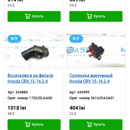
35 $
29 $
Купить
Купить
Б/У
Б/У
Воздуховод на фильтр
Соленоид вакуумный
Honda CRV 15-16 2.4
Honda CRV 15-16 2.4
Арт.
654884
Арт.
669995
Ориг. номер
172525LAA00
Ориг. номер
361625A3A01
1018 lei
404 lei
58 $
23 $
Купить
Купить