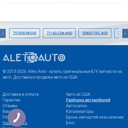
75700S9AG00
71140-T0A-A00
50820-TBC-A03
71193
‹
›
© 2013-2026. Aleto Avto - купить оригинальные Б/У запчасти на
авто. Доставка и продажа авто из США
Доставка и оплата
Авто из США
Гарантии
Разборка автомобилей
Отзывы
Автосалон
Вакансии
Катализаторы
FAQ
Бронь запчастей не в наличии
Наши адреса
Блог