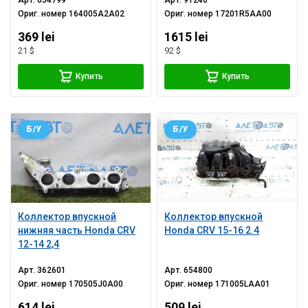
Арт.
654799
Арт.
91246
Ориг. номер
164005A2A02
Ориг. номер
17201R5AA00
369 lei
1615 lei
21 $
92 $
Купить
Купить
Б/У
Б/У
Коллектор впускной
Коллектор впускной
нижняя часть Honda CRV
Honda CRV 15-16 2.4
12-14 2,4
Арт.
362601
Арт.
654800
Ориг. номер
170505J0A00
Ориг. номер
171005LAA01
614 lei
509 lei