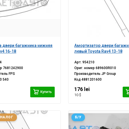
 двери багажника нижняя
Амортизатор двери багажн
v4 16-18
левый Toyota Rav4 13-18
4
Арт.
954210
ер
7681242900
Ориг. номер
689600R010
итель
FPS
Производитель
JP Group
3 540
Код
4881201600
i
176 lei
Купить
10 $
АНАЛОГ
Б/У