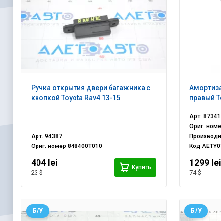
Ручка открытия двери багажника с
Амортиза
кнопкой Toyota Rav4 13-15
правый T
Арт.
87341
Ориг. ном
Арт.
94387
Производ
Ориг. номер
848400T010
Код
AETY0
404 lei
1299 le
Купить
23 $
74 $
Б/У
Б/У