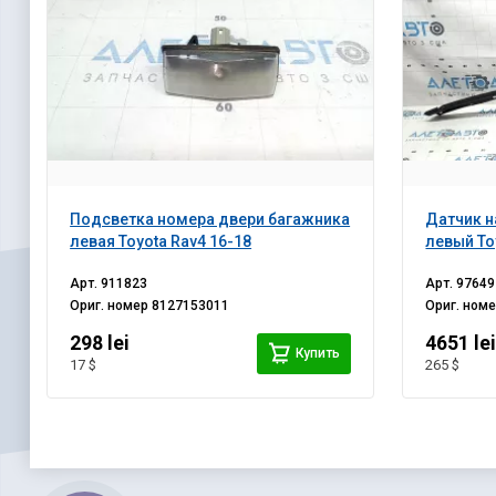
Подсветка номера двери багажника
Датчик н
левая Toyota Rav4 16-18
левый To
Арт.
911823
Арт.
97649
Ориг. номер
8127153011
Ориг. ном
298 lei
4651 le
Купить
17 $
265 $