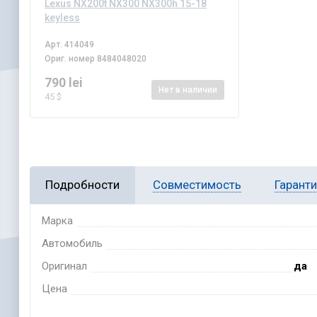
Lexus NX200t NX300 NX300h 15-18
keyless
Арт.
414049
Ориг. номер
8484048020
790 lei
Нет
в наличии
45 $
Подробности
Совместимость
Гарант
Марка
Автомобиль
Оригинал
да
Цена