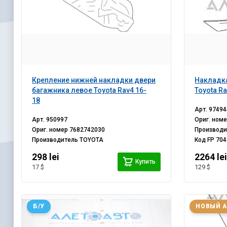
Крепление нижней накладки двери
Накладка
багажника левое Toyota Rav4 16-
Toyota Ra
18
Арт.
97494
Арт.
950997
Ориг. ном
Ориг. номер
7682742030
Производ
Производитель
TOYOTA
Код
FP 704
298 lei
2264 le
Купить
17 $
129 $
Б/У
НОВЫЙ 