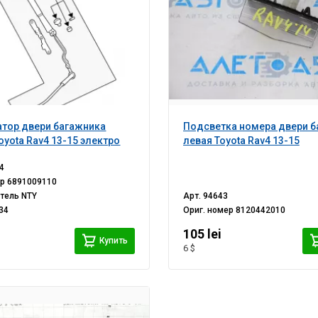
тор двери багажника
Подсветка номера двери б
oyota Rav4 13-15 электро
левая Toyota Rav4 13-15
4
ер
6891009110
итель
NTY
Арт.
94643
34
Ориг. номер
8120442010
i
105 lei
Купить
6 $