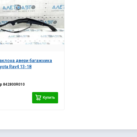
аклона двери багажника
yota Rav4 13-18
ер
842800R010
i
Купить