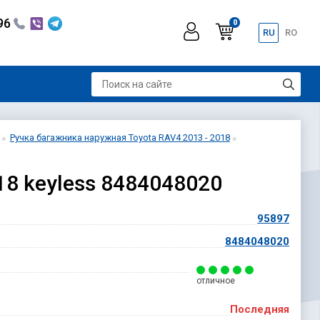
296
0
RU
RO
Ручка багажника наружная Toyota RAV4 2013 - 2018
18 keyless 8484048020
95897
8484048020
отличное
Последняя