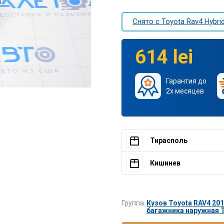
Снято c Toyota Rav4 Hybrid
614 lei
Гарантия до
2х месяцев
Тирасполь
Кишинев
Группа
Кузов Toyota RAV4 201
багажника наружная T