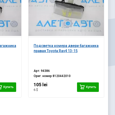
агажника
Подсветка номера двери багажника
правая Toyota Rav4 13-15
Арт.
94386
Ориг. номер
8120442010
105 lei
Купить
Купить
6 $