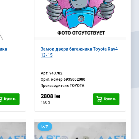
ика
Замок двери багажника Toyota Rav4
13-15
Арт.
943782
Ориг. номер
6935002080
Производитель
TOYOTA
2808 lei
Купить
Купить
160 $
Б/У